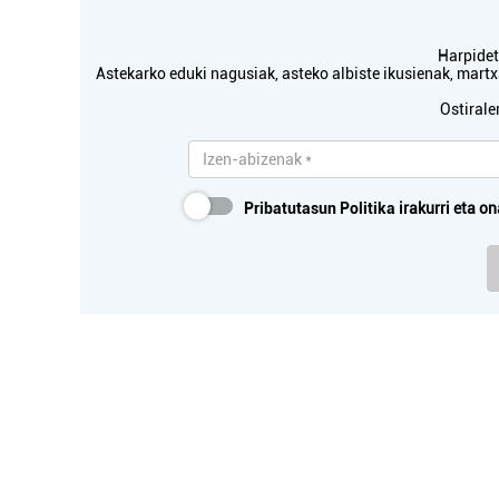
Harpidetu
Astekarko eduki nagusiak, asteko albiste ikusienak, mar
Ostirale
Pribatutasun Politika
irakurri eta on