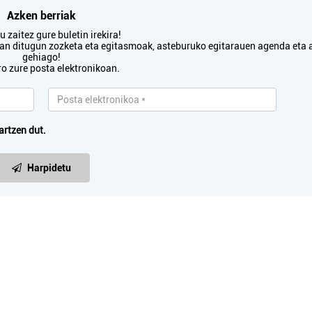
Azken berriak
 zaitez gure buletin irekira!
txan ditugun zozketa eta egitasmoak, asteburuko egitarauen agenda eta 
gehiago!
ro zure posta elektronikoan.
artzen dut.
Harpidetu