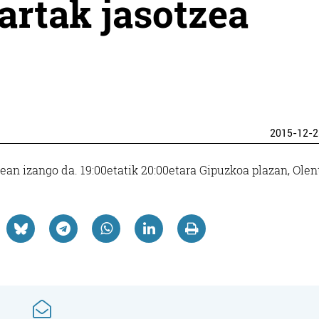
artak jasotzea
2015-12-2
ean izango da. 19:00etatik 20:00etara Gipuzkoa plazan, Olen