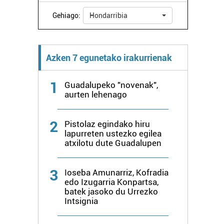
Gehiago:
Hondarribia
Azken 7 egunetako irakurrienak
1
Guadalupeko "novenak",
aurten lehenago
2
Pistolaz egindako hiru
lapurreten ustezko egilea
atxilotu dute Guadalupen
3
Ioseba Amunarriz, Kofradia
edo Izugarria Konpartsa,
batek jasoko du Urrezko
Intsignia