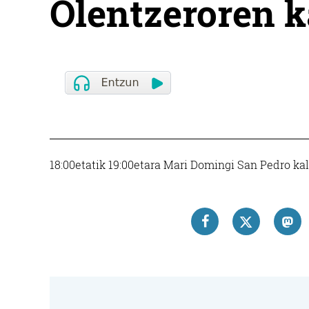
Olentzeroren k
18:00etatik 19:00etara Mari Domingi San Pedro kal