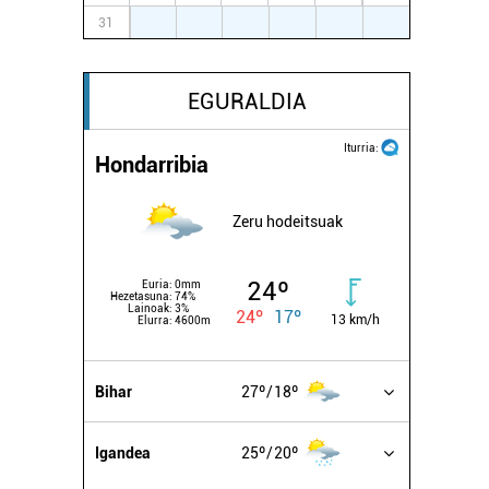
31
1
2
3
4
5
6
EGURALDIA
Iturria:
Hondarribia
Zeru hodeitsuak
24º
Euria:
0mm
Hezetasuna:
74%
Lainoak:
3%
24º
17º
13 km/h
Elurra:
4600m
Bihar
27º
18º
Igandea
25º
20º