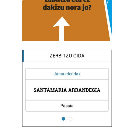
ZERBITZU GIDA
Janari dendak
RETA
SANTAMARIA ARRANDEGIA
LAB
Pasaia