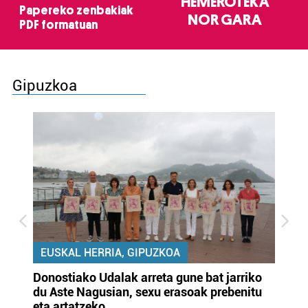
HEMEROTEKA
Papereko zenbakiak
NOR GARA
PDF formatuan
Gipuzkoa
EUSKAL HERRIA, GIPUZKOA
Donostiako Udalak arreta gune bat jarriko
Ur
du Aste Nagusian, sexu erasoak prebenitu
es
eta artatzeko
lu