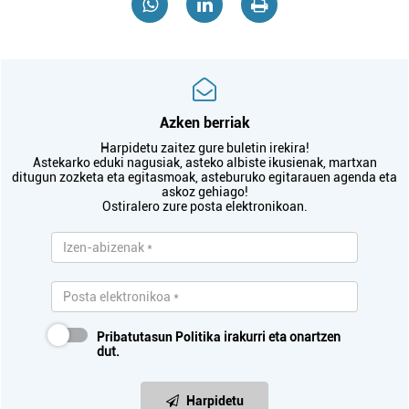
Azken berriak
Harpidetu zaitez gure buletin irekira!
Astekarko eduki nagusiak, asteko albiste ikusienak, martxan
ditugun zozketa eta egitasmoak, asteburuko egitarauen agenda eta
askoz gehiago!
Ostiralero zure posta elektronikoan.
Pribatutasun Politika
irakurri eta onartzen
dut.
Harpidetu