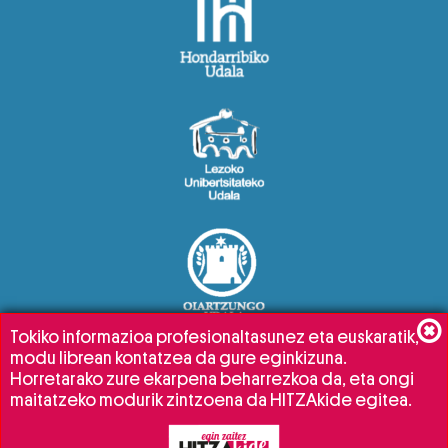
Tokiko informazioa profesionaltasunez eta euskaratik,
modu librean kontatzea da gure eginkizuna.
Horretarako zure ekarpena beharrezkoa da, eta ongi
maitatzeko modurik zintzoena da HITZAkide egitea.