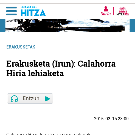
Sartu
ERAKUSKETAK
Erakusketa (Irun): Calahorra
Hiria lehiaketa
2016-02-15 23:00
Calahorra Hiria lehiaketako margolanak.