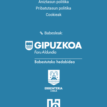
Aniztasun politika
Pribatutasun politika
Cookieak
Babesleak: