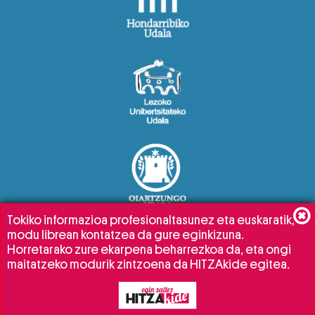
Tokiko informazioa profesionaltasunez eta euskaratik,
modu librean kontatzea da gure eginkizuna.
Horretarako zure ekarpena beharrezkoa da, eta ongi
maitatzeko modurik zintzoena da HITZAkide egitea.