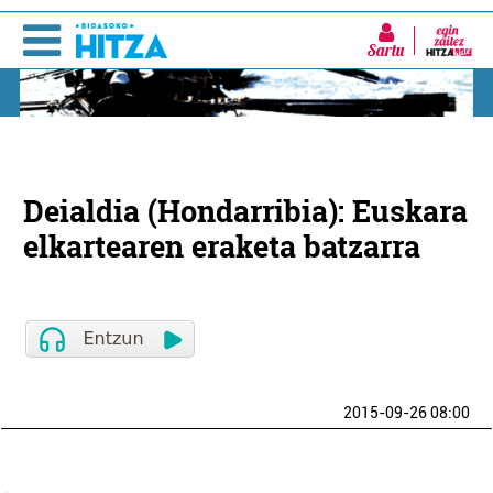
Sartu
Deialdia (Hondarribia): Euskara
elkartearen eraketa batzarra
2015-09-26 08:00