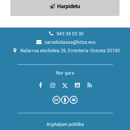
Harpidetu
943 34 03 30
oarsobidasoa@hitza.eus
Nafarroa etorbidea 26, Errenteria-Orereta 20100
Nor gara
Argitalpen politika