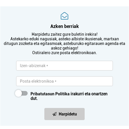
Azken berriak
Harpidetu zaitez gure buletin irekira!
Astekarko eduki nagusiak, asteko albiste ikusienak, martxan
ditugun zozketa eta egitasmoak, asteburuko egitarauen agenda eta
askoz gehiago!
Ostiralero zure posta elektronikoan.
Pribatutasun Politika
irakurri eta onartzen
dut.
Harpidetu