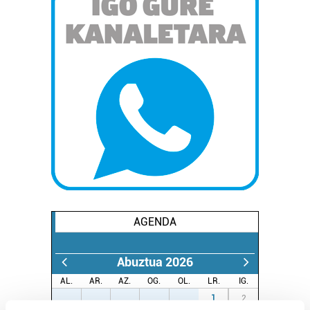
AGENDA
Abuztua 2026
AL.
AR.
AZ.
OG.
OL.
LR.
IG.
27
28
29
30
31
1
2