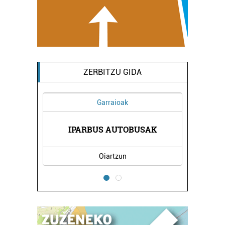
ZERBITZU GIDA
Garraioak
OKIA
IPARBUS AUTOBUSAK
OAR
Oiartzun