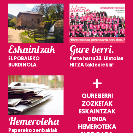
Eskaintzak
Gure berri.
EL POBALEKO
Parte hartu 33. Lilatoian
BURDINOLA
HITZA taldearekin!
+
GURE BERRI
ZOZKETAK
ESKAINTZAK
Hemeroteka
DENDA
HEMEROTEKA
Papereko zenbakiak