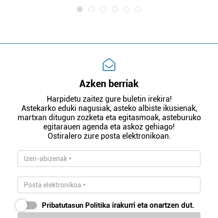
Azken berriak
Harpidetu zaitez gure buletin irekira!
Astekarko eduki nagusiak, asteko albiste ikusienak,
martxan ditugun zozketa eta egitasmoak, asteburuko
egitarauen agenda eta askoz gehiago!
Ostiralero zure posta elektronikoan.
Pribatutasun Politika
irakurri eta onartzen dut.