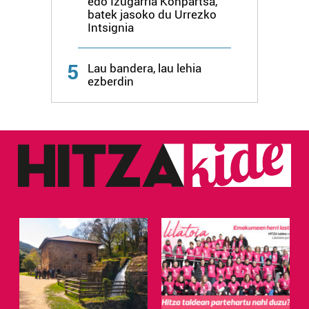
edo Izugarria Konpartsa,
batek jasoko du Urrezko
Intsignia
5
Lau bandera, lau lehia
ezberdin