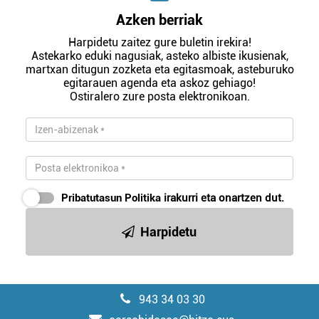
Azken berriak
Harpidetu zaitez gure buletin irekira!
Astekarko eduki nagusiak, asteko albiste ikusienak,
martxan ditugun zozketa eta egitasmoak, asteburuko
egitarauen agenda eta askoz gehiago!
Ostiralero zure posta elektronikoan.
Pribatutasun Politika
irakurri eta onartzen dut.
Harpidetu
943 34 03 30