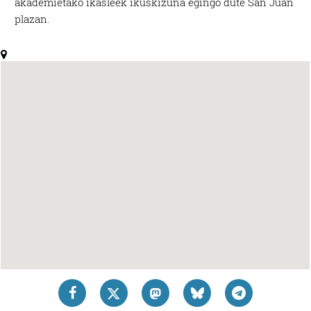
akademietako ikasleek ikuskizuna egingo dute San Juan
plazan.