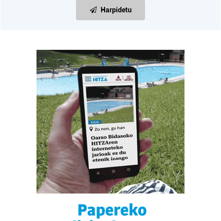
Harpidetu