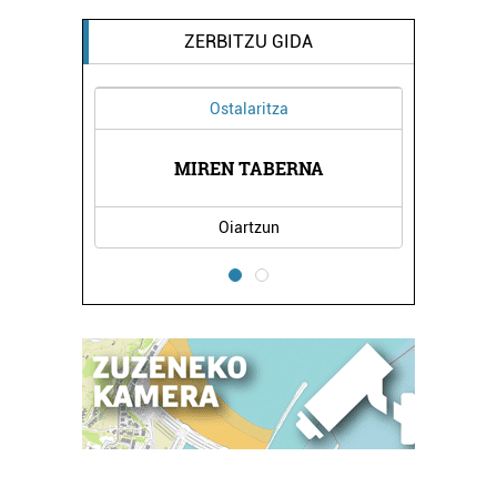
ZERBITZU GIDA
Ostalaritza
OA
MIREN TABERNA
K
Oiartzun