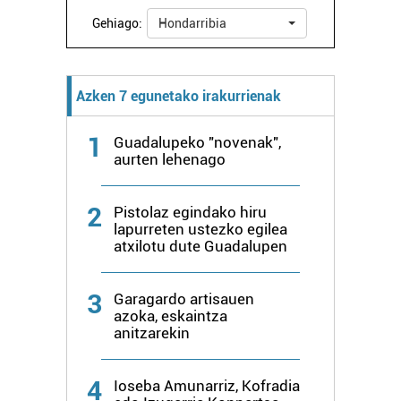
interes komertzial legitimoetan babesten dira. Ikusi gure
Gehiago:
Hondarribia
bazkideen zerrenda, beren ustez zein helburutarako
duten interes legitimoa eta horren aurka nola egin
dezakezun ikusteko.
Azken 7 egunetako irakurrienak
Lortu zure datu pertsonalak prozesatzeko moduari
1
Guadalupeko "novenak",
buruzko informazio gehiago eta ezarri zure lehentasunak
aurten lehenago
datuen atalean. Edozein unetan alda edo ken dezakezu
zure baimena Cookieen adierazpenean.
2
Pistolaz egindako hiru
lapurreten ustezko egilea
Webgune honek cookie propioak eta hirugarrenen cookie-
atxilotu dute Guadalupen
fitxategiak erabiltzen ditu. Zure esperientzia eta
zerbitzuak hobetzeko asmoz, cookie teknologiaz
baliatzen gara. Ohar hau onartuz gero, teknologia hori
3
Garagardo artisauen
azoka, eskaintza
erabiltzeko baimen esplizitua ematen diguzu.
Gehiago
anitzarekin
irakurri
4
Ioseba Amunarriz, Kofradia