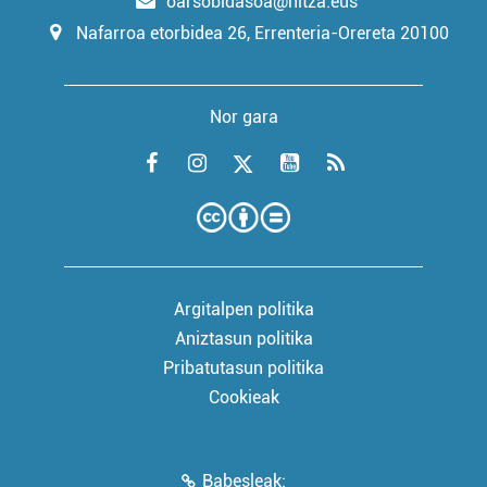
oarsobidasoa@hitza.eus
Nafarroa etorbidea 26, Errenteria-Orereta 20100
Nor gara
Argitalpen politika
Aniztasun politika
Pribatutasun politika
Cookieak
Babesleak: