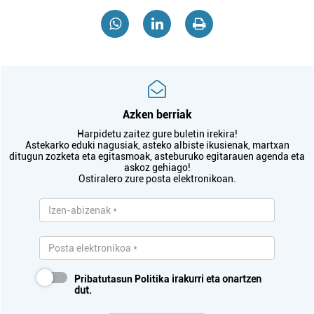
Azken berriak
Harpidetu zaitez gure buletin irekira!
Astekarko eduki nagusiak, asteko albiste ikusienak, martxan
ditugun zozketa eta egitasmoak, asteburuko egitarauen agenda eta
askoz gehiago!
Ostiralero zure posta elektronikoan.
Pribatutasun Politika
irakurri eta onartzen
dut.