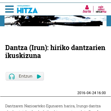
Sartu
Dantza (Irun): hiriko dantzarien
ikuskizuna
2016-04-24 16:00
Dantzaren Nazioarteko Egunaren harira, Irungo dantza