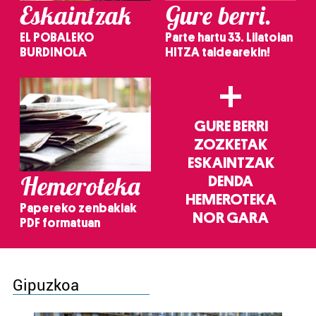
Eskaintzak
Gure berri.
EL POBALEKO
Parte hartu 33. Lilatoian
BURDINOLA
HITZA taldearekin!
+
GURE BERRI
ZOZKETAK
ESKAINTZAK
Hemeroteka
DENDA
HEMEROTEKA
Papereko zenbakiak
NOR GARA
PDF formatuan
Gipuzkoa