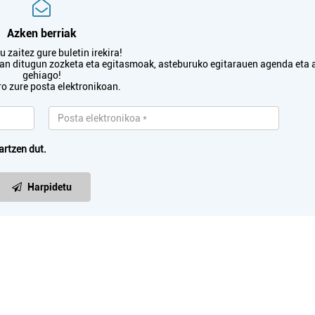
Azken berriak
 zaitez gure buletin irekira!
Oihalak
Higiezin agent
txan ditugun zozketa eta egitasmoak, asteburuko egitarauen agenda eta 
gehiago!
ro zure posta elektronikoan.
ATERPE HIG
AMI OIHALAK
AGENTZI
Errenteria-Orereta
Errenteria-Ore
artzen dut.
Harpidetu