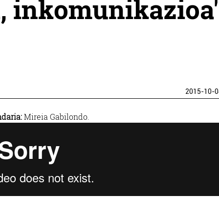
, inkomunikazioa'
2015-10-0
daria:
Mireia Gabilondo.