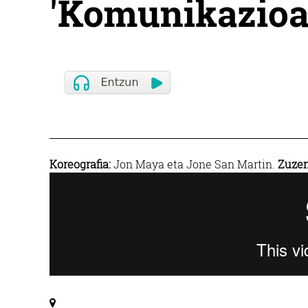
'Komunikazioa
Koreografia:
Jon Maya eta Jone San Martin.
Zuzen