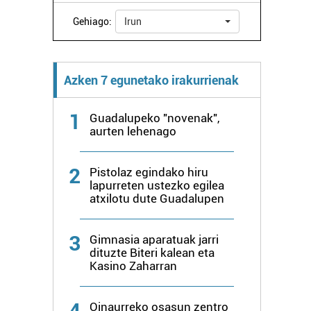
Gehiago:
Irun
Azken 7 egunetako irakurrienak
1
Guadalupeko "novenak",
aurten lehenago
2
Pistolaz egindako hiru
lapurreten ustezko egilea
atxilotu dute Guadalupen
3
Gimnasia aparatuak jarri
dituzte Biteri kalean eta
Kasino Zaharran
4
Oinaurreko osasun zentro