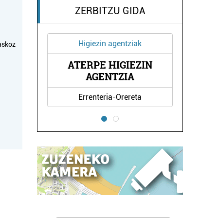
ZERBITZU GIDA
ziak
Oihalak
askoz
IEZIN
AMI OIHALAK
A
reta
Errenteria-Orereta