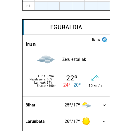
31
1
2
3
4
5
6
EGURALDIA
Iturria:
Irun
Zeru estaliak
22º
Euria:
0mm
Hezetasuna:
66%
Lainoak:
67%
24º
20º
10 km/h
Elurra:
4400m
Bihar
25º
17º
Larunbata
26º
17º