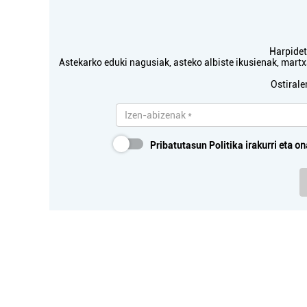
Harpidetu
Higiezin agentziak
Astekarko eduki nagusiak, asteko albiste ikusienak, mar
Ostirale
ATERPE HIGIEZIN
AGENTZIA
Errenteria-Orereta
Pribatutasun Politika
irakurri eta on