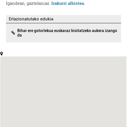
Igandean, gaztelaniaz.
Irakurri albistea.
Erlazionatutako edukia
Bihar ere gotorlekua euskaraz bisitatzeko aukera izango
da