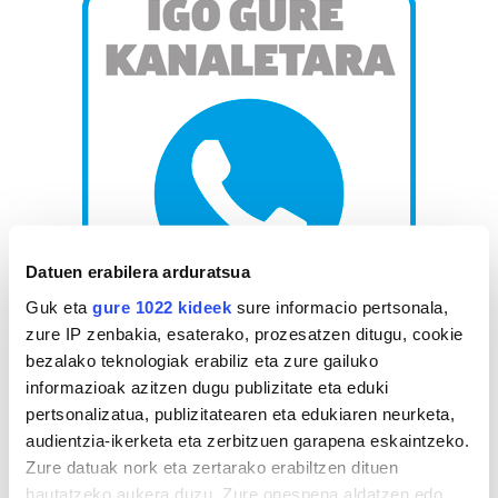
Datuen erabilera arduratsua
Guk eta
gure 1022 kideek
sure informacio pertsonala,
zure IP zenbakia, esaterako, prozesatzen ditugu, cookie
bezalako teknologiak erabiliz eta zure gailuko
AGENDA
informazioak azitzen dugu publizitate eta eduki
pertsonalizatua, publizitatearen eta edukiaren neurketa,
Abuztua 2026
audientzia-ikerketa eta zerbitzuen garapena eskaintzeko.
AL.
AR.
AZ.
OG.
OL.
LR.
IG.
Zure datuak nork eta zertarako erabiltzen dituen
27
28
29
30
31
1
2
hautatzeko aukera duzu. Zure onespena aldatzen edo