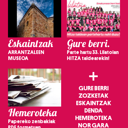
Eskaintzak
Gure berri.
ARRANTZALEEN
Parte hartu 33. Lilatoian
MUSEOA
HITZA taldearekin!
+
GURE BERRI
ZOZKETAK
ESKAINTZAK
Hemeroteka
DENDA
HEMEROTEKA
Papereko zenbakiak
NOR GARA
PDF formatuan