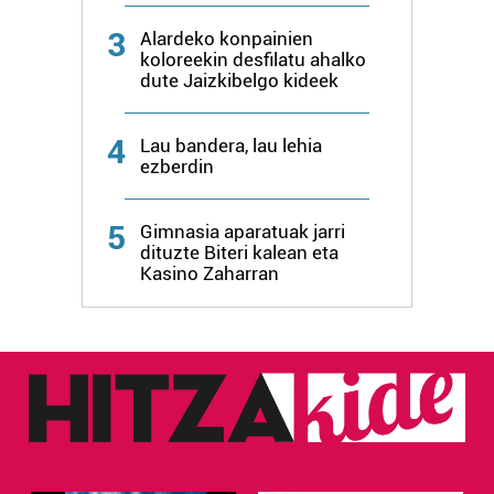
3
Alardeko konpainien
koloreekin desfilatu ahalko
dute Jaizkibelgo kideek
4
Lau bandera, lau lehia
ezberdin
5
Gimnasia aparatuak jarri
dituzte Biteri kalean eta
Kasino Zaharran