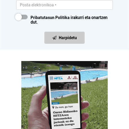
Pribatutasun Politika
irakurri eta onartzen
dut.
Harpidetu