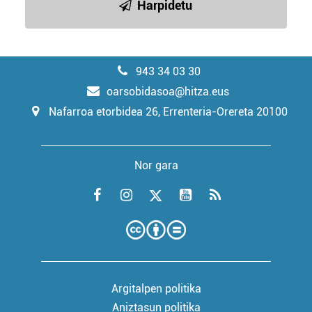
Harpidetu
943 34 03 30
oarsobidasoa@hitza.eus
Nafarroa etorbidea 26, Errenteria-Orereta 20100
Nor gara
Argitalpen politika
Aniztasun politika