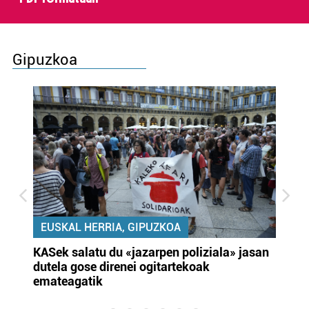
Gipuzkoa
EUSKAL HERRIA, GIPUZKOA
KASek salatu du «jazarpen poliziala» jasan
Pa
dutela gose direnei ogitartekoak
da
emateagatik
«s