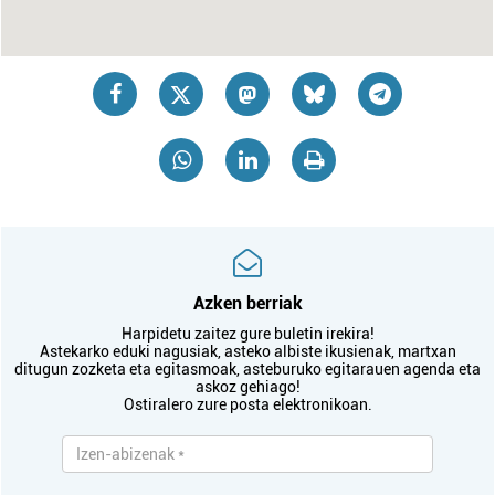
Azken berriak
Harpidetu zaitez gure buletin irekira!
Astekarko eduki nagusiak, asteko albiste ikusienak, martxan
ditugun zozketa eta egitasmoak, asteburuko egitarauen agenda eta
askoz gehiago!
Ostiralero zure posta elektronikoan.