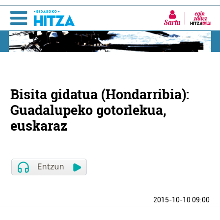
Sartu
Bisita gidatua (Hondarribia):
Guadalupeko gotorlekua,
euskaraz
2015-10-10 09:00