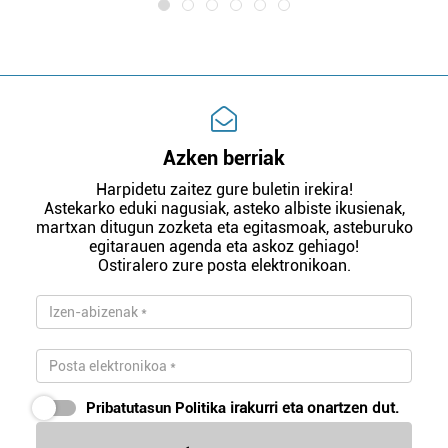
Azken berriak
Harpidetu zaitez gure buletin irekira!
Astekarko eduki nagusiak, asteko albiste ikusienak,
martxan ditugun zozketa eta egitasmoak, asteburuko
egitarauen agenda eta askoz gehiago!
Ostiralero zure posta elektronikoan.
Pribatutasun Politika
irakurri eta onartzen dut.