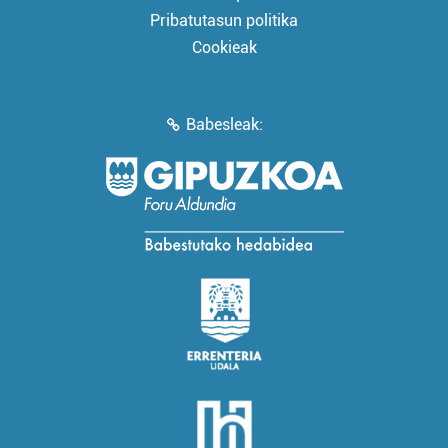
Pribatutasun politika
Cookieak
Babesleak: