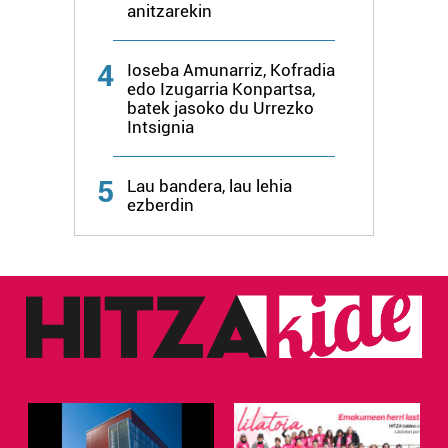
anitzarekin
4
Ioseba Amunarriz, Kofradia
edo Izugarria Konpartsa,
batek jasoko du Urrezko
Intsignia
5
Lau bandera, lau lehia
ezberdin