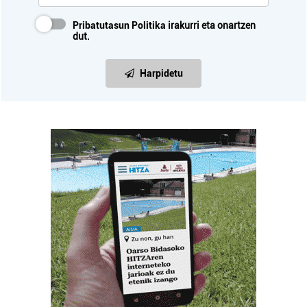
Pribatutasun Politika
irakurri eta onartzen
dut.
Harpidetu