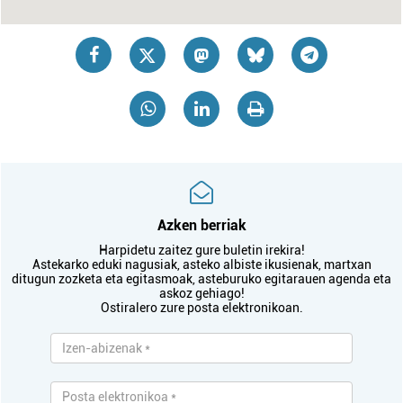
Azken berriak
Harpidetu zaitez gure buletin irekira!
Astekarko eduki nagusiak, asteko albiste ikusienak, martxan
ditugun zozketa eta egitasmoak, asteburuko egitarauen agenda eta
askoz gehiago!
Ostiralero zure posta elektronikoan.