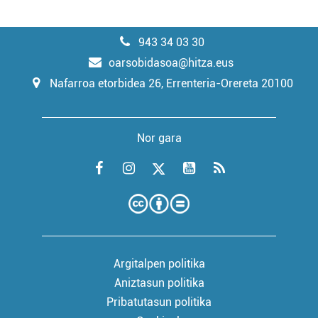
943 34 03 30
oarsobidasoa@hitza.eus
Nafarroa etorbidea 26, Errenteria-Orereta 20100
Nor gara
Argitalpen politika
Aniztasun politika
Pribatutasun politika