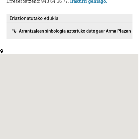
Erreserbatzeko: 943 64 36 77.
Irakurri gehiago.
Erlazionatutako edukia
Arrantzaleen sinbologia aztertuko dute gaur Arma Plazan