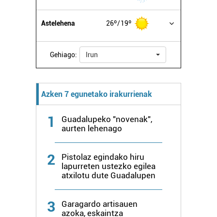
Bazkide batzuek ez dizute baimenik eskatzen, eta beren
Astelehena
26º
19º
interes komertzial legitimoetan babesten dira. Ikusi gure
bazkideen zerrenda, beren ustez zein helburutarako
duten interes legitimoa eta horren aurka nola egin
Gehiago:
Irun
dezakezun ikusteko.
Lortu zure datu pertsonalak prozesatzeko moduari
Azken 7 egunetako irakurrienak
buruzko informazio gehiago eta ezarri zure lehentasunak
datuen atalean. Edozein unetan alda edo ken dezakezu
1
Guadalupeko "novenak",
zure baimena Cookieen adierazpenean.
aurten lehenago
Webgune honek cookie propioak eta hirugarrenen cookie-
2
Pistolaz egindako hiru
fitxategiak erabiltzen ditu. Zure esperientzia eta
lapurreten ustezko egilea
zerbitzuak hobetzeko asmoz, cookie teknologiaz
atxilotu dute Guadalupen
baliatzen gara. Ohar hau onartuz gero, teknologia hori
erabiltzeko baimen esplizitua ematen diguzu.
Gehiago
3
Garagardo artisauen
irakurri
azoka, eskaintza