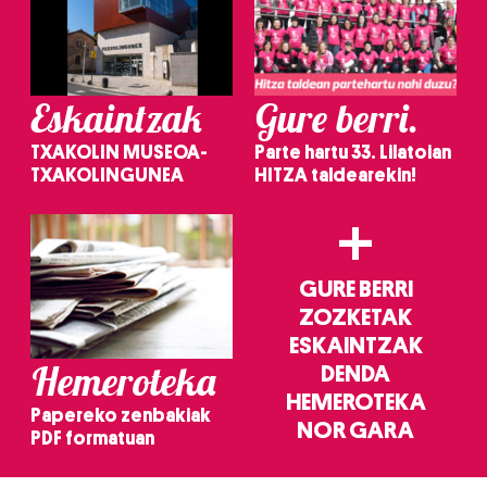
Eskaintzak
Gure berri.
TXAKOLIN MUSEOA-
Parte hartu 33. Lilatoian
TXAKOLINGUNEA
HITZA taldearekin!
+
GURE BERRI
ZOZKETAK
ESKAINTZAK
Hemeroteka
DENDA
HEMEROTEKA
Papereko zenbakiak
NOR GARA
PDF formatuan