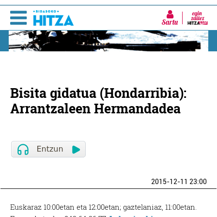
Sartu
Bisita gidatua (Hondarribia):
Arrantzaleen Hermandadea
2015-12-11 23:00
Euskaraz 10:00etan eta 12:00etan; gaztelaniaz, 11:00etan.