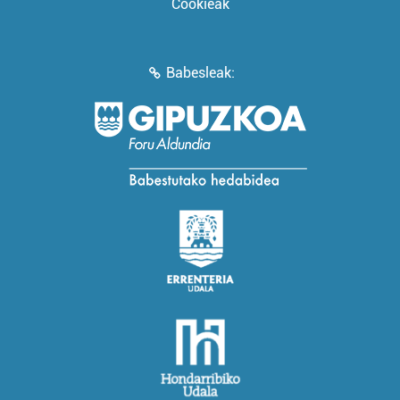
Cookieak
Babesleak: