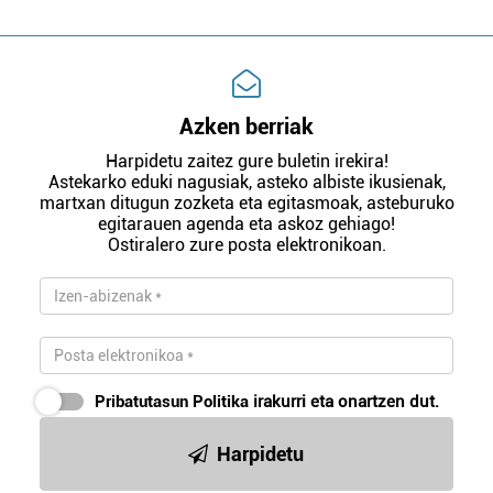
Azken berriak
Harpidetu zaitez gure buletin irekira!
Astekarko eduki nagusiak, asteko albiste ikusienak,
martxan ditugun zozketa eta egitasmoak, asteburuko
egitarauen agenda eta askoz gehiago!
Ostiralero zure posta elektronikoan.
Pribatutasun Politika
irakurri eta onartzen dut.
Harpidetu