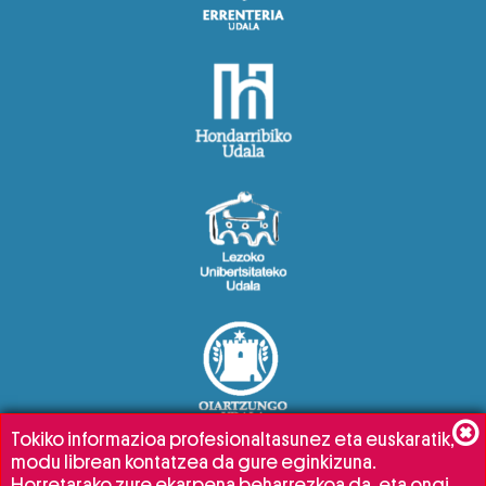
Tokiko informazioa profesionaltasunez eta euskaratik,
modu librean kontatzea da gure eginkizuna.
Horretarako zure ekarpena beharrezkoa da, eta ongi