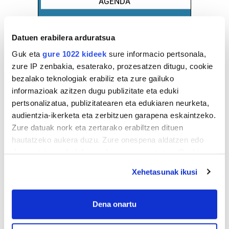
AGENDA
Abuztua 2026
Datuen erabilera arduratsua
AL.
AR.
AZ.
OG.
OL.
LR.
IG.
Guk eta
gure 1022 kideek
sure informacio pertsonala,
27
28
29
30
31
1
2
zure IP zenbakia, esaterako, prozesatzen ditugu, cookie
3
4
5
6
7
8
9
bezalako teknologiak erabiliz eta zure gailuko
10
11
12
13
14
15
16
informazioak azitzen dugu publizitate eta eduki
pertsonalizatua, publizitatearen eta edukiaren neurketa,
17
18
19
20
21
22
23
audientzia-ikerketa eta zerbitzuen garapena eskaintzeko.
24
25
26
27
28
29
30
Zure datuak nork eta zertarako erabiltzen dituen
31
1
2
3
4
5
6
hautatzeko aukera duzu. Zure onespena aldatzen edo
deuseztatzen ahal duzu edozein momentutan, Cookie
deklaraziotik edo Privacy triggerean klikatuz.
EGURALDIA
Xehetasunak ikusi
If you allow, we would also like to:
Iturria:
Irun
Collect information about your geographical
Dena onartu
location which can be accurate to within several
Oskarbi
meters