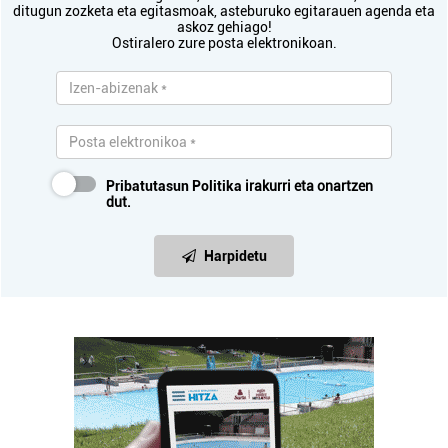
ditugun zozketa eta egitasmoak, asteburuko egitarauen agenda eta
askoz gehiago!
Ostiralero zure posta elektronikoan.
Pribatutasun Politika
irakurri eta onartzen
dut.
Harpidetu