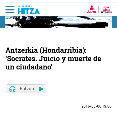
Sartu
Antzerkia (Hondarribia):
'Socrates. Juicio y muerte de
un ciudadano'
2016-03-06 19:00