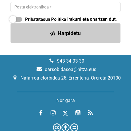
Pribatutasun Politika
irakurri eta onartzen dut.
Harpidetu
943 34 03 30
oarsobidasoa@hitza.eus
Nafarroa etorbidea 26, Errenteria-Orereta 20100
Nor gara