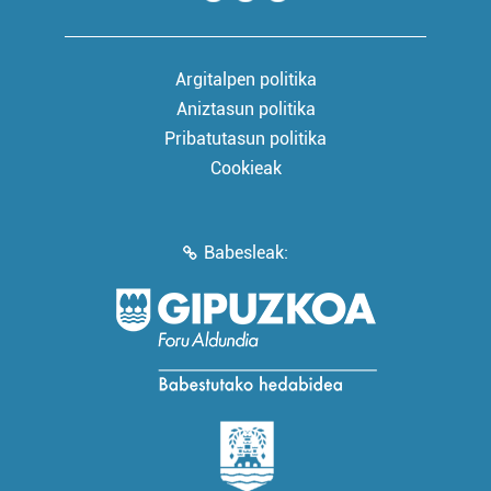
Argitalpen politika
Aniztasun politika
Pribatutasun politika
Cookieak
Babesleak: