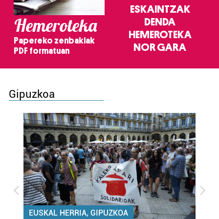
ESKAINTZAK
Hemeroteka
DENDA
HEMEROTEKA
Papereko zenbakiak
NOR GARA
PDF formatuan
Gipuzkoa
EUSKAL HERRIA, GIPUZKOA