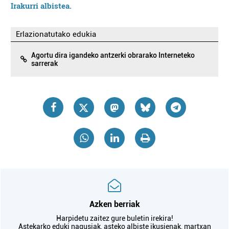
Irakurri albistea.
Erlazionatutako edukia
Agortu dira igandeko antzerki obrarako Interneteko
sarrerak
Azken berriak
Harpidetu zaitez gure buletin irekira!
Astekarko eduki nagusiak, asteko albiste ikusienak, martxan