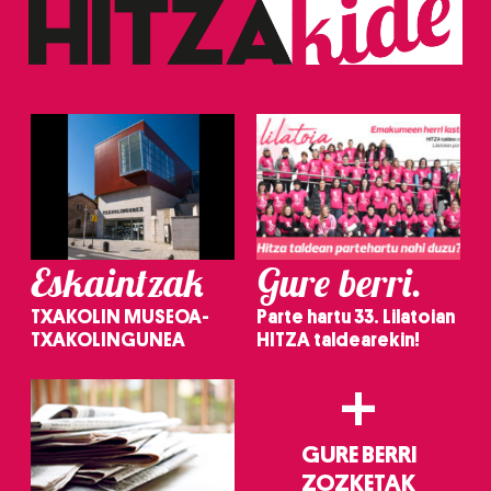
Eskaintzak
Gure berri.
TXAKOLIN MUSEOA-
Parte hartu 33. Lilatoian
TXAKOLINGUNEA
HITZA taldearekin!
+
GURE BERRI
ZOZKETAK