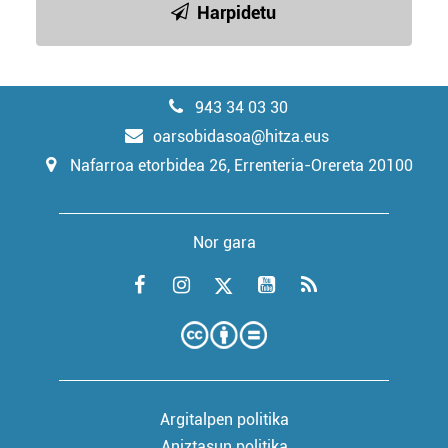
Harpidetu
943 34 03 30
oarsobidasoa@hitza.eus
Nafarroa etorbidea 26, Errenteria-Orereta 20100
Nor gara
Argitalpen politika
Aniztasun politika