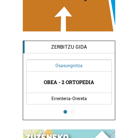
ZERBITZU GIDA
Osasungintza
ETA
TM
OBEA - 2 ORTOPEDIA
Errenteria-Orereta