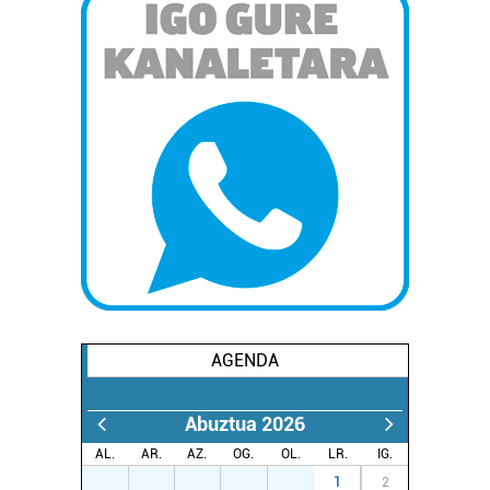
AGENDA
Abuztua 2026
AL.
AR.
AZ.
OG.
OL.
LR.
IG.
27
28
29
30
31
1
2