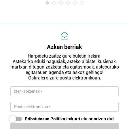
Azken berriak
Harpidetu zaitez gure buletin irekira!
Astekarko eduki nagusiak, asteko albiste ikusienak,
martxan ditugun zozketa eta egitasmoak, asteburuko
egitarauen agenda eta askoz gehiago!
Ostiralero zure posta elektronikoan.
Pribatutasun Politika
irakurri eta onartzen dut.