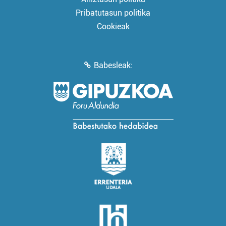
Pribatutasun politika
Cookieak
Babesleak: