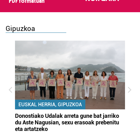
PDF formatuan
Gipuzkoa
EUSKAL HERRIA, GIPUZKOA
Donostiako Udalak arreta gune bat jarriko
Ur
du Aste Nagusian, sexu erasoak prebenitu
es
eta artatzeko
lu