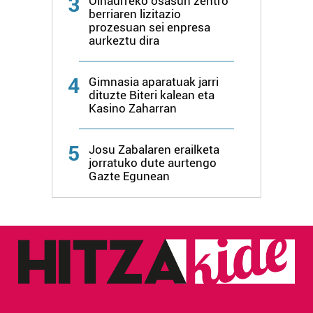
3
Oinaurreko osasun zentro
erabiltzen dituen hauta dezakezu.
berriaren lizitazio
prozesuan sei enpresa
aurkeztu dira
Bazkide batzuek ez dizute baimenik eskatzen, eta beren
interes komertzial legitimoetan babesten dira. Ikusi gure
bazkideen zerrenda, beren ustez zein helburutarako
4
Gimnasia aparatuak jarri
duten interes legitimoa eta horren aurka nola egin
dituzte Biteri kalean eta
Kasino Zaharran
dezakezun ikusteko.
Lortu zure datu pertsonalak prozesatzeko moduari
5
Josu Zabalaren erailketa
buruzko informazio gehiago eta ezarri zure lehentasunak
jorratuko dute aurtengo
Gazte Egunean
datuen atalean. Edozein unetan alda edo ken dezakezu
zure baimena Cookieen adierazpenean.
Webgune honek cookie propioak eta hirugarrenen cookie-
fitxategiak erabiltzen ditu. Zure esperientzia eta
zerbitzuak hobetzeko asmoz, cookie teknologiaz
baliatzen gara. Ohar hau onartuz gero, teknologia hori
erabiltzeko baimen esplizitua ematen diguzu.
Gehiago
irakurri