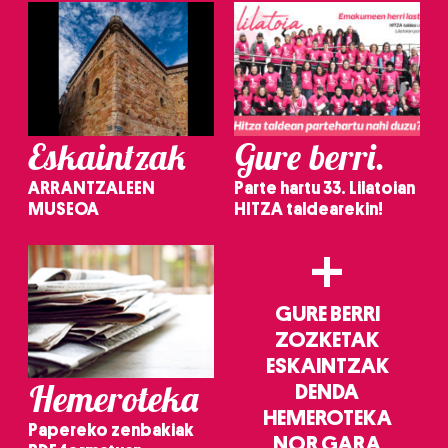
Eskaintzak
Gure berri.
ARRANTZALEEN
Parte hartu 33. Lilatoian
MUSEOA
HITZA taldearekin!
+
GURE BERRI
ZOZKETAK
ESKAINTZAK
Hemeroteka
DENDA
HEMEROTEKA
Papereko zenbakiak
NOR GARA