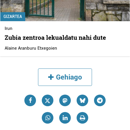
GIZARTEA
Irun
Zubia zentroa lekualdatu nahi dute
Alaine Aranburu Etxegoien
Gehiago