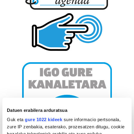
Datuen erabilera arduratsua
Guk eta
gure 1022 kideek
sure informacio pertsonala,
zure IP zenbakia, esaterako, prozesatzen ditugu, cookie
bezalako teknologiak erabiliz eta zure gailuko