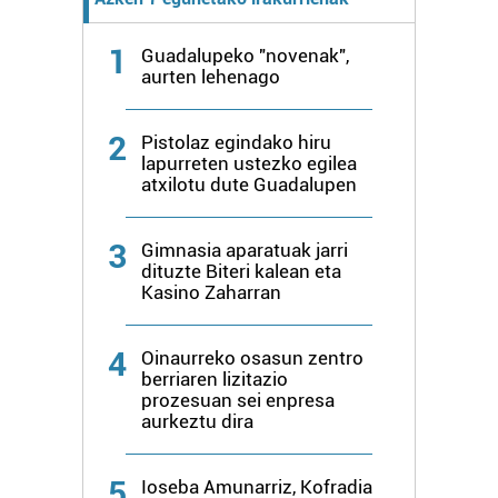
fitxategiak erabiltzen ditu. Zure esperientzia eta
1
zerbitzuak hobetzeko asmoz, cookie teknologiaz
Guadalupeko "novenak",
aurten lehenago
baliatzen gara. Ohar hau onartuz gero, teknologia hori
erabiltzeko baimen esplizitua ematen diguzu.
Gehiago
irakurri
2
Pistolaz egindako hiru
lapurreten ustezko egilea
atxilotu dute Guadalupen
3
Gimnasia aparatuak jarri
dituzte Biteri kalean eta
Kasino Zaharran
4
Oinaurreko osasun zentro
berriaren lizitazio
prozesuan sei enpresa
aurkeztu dira
5
Ioseba Amunarriz, Kofradia