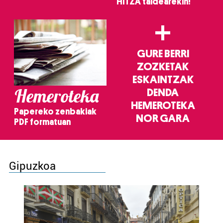
HITZA taldearekin!
+
GURE BERRI
ZOZKETAK
ESKAINTZAK
Hemeroteka
DENDA
HEMEROTEKA
Papereko zenbakiak
NOR GARA
PDF formatuan
Gipuzkoa