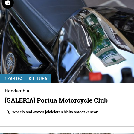
GIZARTEA
KULTURA
Hondarribia
[GALERIA] Portua Motorcycle Club
Wheels and waves jaialdiaren bisita asteazkenean