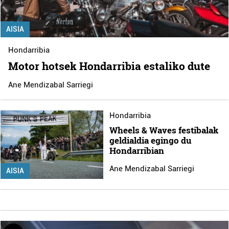
AISIA
Hondarribia
Motor hotsek Hondarribia estaliko dute
Ane Mendizabal Sarriegi
Hondarribia
Wheels & Waves festibalak
geldialdia egingo du
Hondarribian
Ane Mendizabal Sarriegi
AISIA