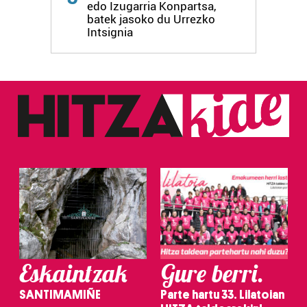
edo Izugarria Konpartsa,
batek jasoko du Urrezko
Intsignia
Eskaintzak
Gure berri.
SANTIMAMIÑE
Parte hartu 33. Lilatoian