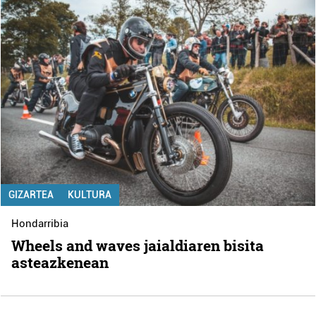
GIZARTEA
KULTURA
Hondarribia
Wheels and waves jaialdiaren bisita
asteazkenean