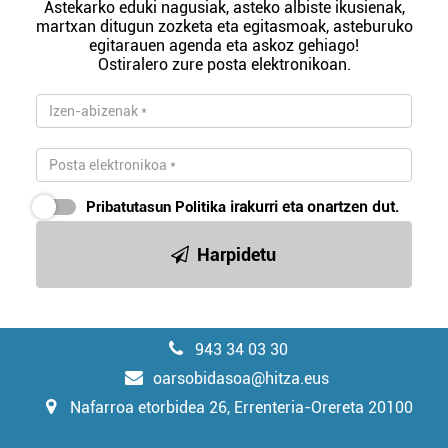
Astekarko eduki nagusiak, asteko albiste ikusienak,
martxan ditugun zozketa eta egitasmoak, asteburuko
egitarauen agenda eta askoz gehiago!
Ostiralero zure posta elektronikoan.
Pribatutasun Politika
irakurri eta onartzen dut.
Harpidetu
943 34 03 30
oarsobidasoa@hitza.eus
Nafarroa etorbidea 26, Errenteria-Orereta 20100