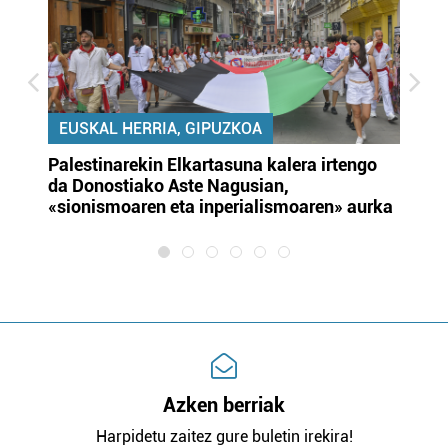
EUSKAL HERRIA, GIPUZKOA
Palestinarekin Elkartasuna kalera irtengo
Do
da Donostiako Aste Nagusian,
du
«sionismoaren eta inperialismoaren» aurka
et
Azken berriak
Harpidetu zaitez gure buletin irekira!