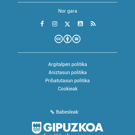
Nor gara
Argitalpen politika
Aniztasun politika
Pribatutasun politika
Cookieak
Babesleak: