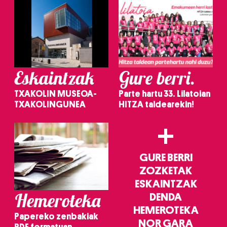
Eskaintzak
Gure berri.
TXAKOLIN MUSEOA-
Parte hartu 33. Lilatoian
TXAKOLINGUNEA
HITZA taldearekin!
+
GURE BERRI
ZOZKETAK
ESKAINTZAK
Hemeroteka
DENDA
HEMEROTEKA
Papereko zenbakiak
NOR GARA