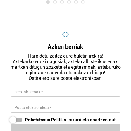
Azken berriak
Harpidetu zaitez gure buletin irekira!
Astekarko eduki nagusiak, asteko albiste ikusienak,
martxan ditugun zozketa eta egitasmoak, asteburuko
egitarauen agenda eta askoz gehiago!
Ostiralero zure posta elektronikoan.
Pribatutasun Politika
irakurri eta onartzen dut.