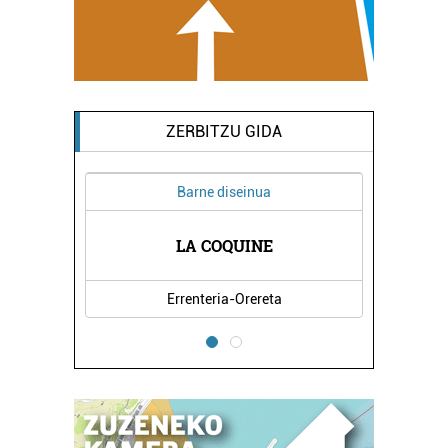
ZERBITZU GIDA
Barne diseinua
A
LA COQUINE
Errenteria-Orereta