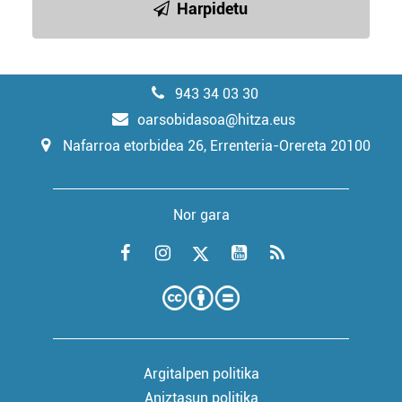
Harpidetu
943 34 03 30
oarsobidasoa@hitza.eus
Nafarroa etorbidea 26, Errenteria-Orereta 20100
Nor gara
Argitalpen politika
Aniztasun politika