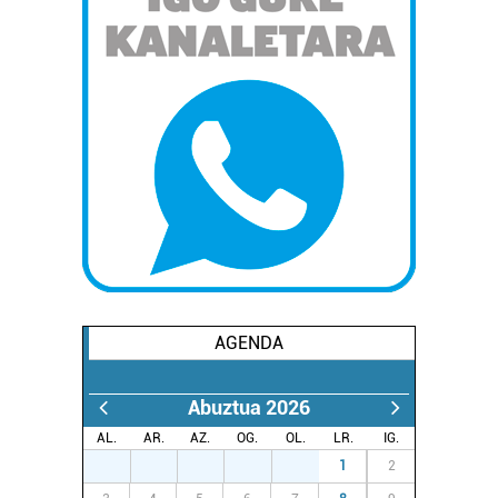
AGENDA
Abuztua 2026
AL.
AR.
AZ.
OG.
OL.
LR.
IG.
27
28
29
30
31
1
2