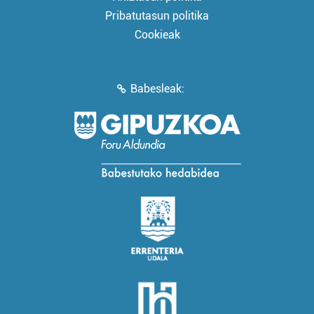
Pribatutasun politika
Cookieak
Babesleak: