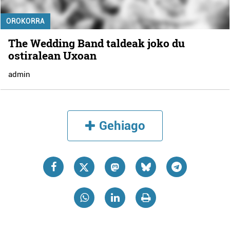
OROKORRA
The Wedding Band taldeak joko du
ostiralean Uxoan
admin
Gehiago