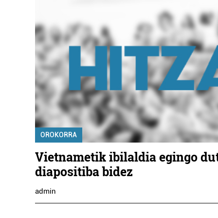
OROKORRA
Vietnametik ibilaldia egingo du
diapositiba bidez
admin