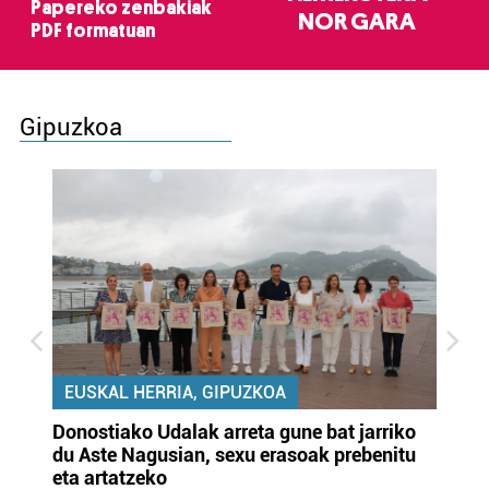
Papereko zenbakiak
NOR GARA
PDF formatuan
Gipuzkoa
EUSKAL HERRIA, GIPUZKOA
Donostiako Udalak arreta gune bat jarriko
Ur
du Aste Nagusian, sexu erasoak prebenitu
es
eta artatzeko
lu