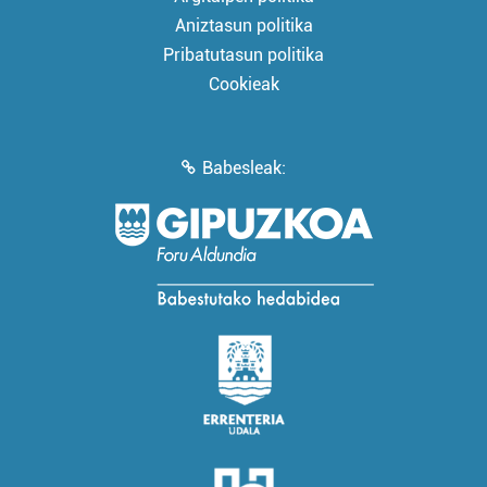
Aniztasun politika
Pribatutasun politika
Cookieak
Babesleak: