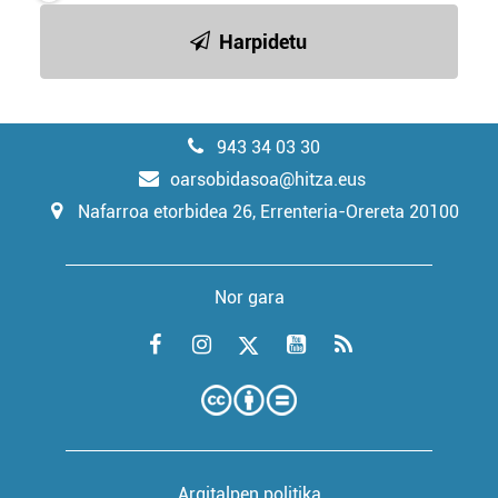
Harpidetu
943 34 03 30
oarsobidasoa@hitza.eus
Nafarroa etorbidea 26, Errenteria-Orereta 20100
Nor gara
Argitalpen politika