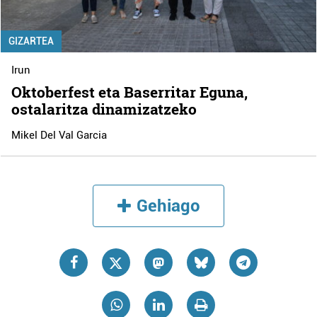
GIZARTEA
Irun
Oktoberfest eta Baserritar Eguna,
ostalaritza dinamizatzeko
Mikel Del Val Garcia
Gehiago