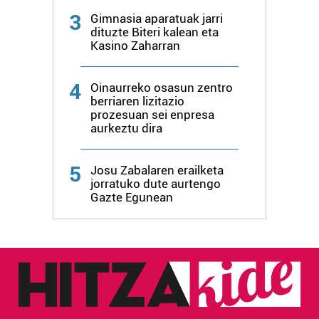
produktuak garatzeko. Zure datuak nork eta zertarako
3
Gimnasia aparatuak jarri
erabiltzen dituen hauta dezakezu.
dituzte Biteri kalean eta
Kasino Zaharran
Bazkide batzuek ez dizute baimenik eskatzen, eta beren
interes komertzial legitimoetan babesten dira. Ikusi gure
4
Oinaurreko osasun zentro
bazkideen zerrenda, beren ustez zein helburutarako
berriaren lizitazio
duten interes legitimoa eta horren aurka nola egin
prozesuan sei enpresa
dezakezun ikusteko.
aurkeztu dira
Lortu zure datu pertsonalak prozesatzeko moduari
5
Josu Zabalaren erailketa
buruzko informazio gehiago eta ezarri zure lehentasunak
jorratuko dute aurtengo
datuen atalean. Edozein unetan alda edo ken dezakezu
Gazte Egunean
zure baimena Cookieen adierazpenean.
Webgune honek cookie propioak eta hirugarrenen cookie-
fitxategiak erabiltzen ditu. Zure esperientzia eta
zerbitzuak hobetzeko asmoz, cookie teknologiaz
baliatzen gara. Ohar hau onartuz gero, teknologia hori
erabiltzeko baimen esplizitua ematen diguzu.
Gehiago