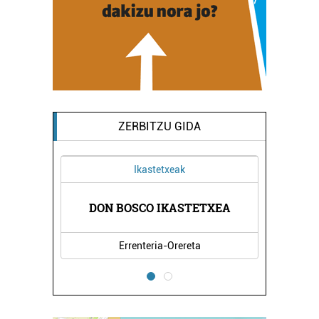
ZERBITZU GIDA
Ikastetxeak
DON BOSCO IKASTETXEA
Errenteria-Orereta