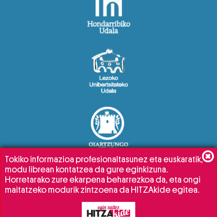
Tokiko informazioa profesionaltasunez eta euskaratik,
modu librean kontatzea da gure eginkizuna.
Horretarako zure ekarpena beharrezkoa da, eta ongi
maitatzeko modurik zintzoena da HITZAkide egitea.