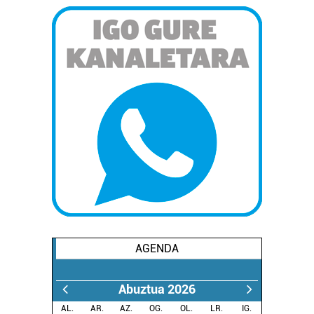
AGENDA
Abuztua 2026
AL.
AR.
AZ.
OG.
OL.
LR.
IG.