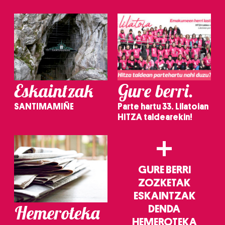
irakurri
Eskaintzak
Gure berri.
SANTIMAMIÑE
Parte hartu 33. Lilatoian
HITZA taldearekin!
+
GURE BERRI
ZOZKETAK
ESKAINTZAK
Hemeroteka
DENDA
HEMEROTEKA