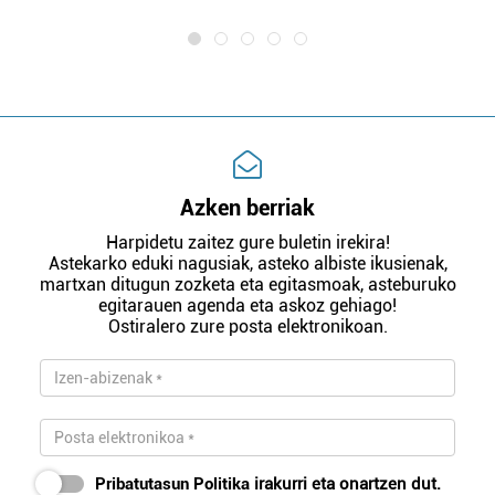
Azken berriak
Harpidetu zaitez gure buletin irekira!
Astekarko eduki nagusiak, asteko albiste ikusienak,
martxan ditugun zozketa eta egitasmoak, asteburuko
egitarauen agenda eta askoz gehiago!
Ostiralero zure posta elektronikoan.
Pribatutasun Politika
irakurri eta onartzen dut.