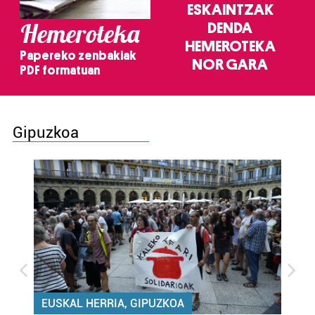
ESKAINTZAK
Hemeroteka
DENDA
HEMEROTEKA
Papereko zenbakiak
NOR GARA
PDF formatuan
Gipuzkoa
EUSKAL HERRIA, GIPUZKOA