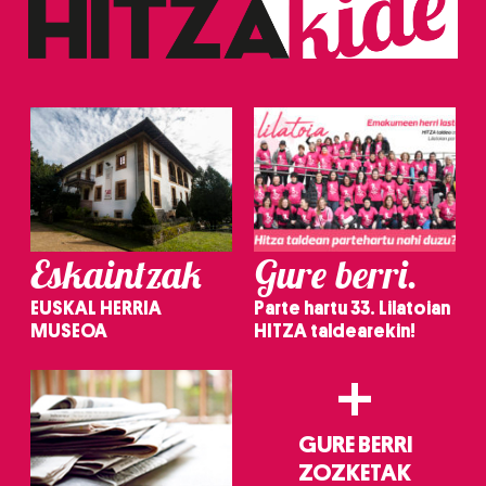
Eskaintzak
Gure berri.
EUSKAL HERRIA
Parte hartu 33. Lilatoian
MUSEOA
HITZA taldearekin!
+
GURE BERRI
ZOZKETAK