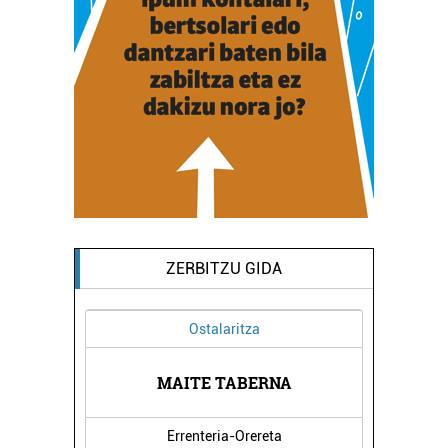
ZERBITZU GIDA
Ostalaritza
ATUAK
MAITE TABERNA
OTOR
Errenteria-Orereta