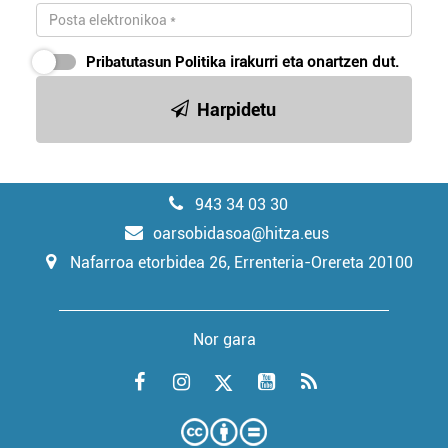
Pribatutasun Politika
irakurri eta onartzen dut.
Harpidetu
943 34 03 30
oarsobidasoa@hitza.eus
Nafarroa etorbidea 26, Errenteria-Orereta 20100
Nor gara