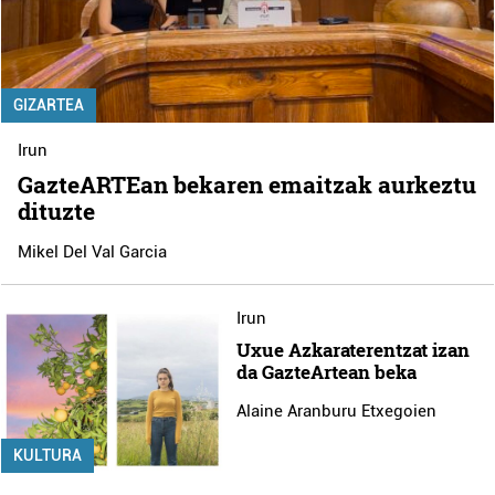
GIZARTEA
Irun
GazteARTEan bekaren emaitzak aurkeztu
dituzte
Mikel Del Val Garcia
Irun
Uxue Azkaraterentzat izan
da GazteArtean beka
Alaine Aranburu Etxegoien
KULTURA