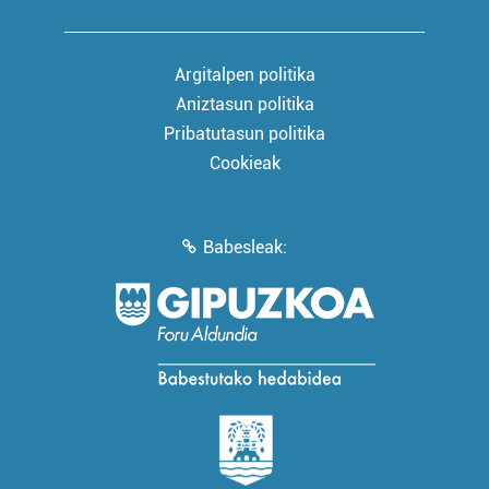
Argitalpen politika
Aniztasun politika
Pribatutasun politika
Cookieak
Babesleak: