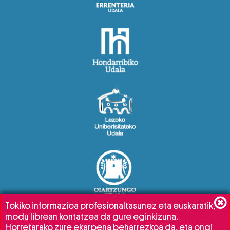
Tokiko informazioa profesionaltasunez eta euskaratik,
modu librean kontatzea da gure eginkizuna.
Horretarako zure ekarpena beharrezkoa da, eta ongi