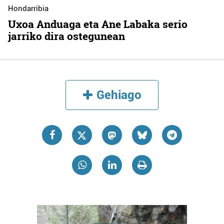
Hondarribia
Uxoa Anduaga eta Ane Labaka serio
jarriko dira ostegunean
Gehiago