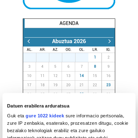
AGENDA
Abuztua 2026
AL.
AR.
AZ.
OG.
OL.
LR.
IG.
27
28
29
30
31
1
2
3
4
5
6
7
8
9
10
11
12
13
14
15
16
17
18
19
20
21
22
23
24
25
26
27
28
29
30
31
1
2
3
4
5
6
Datuen erabilera arduratsua
Guk eta
gure 1022 kideek
sure informacio pertsonala,
zure IP zenbakia, esaterako, prozesatzen ditugu, cookie
EGURALDIA
bezalako teknologiak erabiliz eta zure gailuko
Iturria:
informazioak azitzen dugu publizitate eta eduki