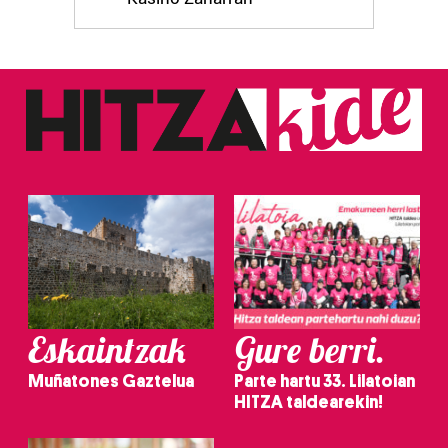
zerbitzuak hobetzeko asmoz, cookie teknologiaz
baliatzen gara. Ohar hau onartuz gero, teknologia hori
erabiltzeko baimen esplizitua ematen diguzu.
Gehiago
irakurri
Eskaintzak
Gure berri.
Muñatones Gaztelua
Parte hartu 33. Lilatoian
HITZA taldearekin!