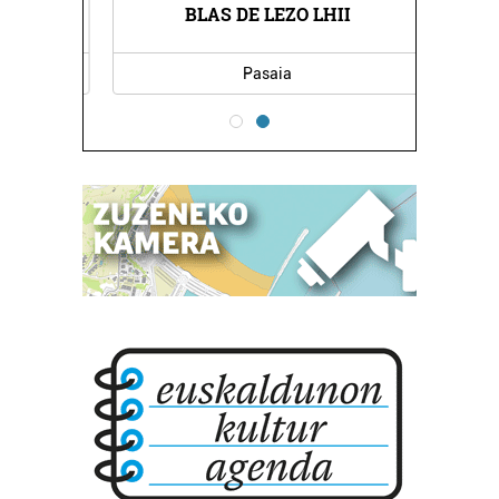
A
BLAS DE LEZO LHII
Pasaia