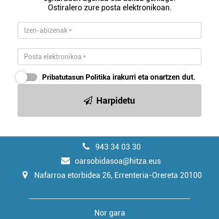
Ostiralero zure posta elektronikoan.
Pribatutasun Politika
irakurri eta onartzen dut.
Harpidetu
943 34 03 30
oarsobidasoa@hitza.eus
Nafarroa etorbidea 26, Errenteria-Orereta 20100
Nor gara