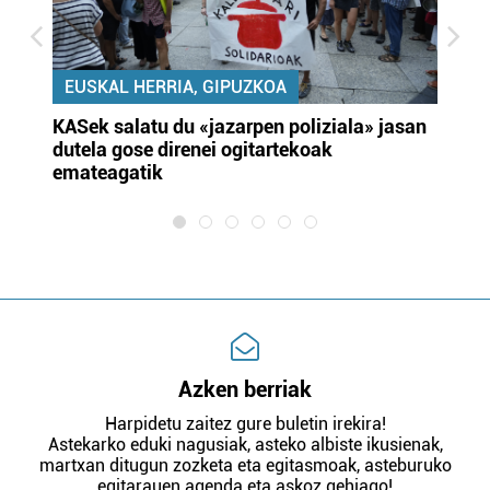
EUSKAL HERRIA, GIPUZKOA
KASek salatu du «jazarpen poliziala» jasan
Pa
dutela gose direnei ogitartekoak
da
emateagatik
«s
Azken berriak
Harpidetu zaitez gure buletin irekira!
Astekarko eduki nagusiak, asteko albiste ikusienak,
martxan ditugun zozketa eta egitasmoak, asteburuko
egitarauen agenda eta askoz gehiago!