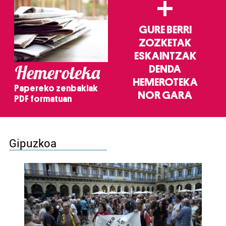
+
GURE BERRI
ZOZKETAK
ESKAINTZAK
Hemeroteka
DENDA
HEMEROTEKA
Papereko zenbakiak
NOR GARA
PDF formatuan
Gipuzkoa