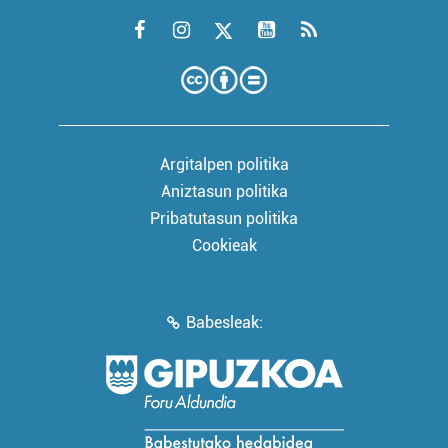
Argitalpen politika
Aniztasun politika
Pribatutasun politika
Cookieak
Babesleak: