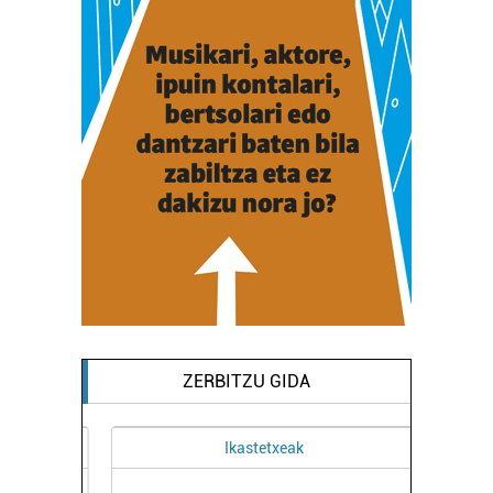
ZERBITZU GIDA
Ikastetxeak