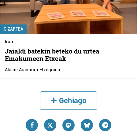
GIZARTEA
Irun
Jaialdi batekin beteko du urtea
Emakumeen Etxeak
Alaine Aranburu Etxegoien
Gehiago