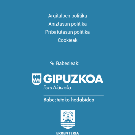
Argitalpen politika
Aniztasun politika
Pribatutasun politika
Cookieak
Babesleak: