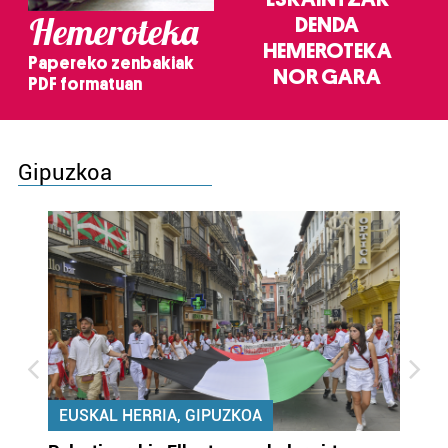
Hemeroteka
DENDA
HEMEROTEKA
Papereko zenbakiak
NOR GARA
PDF formatuan
Gipuzkoa
EUSKAL HERRIA, GIPUZKOA