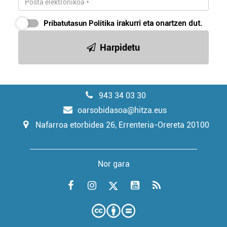
Pribatutasun Politika
irakurri eta onartzen dut.
Harpidetu
943 34 03 30
oarsobidasoa@hitza.eus
Nafarroa etorbidea 26, Errenteria-Orereta 20100
Nor gara