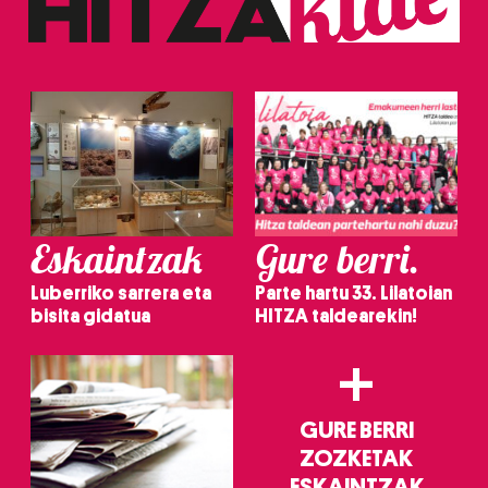
erabiltzeko baimen esplizitua ematen diguzu.
Gehiago
irakurri
Eskaintzak
Gure berri.
Luberriko sarrera eta
Parte hartu 33. Lilatoian
bisita gidatua
HITZA taldearekin!
+
GURE BERRI
ZOZKETAK
ESKAINTZAK