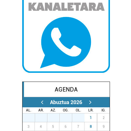
AGENDA
Abuztua 2026
AL.
AR.
AZ.
OG.
OL.
LR.
IG.
27
28
29
30
31
1
2
3
4
5
6
7
8
9