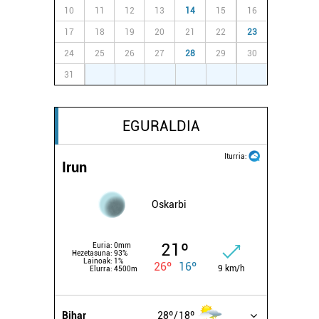
10
11
12
13
14
15
16
17
18
19
20
21
22
23
24
25
26
27
28
29
30
31
1
2
3
4
5
6
EGURALDIA
Iturria:
Irun
Oskarbi
21º
Euria:
0mm
Hezetasuna:
93%
Lainoak:
1%
26º
16º
9 km/h
Elurra:
4500m
Bihar
28º
18º