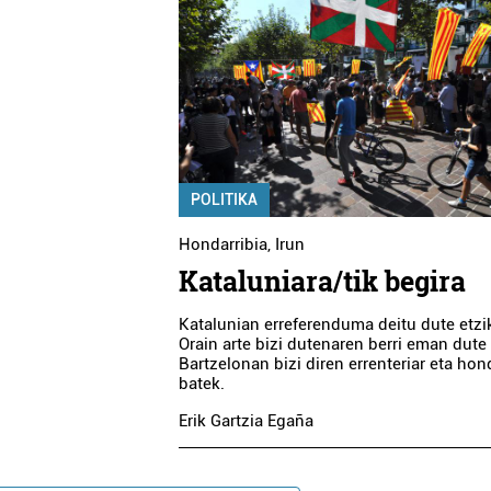
POLITIKA
Hondarribia
,
Irun
Kataluniara/tik begira
Katalunian erreferenduma deitu dute etzi
Orain arte bizi dutenaren berri eman dute
Bartzelonan bizi diren errenteriar eta hon
batek.
Erik Gartzia Egaña