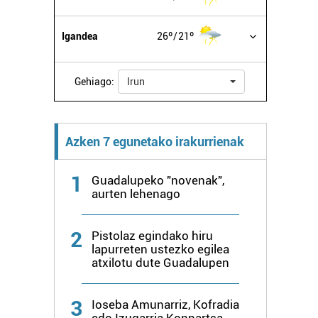
Igandea
26º
21º
Gehiago:
Irun
Azken 7 egunetako irakurrienak
1
Guadalupeko "novenak",
aurten lehenago
2
Pistolaz egindako hiru
lapurreten ustezko egilea
atxilotu dute Guadalupen
3
Ioseba Amunarriz, Kofradia