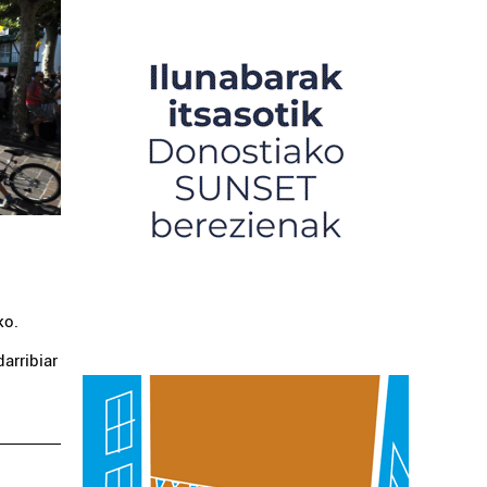
ko.
darribiar