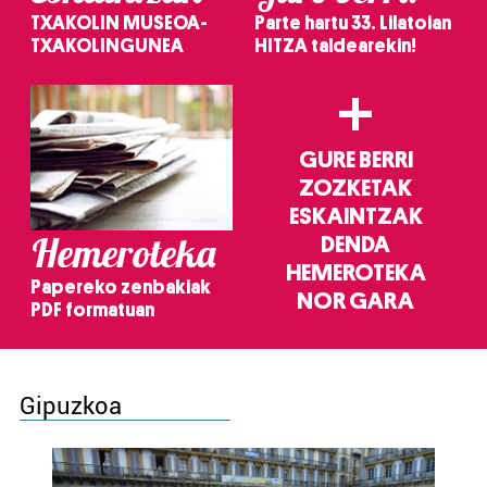
TXAKOLIN MUSEOA-
Parte hartu 33. Lilatoian
TXAKOLINGUNEA
HITZA taldearekin!
+
GURE BERRI
ZOZKETAK
ESKAINTZAK
Hemeroteka
DENDA
HEMEROTEKA
Papereko zenbakiak
NOR GARA
PDF formatuan
Gipuzkoa