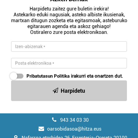
Harpidetu zaitez gure buletin irekira!
Astekarko eduki nagusiak, asteko albiste ikusienak,
martxan ditugun zozketa eta egitasmoak, asteburuko
egitarauen agenda eta askoz gehiago!
Ostiralero zure posta elektronikoan.
Pribatutasun Politika
irakurri eta onartzen dut.
Harpidetu
943 34 03 30
oarsobidasoa@hitza.eus
Nafarroa etorbidea 26, Errenteria-Orereta 20100