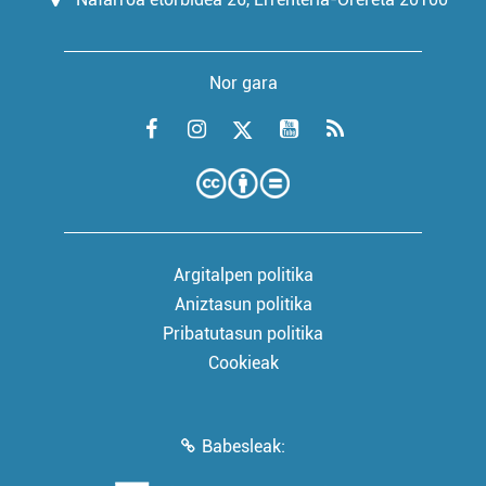
Nor gara
Argitalpen politika
Aniztasun politika
Pribatutasun politika
Cookieak
Babesleak: