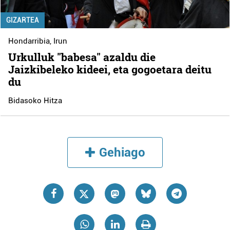
GIZARTEA
Hondarribia
,
Irun
Urkulluk "babesa" azaldu die
Jaizkibeleko kideei, eta gogoetara deitu
du
Bidasoko Hitza
Gehiago