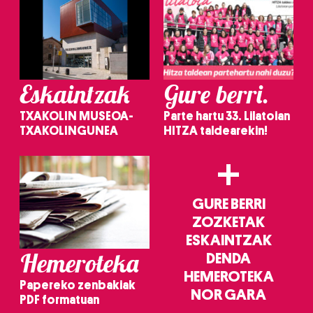
Eskaintzak
Gure berri.
TXAKOLIN MUSEOA-
Parte hartu 33. Lilatoian
TXAKOLINGUNEA
HITZA taldearekin!
+
GURE BERRI
ZOZKETAK
ESKAINTZAK
Hemeroteka
DENDA
HEMEROTEKA
Papereko zenbakiak
NOR GARA
PDF formatuan