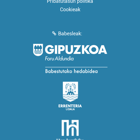
Pribatutasun politika
Cookieak
Babesleak: