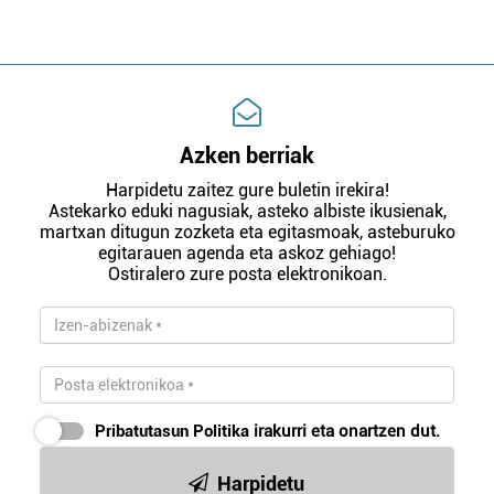
Azken berriak
Harpidetu zaitez gure buletin irekira!
Astekarko eduki nagusiak, asteko albiste ikusienak,
martxan ditugun zozketa eta egitasmoak, asteburuko
egitarauen agenda eta askoz gehiago!
Ostiralero zure posta elektronikoan.
Pribatutasun Politika
irakurri eta onartzen dut.
Harpidetu