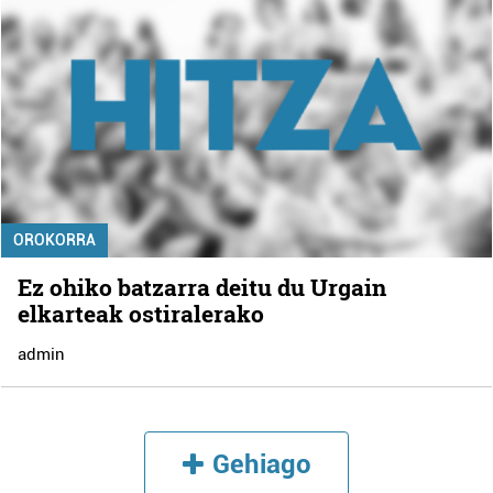
OROKORRA
Ez ohiko batzarra deitu du Urgain
elkarteak ostiralerako
admin
Gehiago