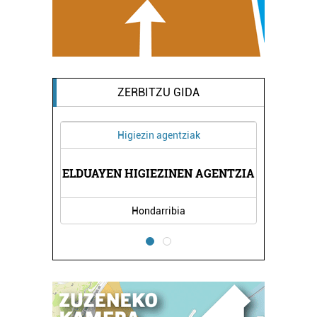
ZERBITZU GIDA
Higiezin agentziak
AEK
ELDUAYEN HIGIEZINEN AGENTZIA
LE
Hondarribia