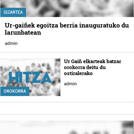
GIZARTEA
Ur-gaiñek egoitza berria inauguratuko du
larunbatean
admin
Ur Gaiñ elkarteak batzar
orokorra deitu du
ostiralerako
admin
OROKORRA