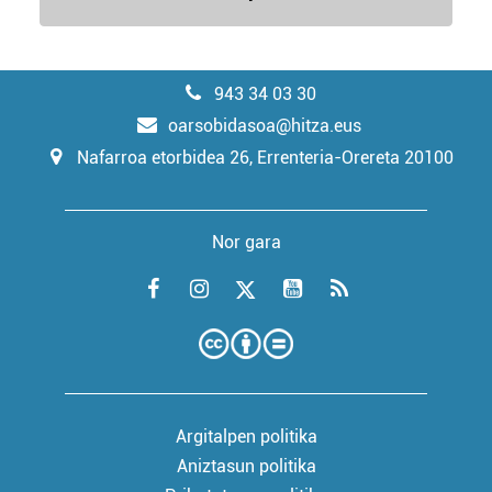
943 34 03 30
oarsobidasoa@hitza.eus
Nafarroa etorbidea 26, Errenteria-Orereta 20100
Nor gara
Argitalpen politika
Aniztasun politika