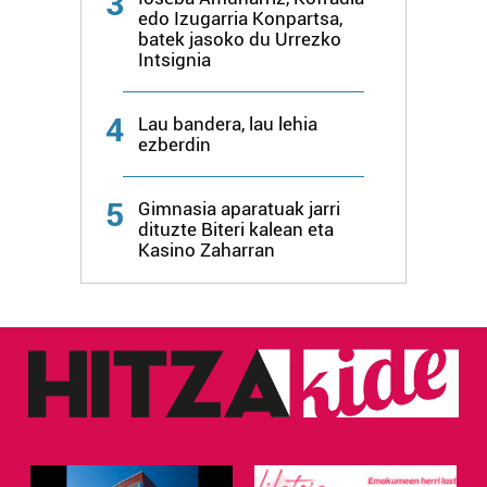
3
edo Izugarria Konpartsa,
batek jasoko du Urrezko
Intsignia
4
Lau bandera, lau lehia
ezberdin
5
Gimnasia aparatuak jarri
dituzte Biteri kalean eta
Kasino Zaharran