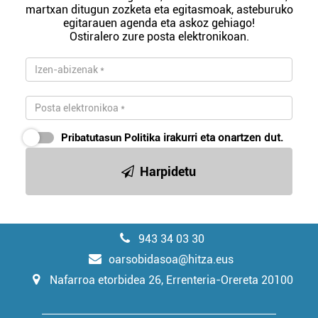
martxan ditugun zozketa eta egitasmoak, asteburuko
egitarauen agenda eta askoz gehiago!
Ostiralero zure posta elektronikoan.
Pribatutasun Politika
irakurri eta onartzen dut.
Harpidetu
943 34 03 30
oarsobidasoa@hitza.eus
Nafarroa etorbidea 26, Errenteria-Orereta 20100