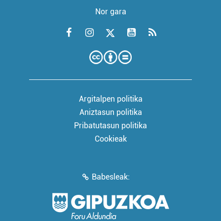
Nor gara
Argitalpen politika
Aniztasun politika
Pribatutasun politika
Cookieak
Babesleak: