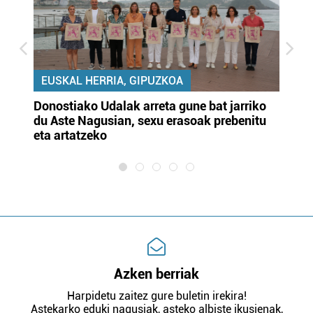
EUSKAL HERRIA, GIPUZKOA
Donostiako Udalak arreta gune bat jarriko
Ur
du Aste Nagusian, sexu erasoak prebenitu
es
eta artatzeko
lu
Azken berriak
Harpidetu zaitez gure buletin irekira!
Astekarko eduki nagusiak, asteko albiste ikusienak,