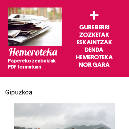
+
GURE BERRI
ZOZKETAK
ESKAINTZAK
Hemeroteka
DENDA
HEMEROTEKA
Papereko zenbakiak
NOR GARA
PDF formatuan
Gipuzkoa