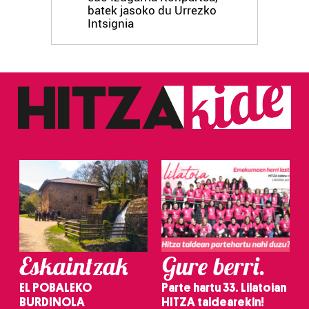
batek jasoko du Urrezko
fitxategiak erabiltzen ditu. Zure esperientzia eta
Intsignia
zerbitzuak hobetzeko asmoz, cookie teknologiaz
baliatzen gara. Ohar hau onartuz gero, teknologia hori
erabiltzeko baimen esplizitua ematen diguzu.
Gehiago
irakurri
Eskaintzak
Gure berri.
EL POBALEKO
Parte hartu 33. Lilatoian
BURDINOLA
HITZA taldearekin!