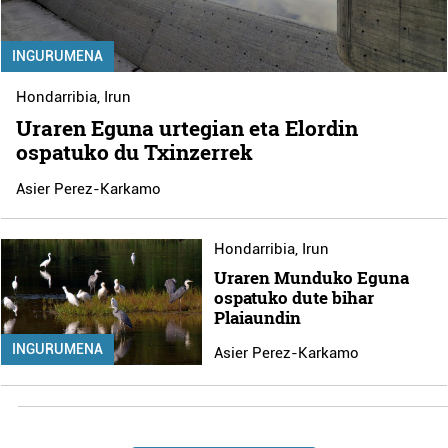
INGURUMENA
Hondarribia
,
Irun
Uraren Eguna urtegian eta Elordin
ospatuko du Txinzerrek
Asier Perez-Karkamo
Hondarribia
,
Irun
Uraren Munduko Eguna
ospatuko dute bihar
Plaiaundin
INGURUMENA
Asier Perez-Karkamo