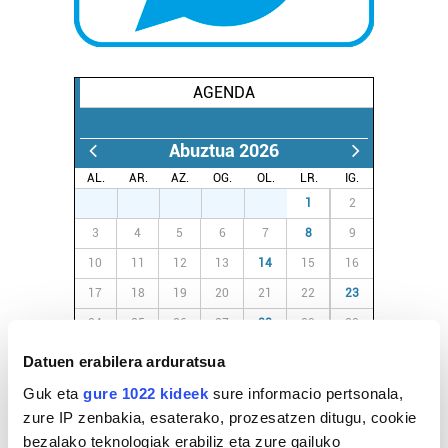
AGENDA
Abuztua 2026
AL.
AR.
AZ.
OG.
OL.
LR.
IG.
27
28
29
30
31
1
2
3
4
5
6
7
8
9
10
11
12
13
14
15
16
17
18
19
20
21
22
23
24
25
26
27
28
29
30
31
1
2
3
4
5
6
Datuen erabilera arduratsua
Guk eta
gure 1022 kideek
sure informacio pertsonala,
zure IP zenbakia, esaterako, prozesatzen ditugu, cookie
EGURALDIA
bezalako teknologiak erabiliz eta zure gailuko