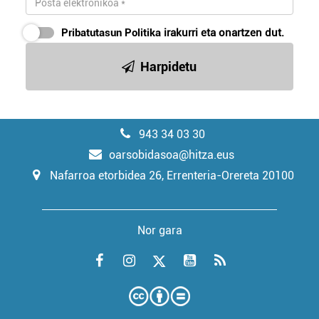
Pribatutasun Politika
irakurri eta onartzen dut.
Harpidetu
943 34 03 30
oarsobidasoa@hitza.eus
Nafarroa etorbidea 26, Errenteria-Orereta 20100
Nor gara