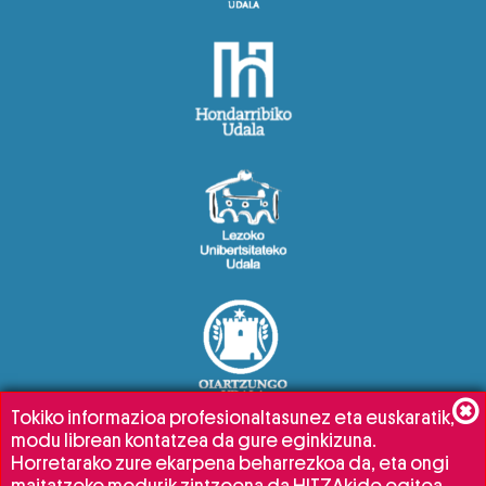
Tokiko informazioa profesionaltasunez eta euskaratik,
modu librean kontatzea da gure eginkizuna.
Horretarako zure ekarpena beharrezkoa da, eta ongi
maitatzeko modurik zintzoena da HITZAkide egitea.