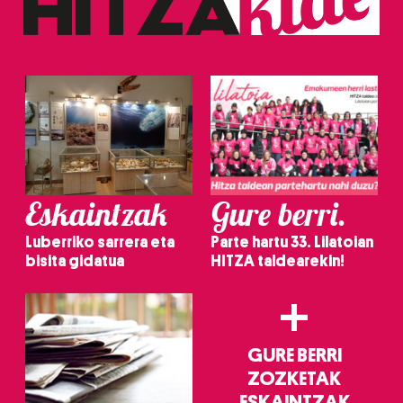
erabiltzeko baimen esplizitua ematen diguzu.
Gehiago
irakurri
Eskaintzak
Gure berri.
Luberriko sarrera eta
Parte hartu 33. Lilatoian
bisita gidatua
HITZA taldearekin!
+
GURE BERRI
ZOZKETAK
ESKAINTZAK