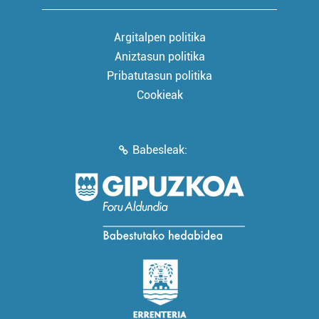
Argitalpen politika
Aniztasun politika
Pribatutasun politika
Cookieak
Babesleak: