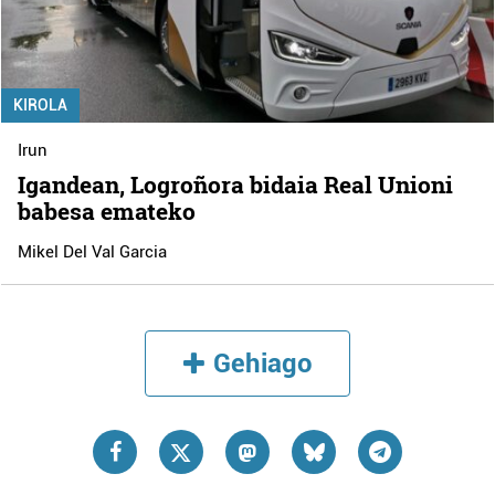
KIROLA
Irun
Igandean, Logroñora bidaia Real Unioni
babesa emateko
Mikel Del Val Garcia
Gehiago