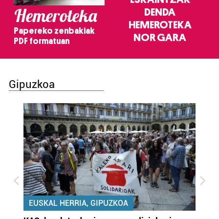
Hemeroteka
DENDA
HEMEROTEKA
Papereko zenbakiak
NOR GARA
PDF formatuan
Gipuzkoa
EUSKAL HERRIA, GIPUZKOA