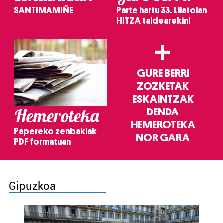
SANTIMAMIÑE
Parte hartu 33. Lilatoian
HITZA taldearekin!
+
GURE BERRI
ZOZKETAK
ESKAINTZAK
Hemeroteka
DENDA
HEMEROTEKA
Papereko zenbakiak
NOR GARA
PDF formatuan
Gipuzkoa