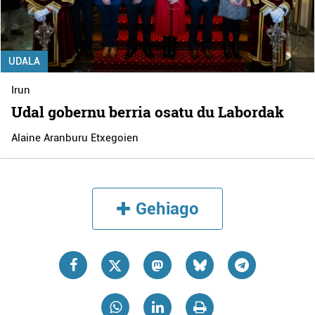
UDALA
Irun
Udal gobernu berria osatu du Labordak
Alaine Aranburu Etxegoien
Gehiago