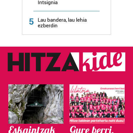
Intsignia
5
Lau bandera, lau lehia
ezberdin
Eskaintzak
Gure berri.