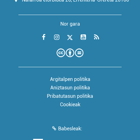
Nor gara
Argitalpen politika
Aniztasun politika
Pribatutasun politika
Cookieak
Babesleak: