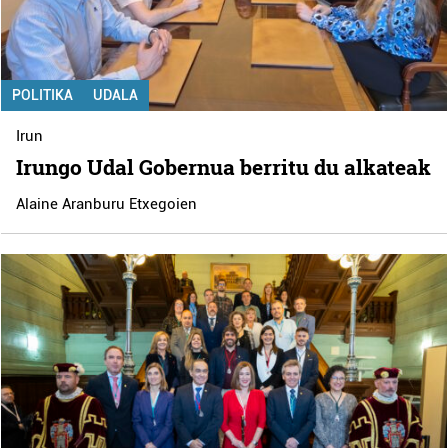
POLITIKA
UDALA
Irun
Irungo Udal Gobernua berritu du alkateak
Alaine Aranburu Etxegoien