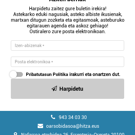
Harpidetu zaitez gure buletin irekira!
Astekarko eduki nagusiak, asteko albiste ikusienak,
martxan ditugun zozketa eta egitasmoak, asteburuko
egitarauen agenda eta askoz gehiago!
Ostiralero zure posta elektronikoan.
Pribatutasun Politika
irakurri eta onartzen dut.
Harpidetu
943 34 03 30
oarsobidasoa@hitza.eus
Nafarroa etorbidea 26, Errenteria-Orereta 20100