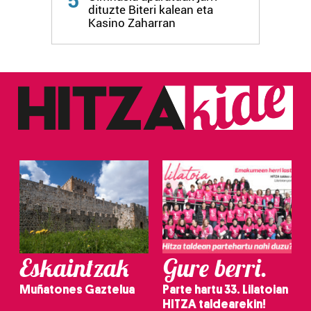
5
dituzte Biteri kalean eta
Kasino Zaharran
Eskaintzak
Gure berri.
Muñatones Gaztelua
Parte hartu 33. Lilatoian
HITZA taldearekin!