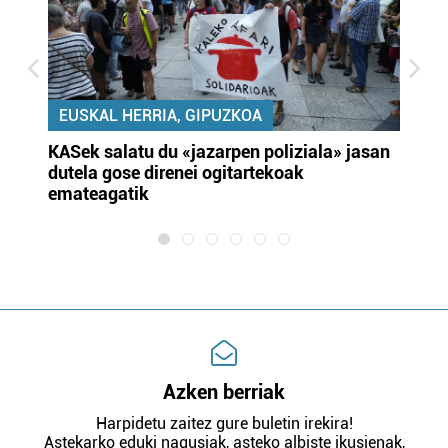
EUSKAL HERRIA, GIPUZKOA
KASek salatu du «jazarpen poliziala» jasan
Pa
dutela gose direnei ogitartekoak
da
emateagatik
«s
Azken berriak
Harpidetu zaitez gure buletin irekira!
Astekarko eduki nagusiak, asteko albiste ikusienak,