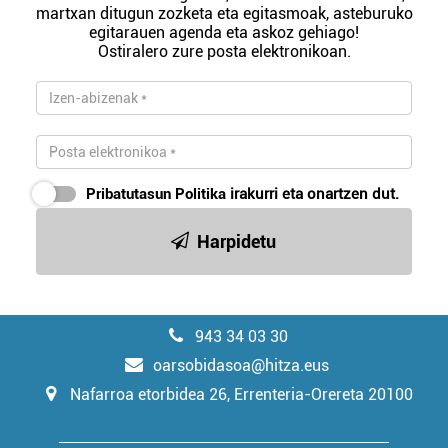
martxan ditugun zozketa eta egitasmoak, asteburuko
egitarauen agenda eta askoz gehiago!
Ostiralero zure posta elektronikoan.
Pribatutasun Politika
irakurri eta onartzen dut.
Harpidetu
943 34 03 30
oarsobidasoa@hitza.eus
Nafarroa etorbidea 26, Errenteria-Orereta 20100