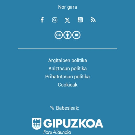
Nor gara
Argitalpen politika
Aniztasun politika
Pribatutasun politika
Cookieak
Babesleak: