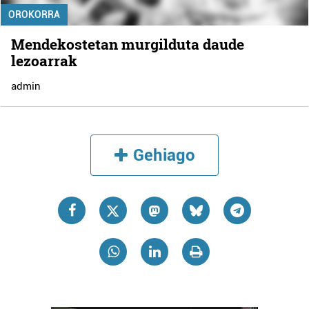
OROKORRA
Mendekostetan murgilduta daude
lezoarrak
admin
Gehiago