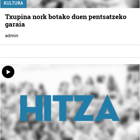
KULTURA
Txupina nork botako duen pentsatzeko
garaia
admin