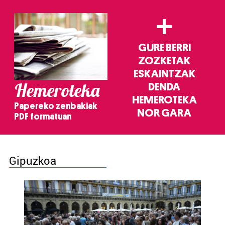
+
GURE BERRI
ZOZKETAK
ESKAINTZAK
Hemeroteka
DENDA
HEMEROTEKA
Papereko zenbakiak
NOR GARA
PDF formatuan
Gipuzkoa