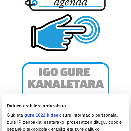
Datuen erabilera arduratsua
Guk eta
gure 1022 kideek
sure informacio pertsonala,
zure IP zenbakia, esaterako, prozesatzen ditugu, cookie
bezalako teknologiak erabiliz eta zure gailuko