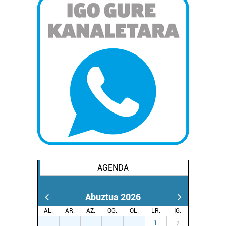
AGENDA
Abuztua 2026
AL.
AR.
AZ.
OG.
OL.
LR.
IG.
27
28
29
30
31
1
2