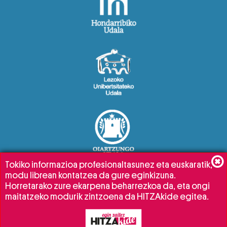
Tokiko informazioa profesionaltasunez eta euskaratik,
modu librean kontatzea da gure eginkizuna.
Horretarako zure ekarpena beharrezkoa da, eta ongi
maitatzeko modurik zintzoena da HITZAkide egitea.