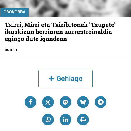
OROKORRA
Txirri, Mirri eta Txiribitonek 'Txupete'
ikuskizun berriaren aurrestreinaldia
egingo dute igandean
admin
Gehiago