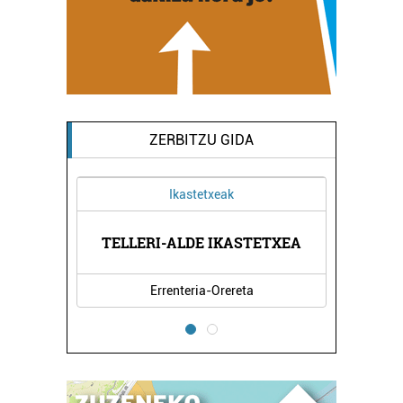
ZERBITZU GIDA
Ikastetxeak
TELLERI-ALDE IKASTETXEA
Errenteria-Orereta