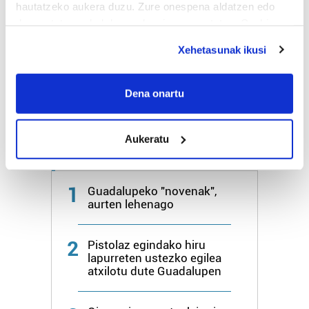
hautatzeko aukera duzu. Zure onespena aldatzen edo
Bihar
24º
16º
deuseztatzen ahal duzu edozein momentutan, Cookie
deklaraziotik edo Privacy triggerean klikatuz.
Xehetasunak ikusi
Larunbata
26º
18º
If you allow, we would also like to:
Collect information about your geographical
Dena onartu
Gehiago:
Hondarribia
location which can be accurate to within several
meters
Aukeratu
Identify your device by actively scanning it for
Azken 7 egunetako irakurrienak
specific characteristics (fingerprinting)
Find out more about how your personal data is processed
1
Guadalupeko "novenak",
and set your preferences in the
details section
.
aurten lehenago
Guk eta gure bazkideek zure datu pertsonalak
2
prozesatzen ditugu, zure IP zenbakia, besteak beste,
Pistolaz egindako hiru
lapurreten ustezko egilea
teknologia erabiliz, cookieak adibidez, iragarki eta eduki
atxilotu dute Guadalupen
pertsonalizatuak eskaintzeko, iragarkiak eta edukia
neurtzeko, jendeari buruzko informazioa biltzeko eta