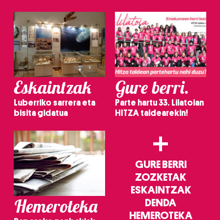
irakurri
Eskaintzak
Gure berri.
Luberriko sarrera eta
Parte hartu 33. Lilatoian
bisita gidatua
HITZA taldearekin!
+
GURE BERRI
ZOZKETAK
ESKAINTZAK
Hemeroteka
DENDA
HEMEROTEKA