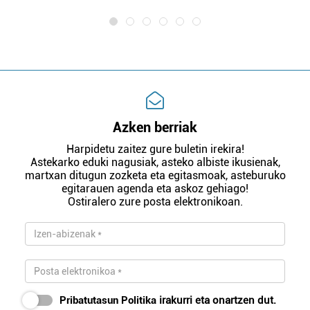
Azken berriak
Harpidetu zaitez gure buletin irekira!
Astekarko eduki nagusiak, asteko albiste ikusienak,
martxan ditugun zozketa eta egitasmoak, asteburuko
egitarauen agenda eta askoz gehiago!
Ostiralero zure posta elektronikoan.
Pribatutasun Politika
irakurri eta onartzen dut.