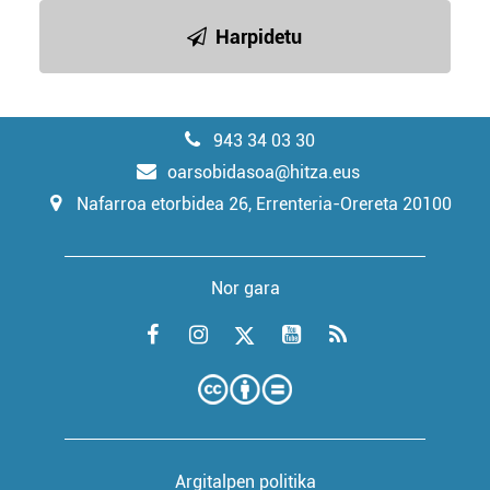
Harpidetu
943 34 03 30
oarsobidasoa@hitza.eus
Nafarroa etorbidea 26, Errenteria-Orereta 20100
Nor gara
Argitalpen politika