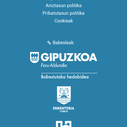
Aniztasun politika
Pribatutasun politika
Cookieak
Babesleak: