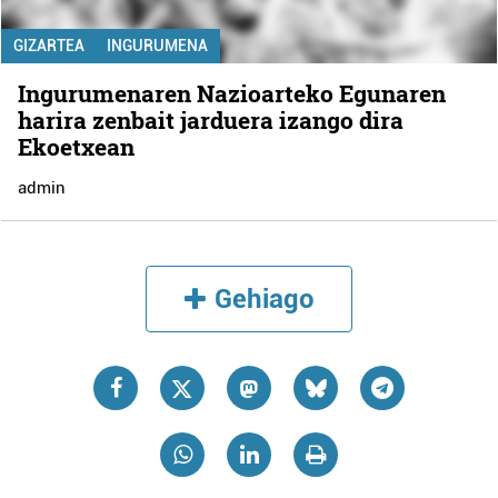
GIZARTEA
INGURUMENA
Ingurumenaren Nazioarteko Egunaren
harira zenbait jarduera izango dira
Ekoetxean
admin
Gehiago