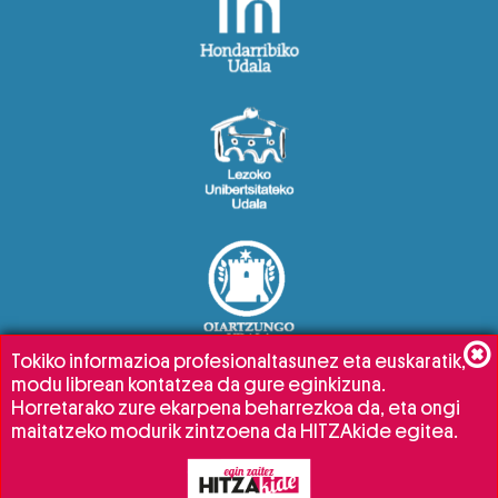
Tokiko informazioa profesionaltasunez eta euskaratik,
modu librean kontatzea da gure eginkizuna.
Horretarako zure ekarpena beharrezkoa da, eta ongi
maitatzeko modurik zintzoena da HITZAkide egitea.