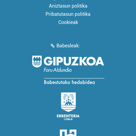
Aniztasun politika
Pribatutasun politika
Cookieak
Babesleak: