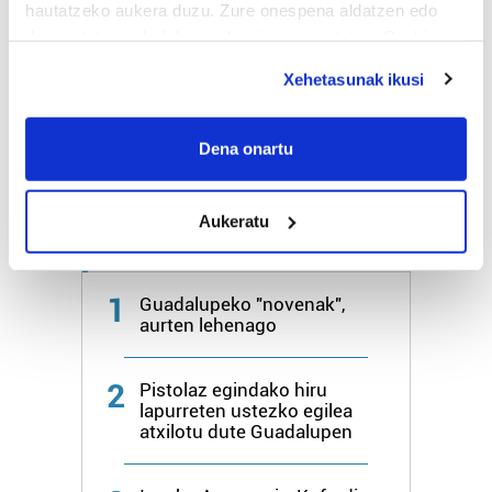
hautatzeko aukera duzu. Zure onespena aldatzen edo
Bihar
28º
18º
deuseztatzen ahal duzu edozein momentutan, Cookie
deklaraziotik edo Privacy triggerean klikatuz.
Xehetasunak ikusi
Igandea
26º
20º
If you allow, we would also like to:
Collect information about your geographical
Dena onartu
Gehiago:
Irun
location which can be accurate to within several
meters
Aukeratu
Identify your device by actively scanning it for
Azken 7 egunetako irakurrienak
specific characteristics (fingerprinting)
Find out more about how your personal data is processed
1
Guadalupeko "novenak",
and set your preferences in the
details section
.
aurten lehenago
Guk eta gure bazkideek zure datu pertsonalak
2
prozesatzen ditugu, zure IP zenbakia, besteak beste,
Pistolaz egindako hiru
lapurreten ustezko egilea
teknologia erabiliz, cookieak adibidez, iragarki eta eduki
atxilotu dute Guadalupen
pertsonalizatuak eskaintzeko, iragarkiak eta edukia
neurtzeko, jendeari buruzko informazioa biltzeko eta