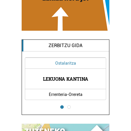
ZERBITZU GIDA
Ostalaritza
XEA
LEKUONA KANTINA
EL
Errenteria-Orereta