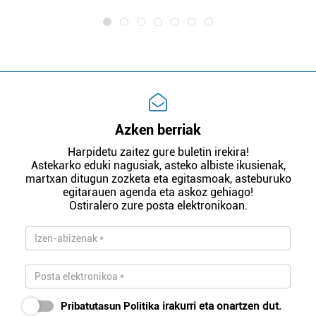
Azken berriak
Harpidetu zaitez gure buletin irekira!
Astekarko eduki nagusiak, asteko albiste ikusienak,
martxan ditugun zozketa eta egitasmoak, asteburuko
egitarauen agenda eta askoz gehiago!
Ostiralero zure posta elektronikoan.
Pribatutasun Politika
irakurri eta onartzen dut.