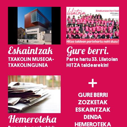
irakurri
Eskaintzak
Gure berri.
TXAKOLIN MUSEOA-
Parte hartu 33. Lilatoian
TXAKOLINGUNEA
HITZA taldearekin!
+
GURE BERRI
ZOZKETAK
ESKAINTZAK
Hemeroteka
DENDA
HEMEROTEKA