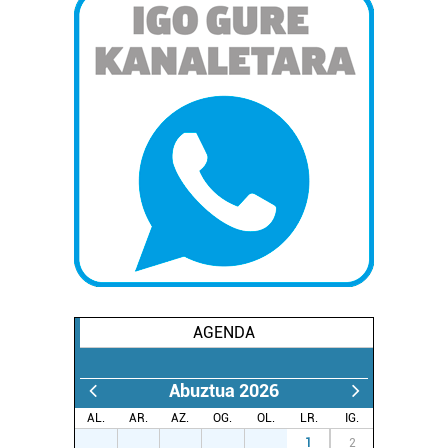
AGENDA
Abuztua 2026
AL.
AR.
AZ.
OG.
OL.
LR.
IG.
27
28
29
30
31
1
2