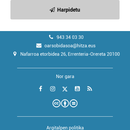
Harpidetu
943 34 03 30
oarsobidasoa@hitza.eus
Nafarroa etorbidea 26, Errenteria-Orereta 20100
Nor gara
Argitalpen politika