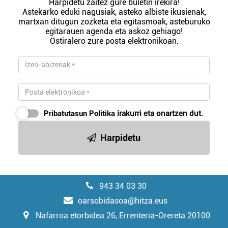
Harpidetu zaitez gure buletin irekira!
Astekarko eduki nagusiak, asteko albiste ikusienak,
martxan ditugun zozketa eta egitasmoak, asteburuko
egitarauen agenda eta askoz gehiago!
Ostiralero zure posta elektronikoan.
Pribatutasun Politika
irakurri eta onartzen dut.
Harpidetu
943 34 03 30
oarsobidasoa@hitza.eus
Nafarroa etorbidea 26, Errenteria-Orereta 20100