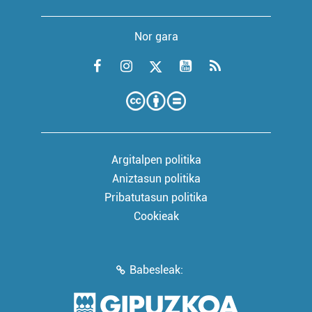
Nor gara
Argitalpen politika
Aniztasun politika
Pribatutasun politika
Cookieak
Babesleak: