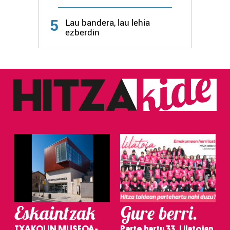
Webgune honek cookie propioak eta hirugarrenen cookie-
fitxategiak erabiltzen ditu. Zure esperientzia eta
5
Lau bandera, lau lehia
zerbitzuak hobetzeko asmoz, cookie teknologiaz
ezberdin
baliatzen gara. Ohar hau onartuz gero, teknologia hori
erabiltzeko baimen esplizitua ematen diguzu.
Gehiago
irakurri
Eskaintzak
Gure berri.
TXAKOLIN MUSEOA-
Parte hartu 33. Lilatoian