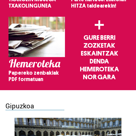
TXAKOLINGUNEA
HITZA taldearekin!
+
GURE BERRI
ZOZKETAK
ESKAINTZAK
Hemeroteka
DENDA
HEMEROTEKA
Papereko zenbakiak
NOR GARA
PDF formatuan
Gipuzkoa