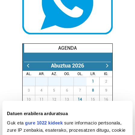
AGENDA
Abuztua 2026
AL.
AR.
AZ.
OG.
OL.
LR.
IG.
27
28
29
30
31
1
2
3
4
5
6
7
8
9
10
11
12
13
14
15
16
17
18
19
20
21
22
23
Datuen erabilera arduratsua
24
25
26
27
28
29
30
Guk eta
gure 1022 kideek
sure informacio pertsonala,
31
1
2
3
4
5
6
zure IP zenbakia, esaterako, prozesatzen ditugu, cookie