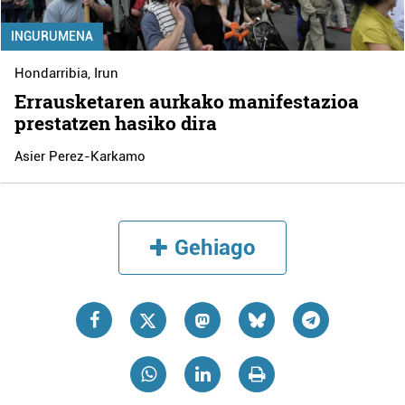
INGURUMENA
Hondarribia
,
Irun
Errausketaren aurkako manifestazioa
prestatzen hasiko dira
Asier Perez-Karkamo
Gehiago