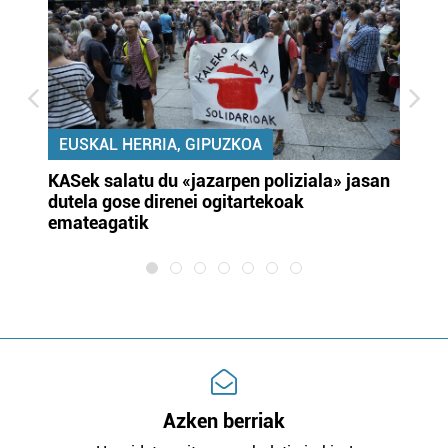
EUSKAL HERRIA, GIPUZKOA
KASek salatu du «jazarpen poliziala» jasan
Pa
dutela gose direnei ogitartekoak
da
emateagatik
«s
Azken berriak