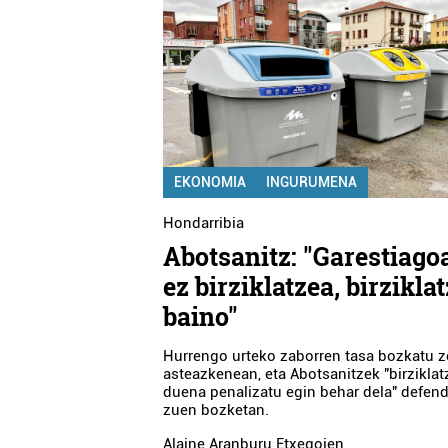
EKONOMIA
INGURUMENA
Hondarribia
Abotsanitz: "Garestiago
ez birziklatzea, birzikla
baino"
Hurrengo urteko zaborren tasa bozkatu 
asteazkenean, eta Abotsanitzek "birziklat
duena penalizatu egin behar dela" defen
zuen bozketan.
Alaine Aranburu Etxegoien