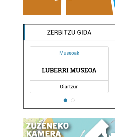
ZERBITZU GIDA
Museoak
NDA
LUBERRI MUSEOA
E
Oiartzun