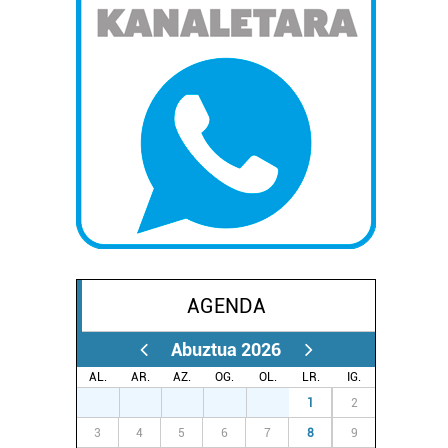
AGENDA
Abuztua 2026
AL.
AR.
AZ.
OG.
OL.
LR.
IG.
27
28
29
30
31
1
2
3
4
5
6
7
8
9