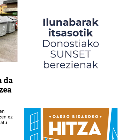
a da
tzea
zen
zen ez
datu