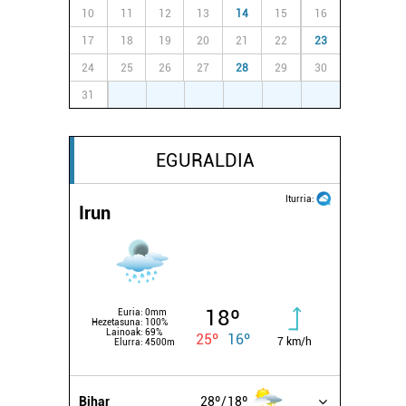
10
11
12
13
14
15
16
17
18
19
20
21
22
23
24
25
26
27
28
29
30
31
1
2
3
4
5
6
EGURALDIA
Iturria:
Irun
18º
Euria:
0mm
Hezetasuna:
100%
Lainoak:
69%
25º
16º
7 km/h
Elurra:
4500m
Bihar
28º
18º