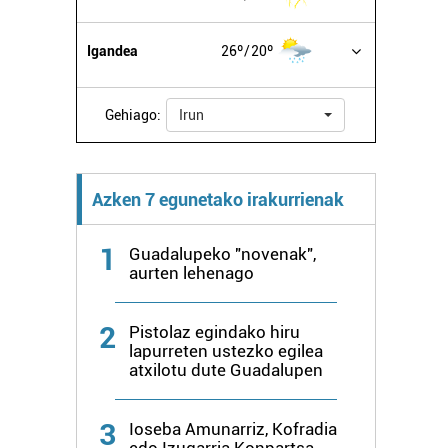
Igandea
26º
20º
Gehiago:
Irun
Azken 7 egunetako irakurrienak
1
Guadalupeko "novenak",
aurten lehenago
2
Pistolaz egindako hiru
lapurreten ustezko egilea
atxilotu dute Guadalupen
3
Ioseba Amunarriz, Kofradia