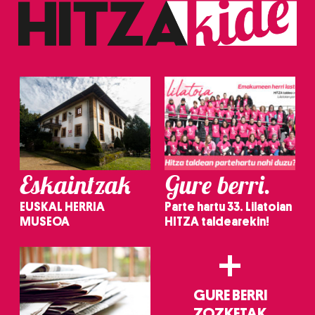
Eskaintzak
Gure berri.
EUSKAL HERRIA
Parte hartu 33. Lilatoian
MUSEOA
HITZA taldearekin!
+
GURE BERRI
ZOZKETAK