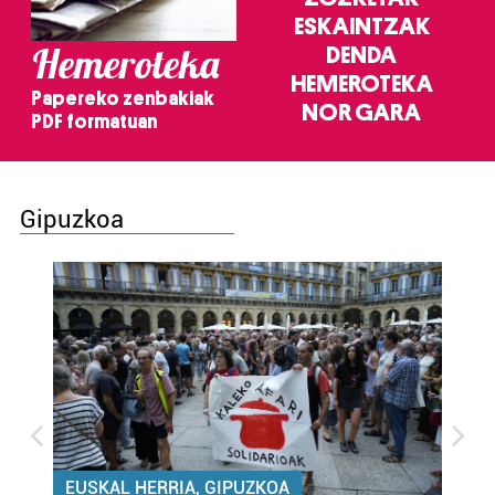
ESKAINTZAK
Hemeroteka
DENDA
HEMEROTEKA
Papereko zenbakiak
NOR GARA
PDF formatuan
Gipuzkoa
EUSKAL HERRIA, GIPUZKOA