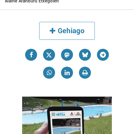
Alaine Aranburu Etxegoien
Gehiago