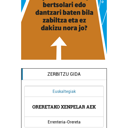
ZERBITZU GIDA
Euskaltegiak
GIA
ORERETAKO XENPELAR AEK
PA
Errenteria-Orereta