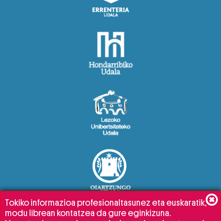
Tokiko informazioa profesionaltasunez eta euskaratik,
modu librean kontatzea da gure eginkizuna.