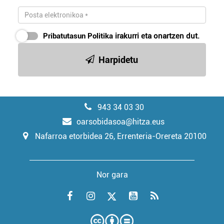
Pribatutasun Politika
irakurri eta onartzen dut.
Harpidetu
943 34 03 30
oarsobidasoa@hitza.eus
Nafarroa etorbidea 26, Errenteria-Orereta 20100
Nor gara