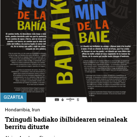
GIZARTEA
Hondarribia
,
Irun
Txingudi badiako ibilbidearen seinaleak
berritu dituzte