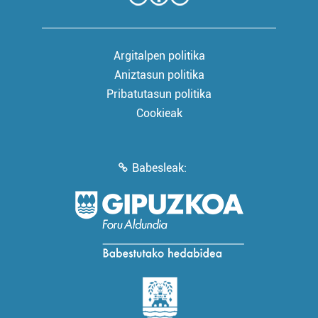
Argitalpen politika
Aniztasun politika
Pribatutasun politika
Cookieak
Babesleak: