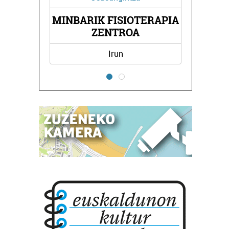
K FISIOTERAPIA
ELDUAYEN HIGIEZINE
ZENTROA
AGENTZIA
Irun
Hondarribia