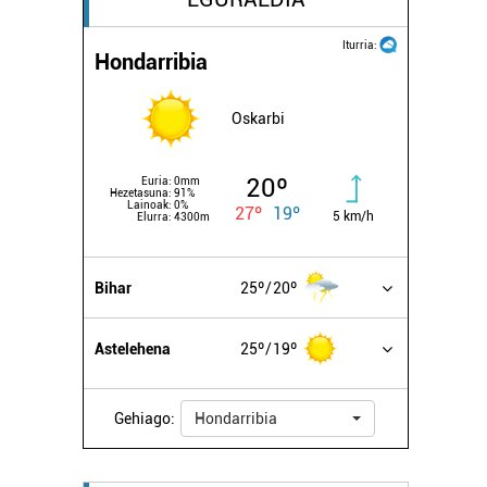
Iturria:
Hondarribia
Oskarbi
20º
Euria:
0mm
Hezetasuna:
91%
Lainoak:
0%
27º
19º
5 km/h
Elurra:
4300m
Bihar
25º
20º
Astelehena
25º
19º
Gehiago:
Hondarribia