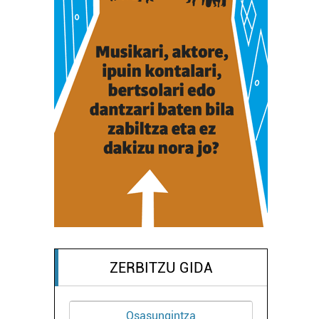
ZERBITZU GIDA
sasungintza
Higiezin agentziak