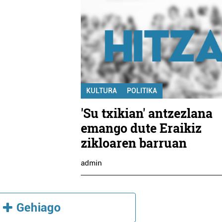
KULTURA
POLITIKA
'Su txikian' antzezlana
emango dute Eraikiz
zikloaren barruan
admin
Gehiago