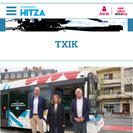
Sartu
TXIK