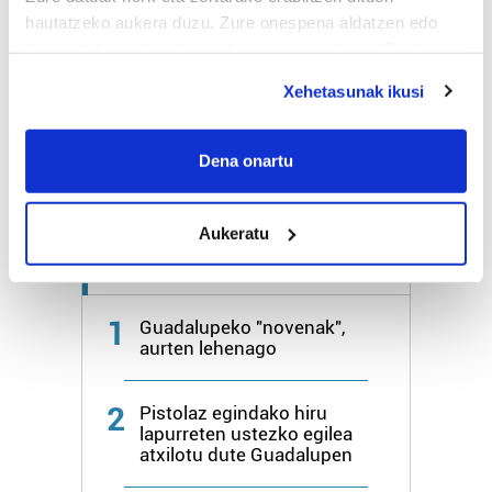
hautatzeko aukera duzu. Zure onespena aldatzen edo
deuseztatzen ahal duzu edozein momentutan, Cookie
Bihar
28º
18º
deklaraziotik edo Privacy triggerean klikatuz.
Xehetasunak ikusi
Igandea
26º
20º
If you allow, we would also like to:
Collect information about your geographical
Dena onartu
Gehiago:
Irun
location which can be accurate to within several
meters
Aukeratu
Identify your device by actively scanning it for
specific characteristics (fingerprinting)
Azken 7 egunetako irakurrienak
Find out more about how your personal data is processed
and set your preferences in the
details section
.
1
Guadalupeko "novenak",
aurten lehenago
Guk eta gure bazkideek zure datu pertsonalak
prozesatzen ditugu, zure IP zenbakia, besteak beste,
2
Pistolaz egindako hiru
teknologia erabiliz, cookieak adibidez, iragarki eta eduki
lapurreten ustezko egilea
pertsonalizatuak eskaintzeko, iragarkiak eta edukia
atxilotu dute Guadalupen
neurtzeko, jendeari buruzko informazioa biltzeko eta