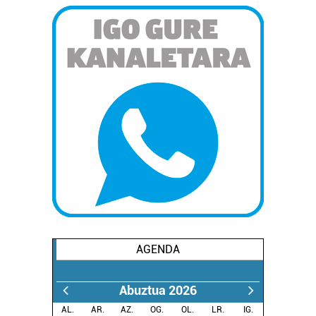
AGENDA
Abuztua 2026
AL.
AR.
AZ.
OG.
OL.
LR.
IG.