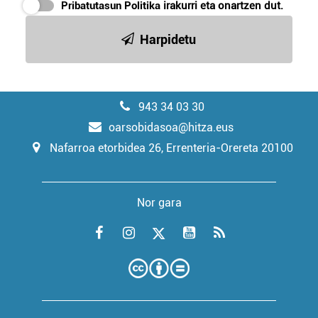
Pribatutasun Politika
irakurri eta onartzen dut.
Harpidetu
943 34 03 30
oarsobidasoa@hitza.eus
Nafarroa etorbidea 26, Errenteria-Orereta 20100
Nor gara