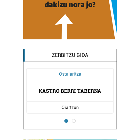
ZERBITZU GIDA
Ostalaritza
TEGIA
KASTRO BERRI TABERNA
LIZA
Oiartzun