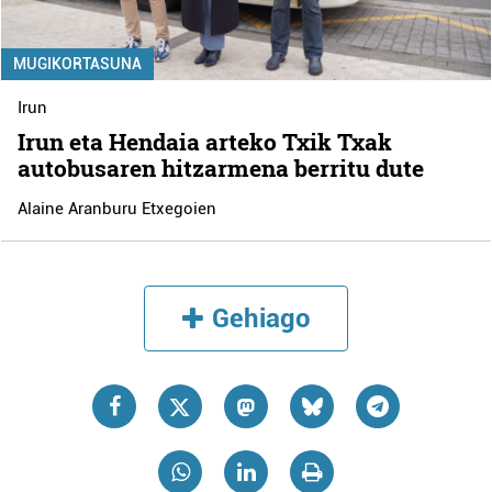
MUGIKORTASUNA
Irun
Irun eta Hendaia arteko Txik Txak
autobusaren hitzarmena berritu dute
Alaine Aranburu Etxegoien
Gehiago