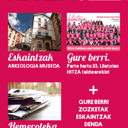
irakurri
Eskaintzak
Gure berri.
ARKEOLOGIA MUSEOA
Parte hartu 33. Lilatoian
HITZA taldearekin!
+
GURE BERRI
ZOZKETAK
ESKAINTZAK
Hemeroteka
DENDA