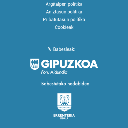
Argitalpen politika
Aniztasun politika
Pribatutasun politika
Cookieak
Babesleak: