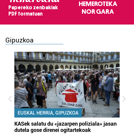
HEMEROTEKA
Papereko zenbakiak
NOR GARA
PDF formatuan
Gipuzkoa
EUSKAL HERRIA, GIPUZKOA
KASek salatu du «jazarpen poliziala» jasan
Pa
dutela gose direnei ogitartekoak
da