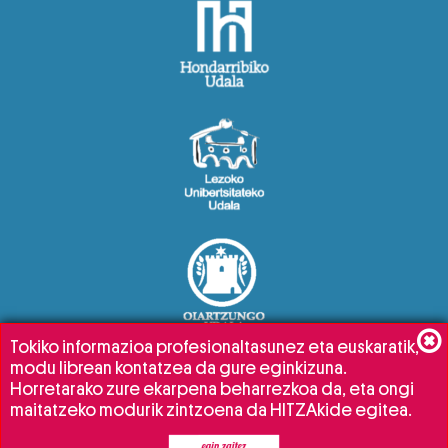
Tokiko informazioa profesionaltasunez eta euskaratik,
modu librean kontatzea da gure eginkizuna.
Horretarako zure ekarpena beharrezkoa da, eta ongi
maitatzeko modurik zintzoena da HITZAkide egitea.