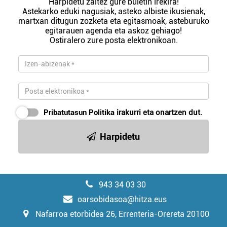
Harpidetu zaitez gure buletin irekira!
Astekarko eduki nagusiak, asteko albiste ikusienak,
martxan ditugun zozketa eta egitasmoak, asteburuko
egitarauen agenda eta askoz gehiago!
Ostiralero zure posta elektronikoan.
Pribatutasun Politika
irakurri eta onartzen dut.
Harpidetu
943 34 03 30
oarsobidasoa@hitza.eus
Nafarroa etorbidea 26, Errenteria-Orereta 20100