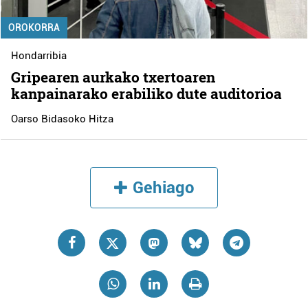
OROKORRA
Hondarribia
Gripearen aurkako txertoaren
kanpainarako erabiliko dute auditorioa
Oarso Bidasoko Hitza
Gehiago