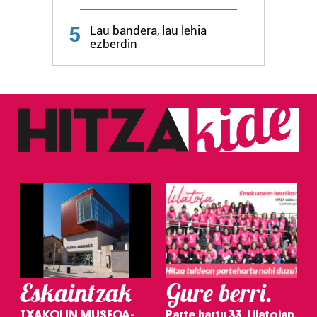
Webgune honek cookie propioak eta hirugarrenen cookie-
fitxategiak erabiltzen ditu. Zure esperientzia eta
5
Lau bandera, lau lehia
zerbitzuak hobetzeko asmoz, cookie teknologiaz
ezberdin
baliatzen gara. Ohar hau onartuz gero, teknologia hori
erabiltzeko baimen esplizitua ematen diguzu.
Gehiago
irakurri
Eskaintzak
Gure berri.
TXAKOLIN MUSEOA-
Parte hartu 33. Lilatoian