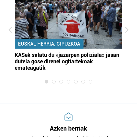
EUSKAL HERRIA, GIPUZKOA
KASek salatu du «jazarpen poliziala» jasan
Pa
dutela gose direnei ogitartekoak
da
emateagatik
«s
Azken berriak