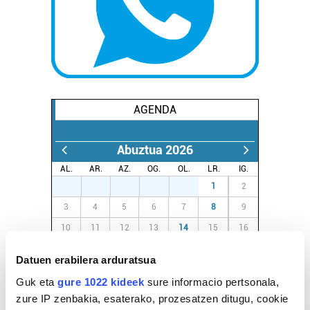
AGENDA
Abuztua 2026
AL.
AR.
AZ.
OG.
OL.
LR.
IG.
27
28
29
30
31
1
2
3
4
5
6
7
8
9
10
11
12
13
14
15
16
17
18
19
20
21
22
23
Datuen erabilera arduratsua
24
25
26
27
28
29
30
Guk eta
gure 1022 kideek
sure informacio pertsonala,
31
1
2
3
4
5
6
zure IP zenbakia, esaterako, prozesatzen ditugu, cookie