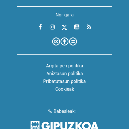
Nor gara
Argitalpen politika
Aniztasun politika
Pribatutasun politika
Cookieak
Babesleak: