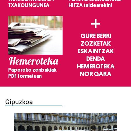
TXAKOLINGUNEA
HITZA taldearekin!
+
GURE BERRI
ZOZKETAK
ESKAINTZAK
Hemeroteka
DENDA
HEMEROTEKA
Papereko zenbakiak
NOR GARA
PDF formatuan
Gipuzkoa