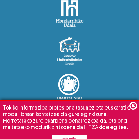
Tokiko informazioa profesionaltasunez eta euskaratik,
modu librean kontatzea da gure eginkizuna.
Horretarako zure ekarpena beharrezkoa da, eta ongi
maitatzeko modurik zintzoena da HITZAkide egitea.