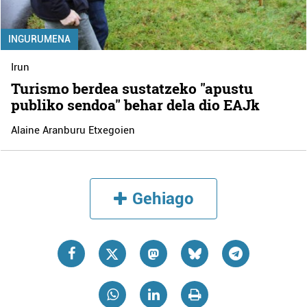
INGURUMENA
Irun
Turismo berdea sustatzeko "apustu
publiko sendoa" behar dela dio EAJk
Alaine Aranburu Etxegoien
Gehiago