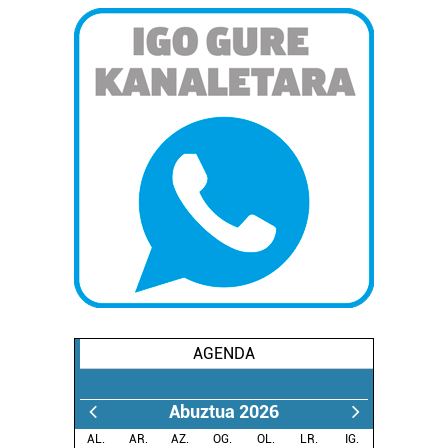
AGENDA
Abuztua 2026
AL.
AR.
AZ.
OG.
OL.
LR.
IG.