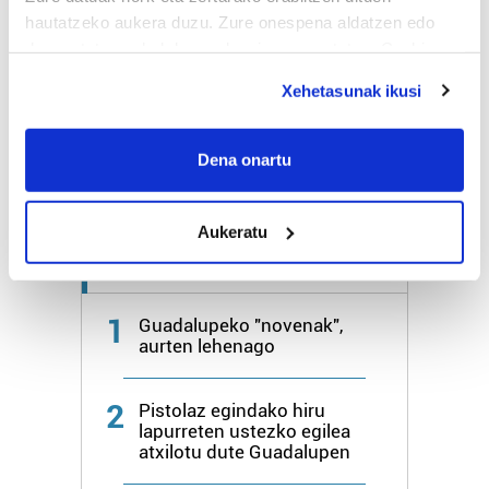
hautatzeko aukera duzu. Zure onespena aldatzen edo
deuseztatzen ahal duzu edozein momentutan, Cookie
Bihar
24º
16º
deklaraziotik edo Privacy triggerean klikatuz.
Xehetasunak ikusi
Larunbata
26º
18º
If you allow, we would also like to:
Collect information about your geographical
Dena onartu
Gehiago:
Hondarribia
location which can be accurate to within several
meters
Aukeratu
Identify your device by actively scanning it for
specific characteristics (fingerprinting)
Azken 7 egunetako irakurrienak
Find out more about how your personal data is processed
and set your preferences in the
details section
.
1
Guadalupeko "novenak",
aurten lehenago
Guk eta gure bazkideek zure datu pertsonalak
prozesatzen ditugu, zure IP zenbakia, besteak beste,
2
Pistolaz egindako hiru
teknologia erabiliz, cookieak adibidez, iragarki eta eduki
lapurreten ustezko egilea
pertsonalizatuak eskaintzeko, iragarkiak eta edukia
atxilotu dute Guadalupen
neurtzeko, jendeari buruzko informazioa biltzeko eta