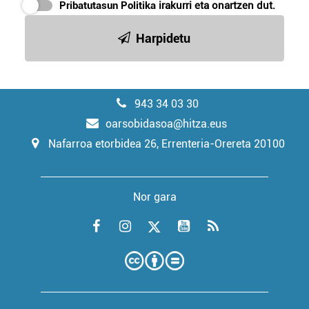
Pribatutasun Politika
irakurri eta onartzen dut.
Harpidetu
943 34 03 30
oarsobidasoa@hitza.eus
Nafarroa etorbidea 26, Errenteria-Orereta 20100
Nor gara