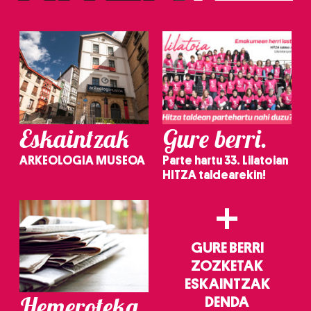
irakurri
Eskaintzak
Gure berri.
ARKEOLOGIA MUSEOA
Parte hartu 33. Lilatoian
HITZA taldearekin!
+
GURE BERRI
ZOZKETAK
ESKAINTZAK
Hemeroteka
DENDA