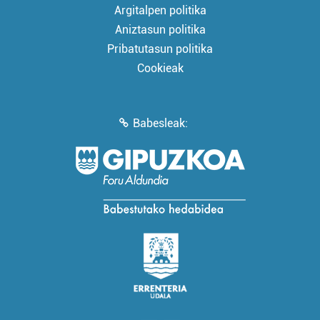
Argitalpen politika
Aniztasun politika
Pribatutasun politika
Cookieak
Babesleak: