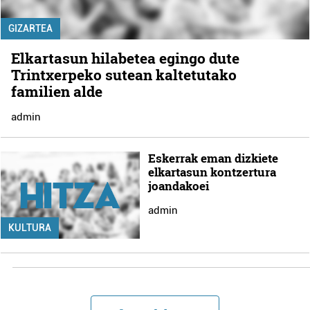
GIZARTEA
Elkartasun hilabetea egingo dute
Trintxerpeko sutean kaltetutako
familien alde
admin
Eskerrak eman dizkiete
elkartasun kontzertura
joandakoei
admin
KULTURA