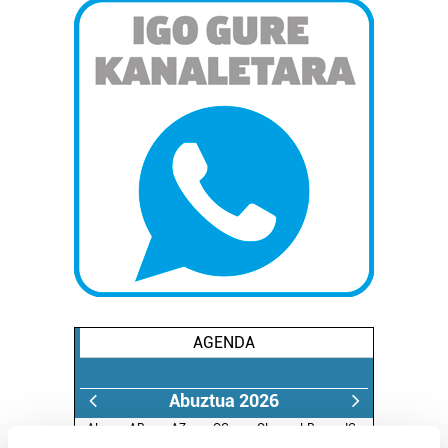
AGENDA
Abuztua 2026
AL.
AR.
AZ.
OG.
OL.
LR.
IG.