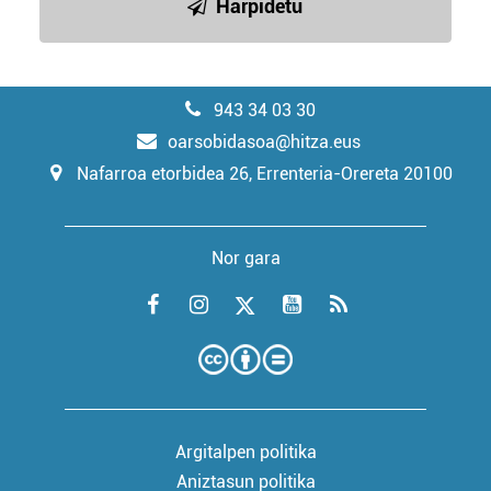
Harpidetu
943 34 03 30
oarsobidasoa@hitza.eus
Nafarroa etorbidea 26, Errenteria-Orereta 20100
Nor gara
Argitalpen politika
Aniztasun politika