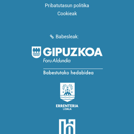
Pribatutasun politika
Cookieak
Babesleak: