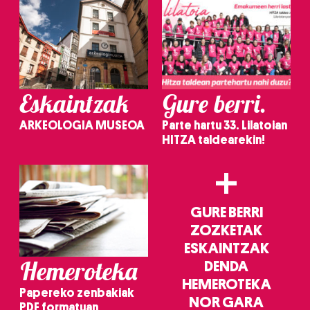
Eskaintzak
Gure berri.
ARKEOLOGIA MUSEOA
Parte hartu 33. Lilatoian
HITZA taldearekin!
+
GURE BERRI
ZOZKETAK
ESKAINTZAK
Hemeroteka
DENDA
HEMEROTEKA
Papereko zenbakiak
NOR GARA
PDF formatuan