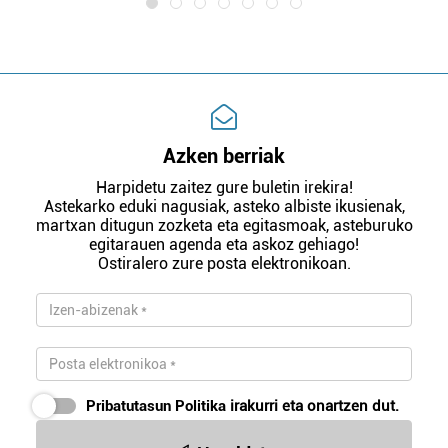
Azken berriak
Harpidetu zaitez gure buletin irekira!
Astekarko eduki nagusiak, asteko albiste ikusienak,
martxan ditugun zozketa eta egitasmoak, asteburuko
egitarauen agenda eta askoz gehiago!
Ostiralero zure posta elektronikoan.
Pribatutasun Politika
irakurri eta onartzen dut.