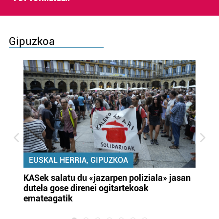
Gipuzkoa
EUSKAL HERRIA, GIPUZKOA
KASek salatu du «jazarpen poliziala» jasan
Pa
dutela gose direnei ogitartekoak
da
emateagatik
«s