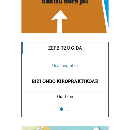
ZERBITZU GIDA
Osasungintza
NUAK
BIZI ONDO KIROPRAKTIKOAK
NEU
Oiartzun