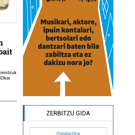
n
bait
zeintzuk
Elkar
ZERBITZU GIDA
Ostalaritza
Artisautza