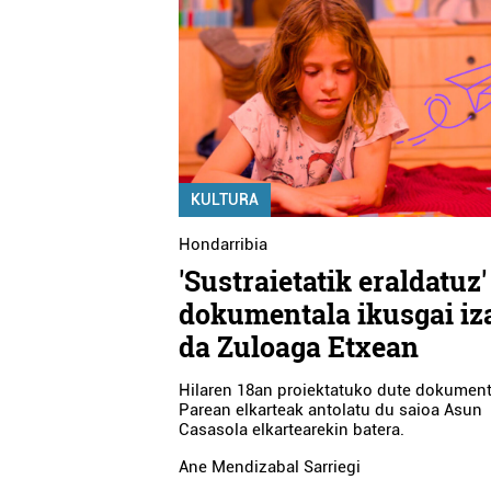
KULTURA
Hondarribia
'Sustraietatik eraldatuz'
dokumentala ikusgai iz
da Zuloaga Etxean
Hilaren 18an proiektatuko dute dokument
Parean elkarteak antolatu du saioa Asun
Casasola elkartearekin batera.
Ane Mendizabal Sarriegi