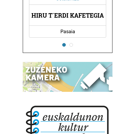
T´ERDI KAFETEGIA
ALBERDI MAKILA
Pasaia
Irun