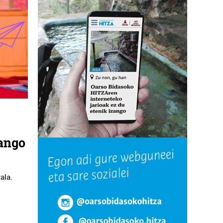
ango
ala.