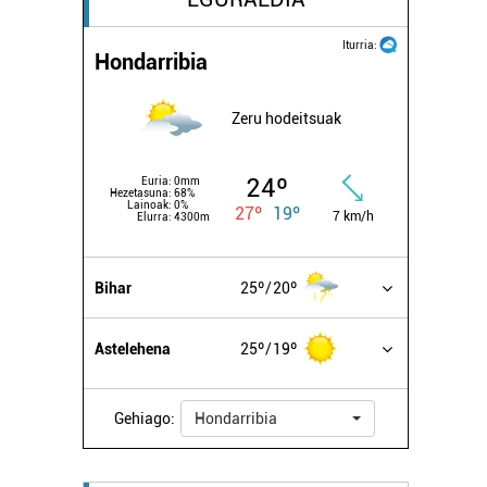
Iturria:
Hondarribia
Zeru hodeitsuak
24º
Euria:
0mm
Hezetasuna:
68%
Lainoak:
0%
27º
19º
7 km/h
Elurra:
4300m
Bihar
25º
20º
Astelehena
25º
19º
Gehiago:
Hondarribia