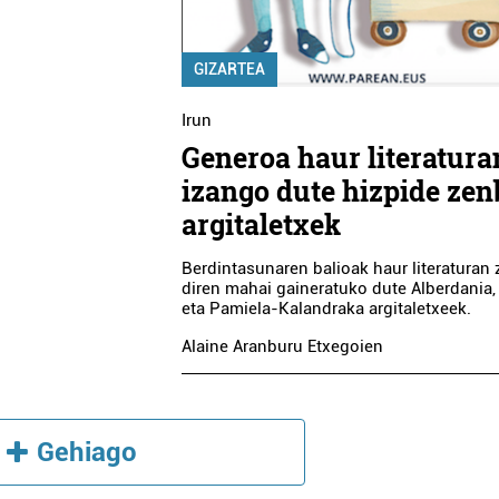
GIZARTEA
Irun
Generoa haur literatura
izango dute hizpide zen
argitaletxek
Berdintasunaren balioak haur literaturan 
diren mahai gaineratuko dute Alberdania, 
eta Pamiela-Kalandraka argitaletxeek.
Alaine Aranburu Etxegoien
Gehiago
Artisautza