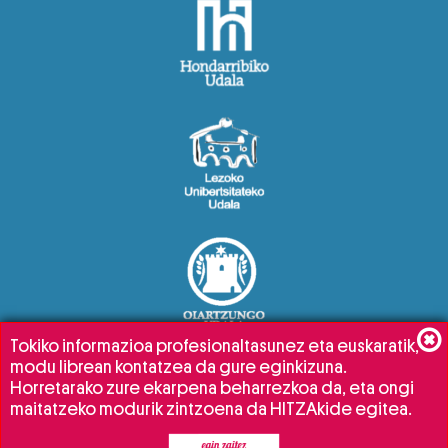
Tokiko informazioa profesionaltasunez eta euskaratik,
modu librean kontatzea da gure eginkizuna.
Horretarako zure ekarpena beharrezkoa da, eta ongi
maitatzeko modurik zintzoena da HITZAkide egitea.