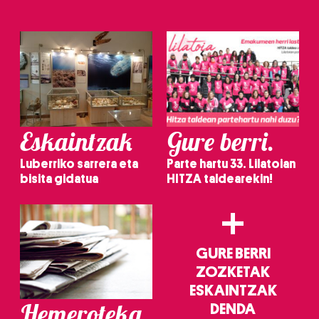
irakurri
Eskaintzak
Gure berri.
Luberriko sarrera eta
Parte hartu 33. Lilatoian
bisita gidatua
HITZA taldearekin!
+
GURE BERRI
ZOZKETAK
ESKAINTZAK
Hemeroteka
DENDA