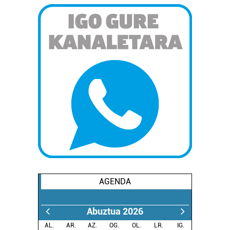
AGENDA
Abuztua 2026
AL.
AR.
AZ.
OG.
OL.
LR.
IG.