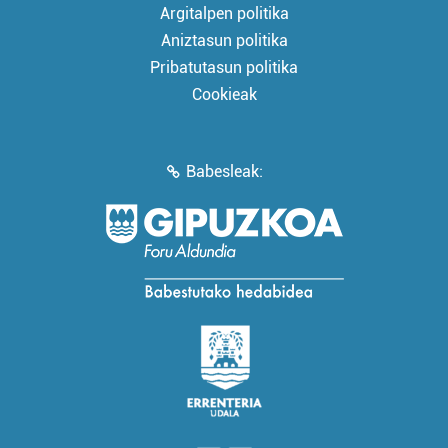
Argitalpen politika
Aniztasun politika
Pribatutasun politika
Cookieak
Babesleak: