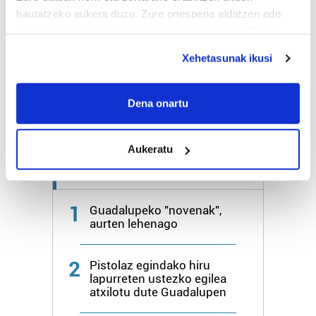
hautatzeko aukera duzu. Zure onespena aldatzen edo
deuseztatzen ahal duzu edozein momentutan, Cookie
Bihar
28º
18º
deklaraziotik edo Privacy triggerean klikatuz.
Xehetasunak ikusi
Igandea
26º
20º
If you allow, we would also like to:
Collect information about your geographical
Dena onartu
Gehiago:
Irun
location which can be accurate to within several
meters
Aukeratu
Identify your device by actively scanning it for
specific characteristics (fingerprinting)
Azken 7 egunetako irakurrienak
Find out more about how your personal data is processed
and set your preferences in the
details section
.
1
Guadalupeko "novenak",
aurten lehenago
Guk eta gure bazkideek zure datu pertsonalak
prozesatzen ditugu, zure IP zenbakia, besteak beste,
2
Pistolaz egindako hiru
teknologia erabiliz, cookieak adibidez, iragarki eta eduki
lapurreten ustezko egilea
pertsonalizatuak eskaintzeko, iragarkiak eta edukia
atxilotu dute Guadalupen
neurtzeko, jendeari buruzko informazioa biltzeko eta