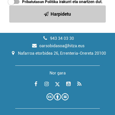
Pribatutasun Politika
irakurri eta onartzen dut.
Harpidetu
943 34 03 30
oarsobidasoa@hitza.eus
Nafarroa etorbidea 26, Errenteria-Orereta 20100
Nor gara