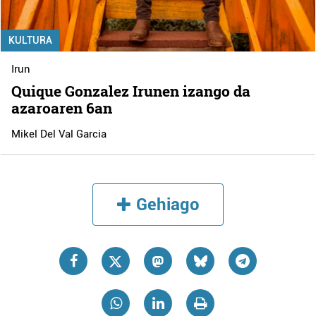
KULTURA
Irun
Quique Gonzalez Irunen izango da
azaroaren 6an
Mikel Del Val Garcia
Gehiago