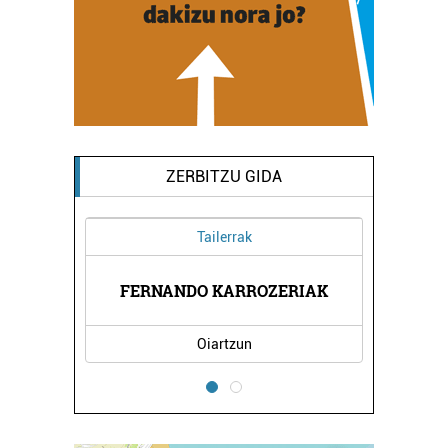
ZERBITZU GIDA
Tailerrak
A
FERNANDO KARROZERIAK
Oiartzun