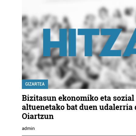
GIZARTEA
Bizitasun ekonomiko eta sozial
altuenetako bat duen udalerria 
Oiartzun
admin