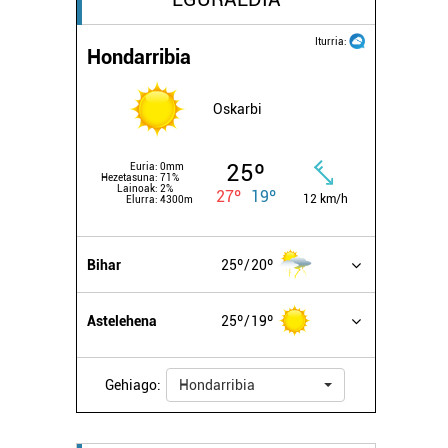
Iturria:
Hondarribia
Oskarbi
25º
Euria:
0mm
Hezetasuna:
71%
Lainoak:
2%
27º
19º
12 km/h
Elurra:
4300m
Bihar
25º
20º
Astelehena
25º
19º
Gehiago:
Hondarribia