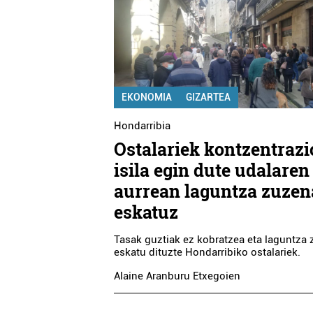
EKONOMIA
GIZARTEA
Hondarribia
Ostalariek kontzentrazi
isila egin dute udalaren
aurrean laguntza zuze
eskatuz
Tasak guztiak ez kobratzea eta laguntza
eskatu dituzte Hondarribiko ostalariek.
Alaine Aranburu Etxegoien