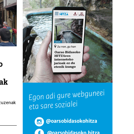
o
nak
 zuzenak