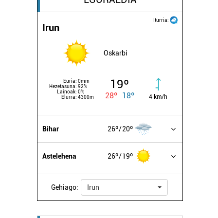
Iturria:
Irun
Oskarbi
19º
Euria:
0mm
Hezetasuna:
92%
Lainoak:
0%
28º
18º
4 km/h
Elurra:
4300m
Bihar
26º
20º
Astelehena
26º
19º
Gehiago:
Irun