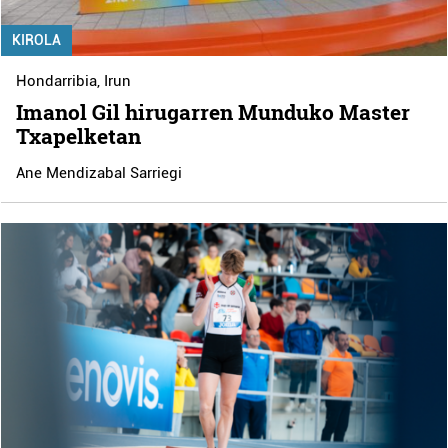
KIROLA
Hondarribia
,
Irun
Imanol Gil hirugarren Munduko Master
Txapelketan
Ane Mendizabal Sarriegi