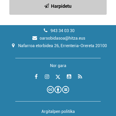
Harpidetu
943 34 03 30
oarsobidasoa@hitza.eus
Nafarroa etorbidea 26, Errenteria-Orereta 20100
Nor gara
Argitalpen politika