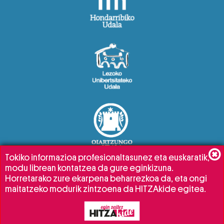
Tokiko informazioa profesionaltasunez eta euskaratik,
modu librean kontatzea da gure eginkizuna.
Horretarako zure ekarpena beharrezkoa da, eta ongi
maitatzeko modurik zintzoena da HITZAkide egitea.