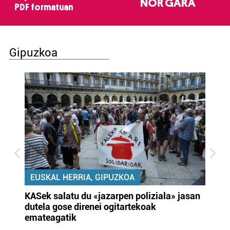
NOR GARA
PDF formatuan
Gipuzkoa
EUSKAL HERRIA, GIPUZKOA
KASek salatu du «jazarpen poliziala» jasan
Pa
dutela gose direnei ogitartekoak
da
emateagatik
«s