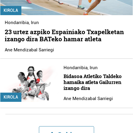
KIROLA
Hondarribia
,
Irun
23 urtez azpiko Espainiako Txapelketan
izango dira BATeko hamar atleta
Ane Mendizabal Sarriegi
Hondarribia
,
Irun
Bidasoa Atletiko Taldeko
hamaika atleta Gailurren
izango dira
KIROLA
Ane Mendizabal Sarriegi