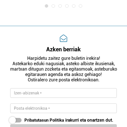
Azken berriak
Harpidetu zaitez gure buletin irekira!
Astekarko eduki nagusiak, asteko albiste ikusienak,
martxan ditugun zozketa eta egitasmoak, asteburuko
egitarauen agenda eta askoz gehiago!
Ostiralero zure posta elektronikoan.
Pribatutasun Politika
irakurri eta onartzen dut.