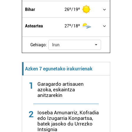
buruzko informazio gehiago eta ezarri zure lehentasunak
Bihar
26º
19º
datuen atalean. Edozein unetan alda edo ken dezakezu
zure baimena Cookieen adierazpenean.
Asteartea
27º
18º
Webgune honek cookie propioak eta hirugarrenen cookie-
fitxategiak erabiltzen ditu. Zure esperientzia eta
Gehiago:
Irun
zerbitzuak hobetzeko asmoz, cookie teknologiaz
baliatzen gara. Ohar hau onartuz gero, teknologia hori
erabiltzeko baimen esplizitua ematen diguzu.
Gehiago
irakurri
Azken 7 egunetako irakurrienak
1
Garagardo artisauen
azoka, eskaintza
anitzarekin
2
Ioseba Amunarriz, Kofradia
edo Izugarria Konpartsa,
batek jasoko du Urrezko
Intsignia