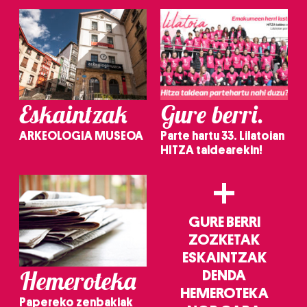
Eskaintzak
Gure berri.
ARKEOLOGIA MUSEOA
Parte hartu 33. Lilatoian
HITZA taldearekin!
+
GURE BERRI
ZOZKETAK
ESKAINTZAK
Hemeroteka
DENDA
HEMEROTEKA
Papereko zenbakiak