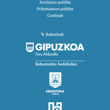
Aniztasun politika
Pribatutasun politika
Cookieak
Babesleak: