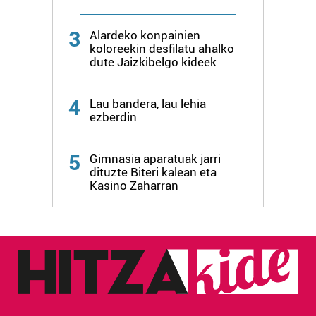
3
Alardeko konpainien
koloreekin desfilatu ahalko
dute Jaizkibelgo kideek
4
Lau bandera, lau lehia
ezberdin
5
Gimnasia aparatuak jarri
dituzte Biteri kalean eta
Kasino Zaharran