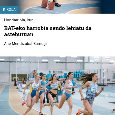
KIROLA
Hondarribia
,
Irun
BAT-eko harrobia sendo lehiatu da
asteburuan
Ane Mendizabal Sarriegi