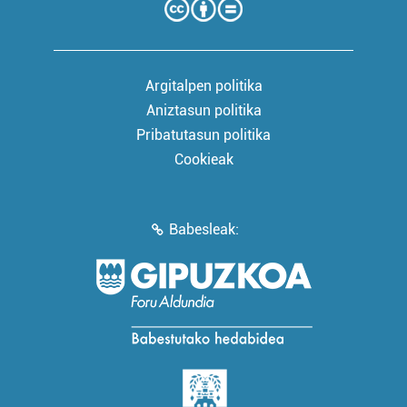
Argitalpen politika
Aniztasun politika
Pribatutasun politika
Cookieak
Babesleak: