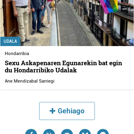
UDALA
Hondarribia
Sexu Askapenaren Egunarekin bat egin
du Hondarribiko Udalak
Ane Mendizabal Sarriegi
Gehiago