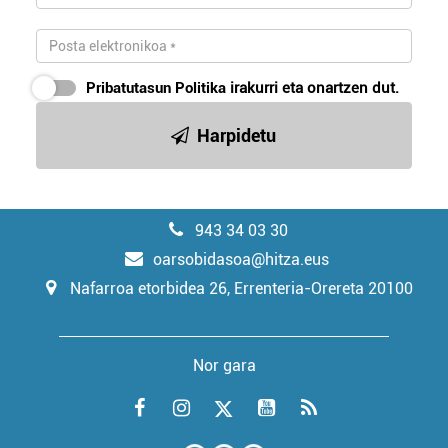
Pribatutasun Politika
irakurri eta onartzen dut.
Harpidetu
943 34 03 30
oarsobidasoa@hitza.eus
Nafarroa etorbidea 26, Errenteria-Orereta 20100
Nor gara