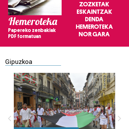
ZOZKETAK
ESKAINTZAK
Hemeroteka
DENDA
HEMEROTEKA
Papereko zenbakiak
NOR GARA
PDF formatuan
Gipuzkoa