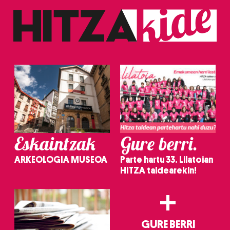
baliatzen gara. Ohar hau onartuz gero, teknologia hori
erabiltzeko baimen esplizitua ematen diguzu.
Gehiago
irakurri
Eskaintzak
Gure berri.
ARKEOLOGIA MUSEOA
Parte hartu 33. Lilatoian
HITZA taldearekin!
+
GURE BERRI