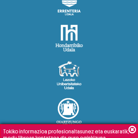
Tokiko informazioa profesionaltasunez eta euskaratik,
modu librean kontatzea da gure eginkizuna.