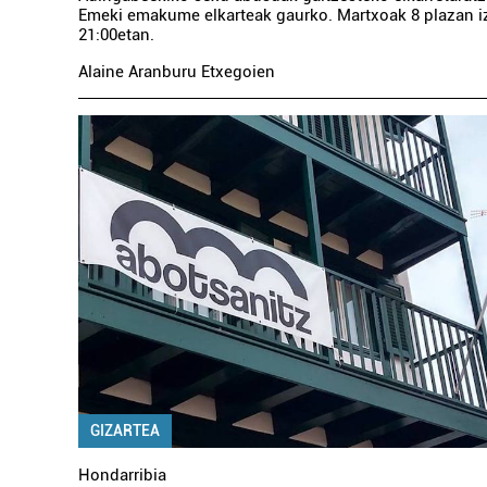
Emeki emakume elkarteak gaurko. Martxoak 8 plazan i
21:00etan.
Alaine Aranburu Etxegoien
GIZARTEA
Hondarribia