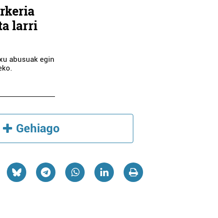
rkeria
a larri
exu abusuak egin
eko.
Higiezin agentziak
Aholkularitza
UAYEN HIGIEZINEN
JASO FINKEN
AGENTZIA
ADMINISTRAZIO
Gehiago
Hondarribia
Errenteria-Orereta