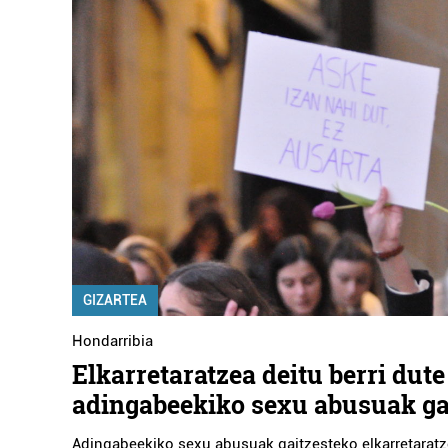
GIZARTEA
Hondarribia
Elkarretaratzea deitu berri dute
adingabeekiko sexu abusuak ga
Adingabeekiko sexu abusuak gaitzesteko elkarretaratz