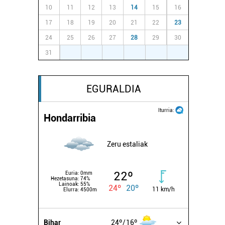
10
11
12
13
14
15
16
17
18
19
20
21
22
23
24
25
26
27
28
29
30
31
1
2
3
4
5
6
EGURALDIA
Iturria:
Hondarribia
Zeru estaliak
22º
Euria:
0mm
Hezetasuna:
74%
Lainoak:
55%
24º
20º
11 km/h
Elurra:
4500m
Bihar
24º
16º