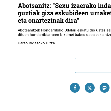
Abotsanitz: "Sexu izaerako inda
guztiak giza eskubideen urraket
eta onartezinak dira"
Abotsanitzek Hondarribiko Udalari eskatu dio ustez s
dituen hondarribiarraren biktimei babes osoa eskaintz
Aholkularitza
Oarso Bidasoko Hitza
JASO FINKEN
ELD
ADMINISTRAZIOAK
Errenteria-Orereta