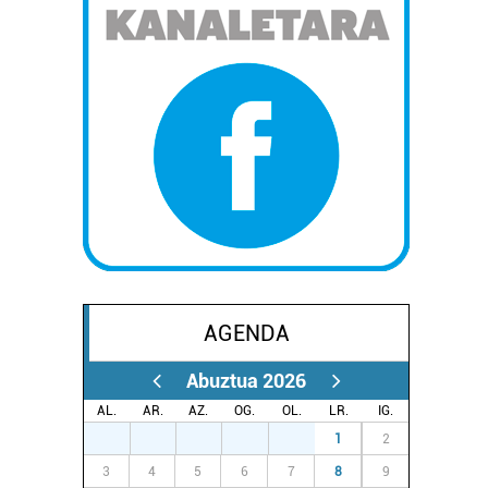
AGENDA
Abuztua 2026
AL.
AR.
AZ.
OG.
OL.
LR.
IG.
27
28
29
30
31
1
2
3
4
5
6
7
8
9