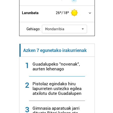
Larunbata
26º
18º
Gehiago:
Hondarribia
Azken 7 egunetako irakurrienak
1
Guadalupeko "novenak",
aurten lehenago
2
Pistolaz egindako hiru
lapurreten ustezko egilea
atxilotu dute Guadalupen
3
Gimnasia aparatuak jarri