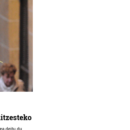
itzesteko
ea deitu du