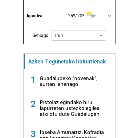
Igandea
26º
20º
Gehiago:
Irun
Azken 7 egunetako irakurrienak
1
Guadalupeko "novenak",
aurten lehenago
2
Pistolaz egindako hiru
lapurreten ustezko egilea
atxilotu dute Guadalupen
3
Ioseba Amunarriz, Kofradia