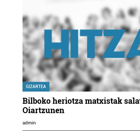
GIZARTEA
Bilboko heriotza matxistak sala
Oiartzunen
admin