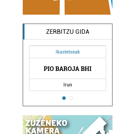
ZERBITZU GIDA
Ikastetxeak
PIO BAROJA BHI
Irun