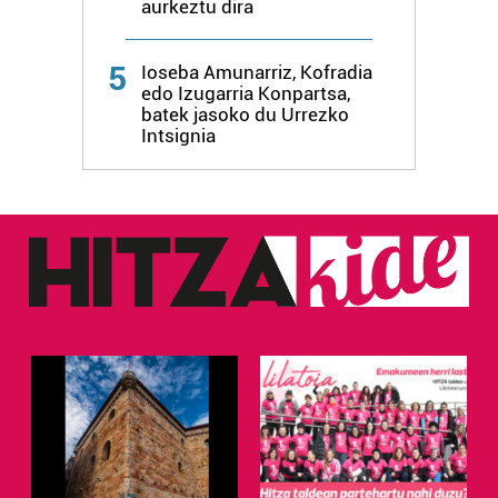
aurkeztu dira
5
Ioseba Amunarriz, Kofradia
edo Izugarria Konpartsa,
batek jasoko du Urrezko
Intsignia