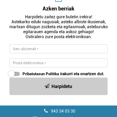
Azken berriak
Harpidetu zaitez gure buletin irekira!
Astekarko eduki nagusiak, asteko albiste ikusienak,
martxan ditugun zozketa eta egitasmoak, asteburuko
egitarauen agenda eta askoz gehiago!
Ostiralero zure posta elektronikoan.
Pribatutasun Politika
irakurri eta onartzen dut.
Harpidetu
943 34 03 30