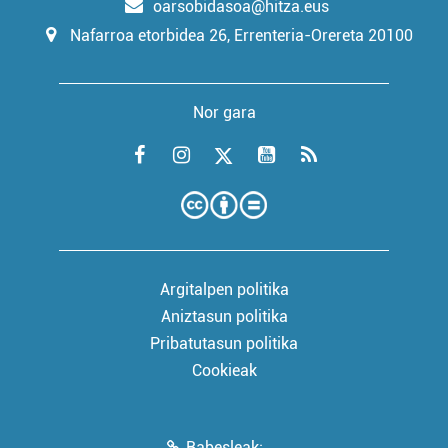
oarsobidasoa@hitza.eus
Nafarroa etorbidea 26, Errenteria-Orereta 20100
Nor gara
Argitalpen politika
Aniztasun politika
Pribatutasun politika
Cookieak
Babesleak: