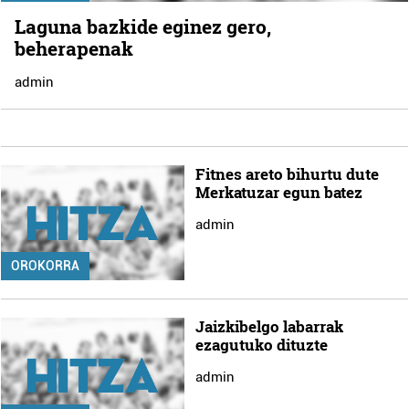
Laguna bazkide eginez gero,
beherapenak
admin
Fitnes areto bihurtu dute
Merkatuzar egun batez
admin
OROKORRA
Jaizkibelgo labarrak
ezagutuko dituzte
admin