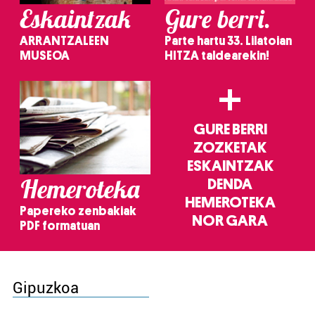
Eskaintzak
Gure berri.
ARRANTZALEEN
Parte hartu 33. Lilatoian
MUSEOA
HITZA taldearekin!
+
GURE BERRI
ZOZKETAK
ESKAINTZAK
Hemeroteka
DENDA
HEMEROTEKA
Papereko zenbakiak
NOR GARA
PDF formatuan
Gipuzkoa