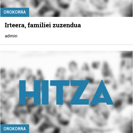
OROKORRA
Irteera, familiei zuzendua
admin
OROKORRA