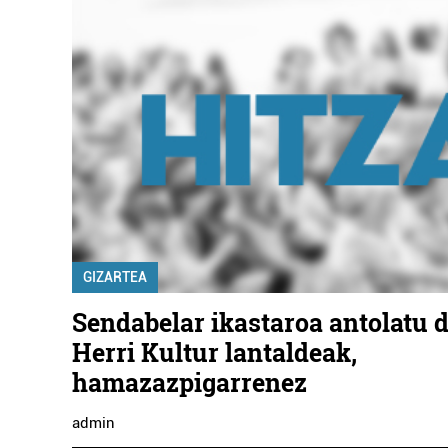
GIZARTEA
Sendabelar ikastaroa antolatu 
Herri Kultur lantaldeak,
hamazazpigarrenez
admin