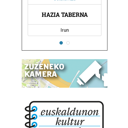
BERNA
ETXEBARRU DENDA
Errenteria-Orereta