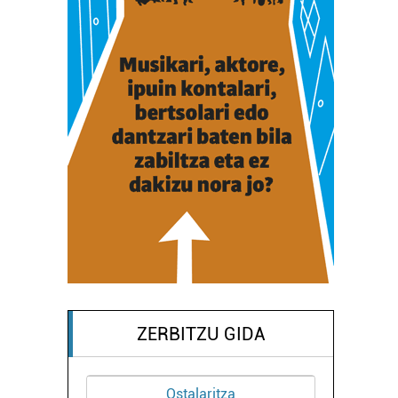
ZERBITZU GIDA
za
Barne diseinua