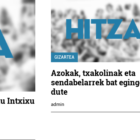
GIZARTEA
Azokak, txakolinak eta
sendabelarrek bat eging
dute
du Intxixu
admin