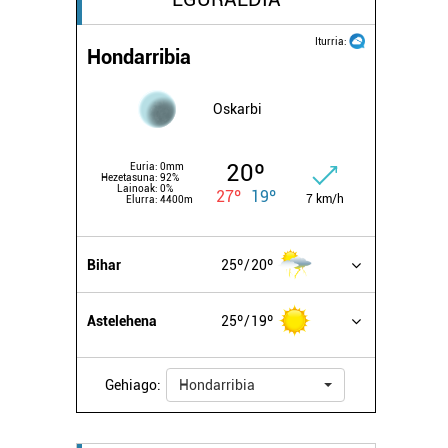
Iturria:
Hondarribia
Oskarbi
20º
Euria:
0mm
Hezetasuna:
92%
Lainoak:
0%
27º
19º
7 km/h
Elurra:
4400m
Bihar
25º
20º
Astelehena
25º
19º
Gehiago:
Hondarribia