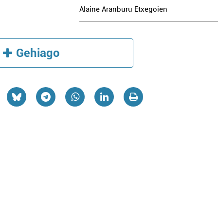
Alaine Aranburu Etxegoien
Gehiago