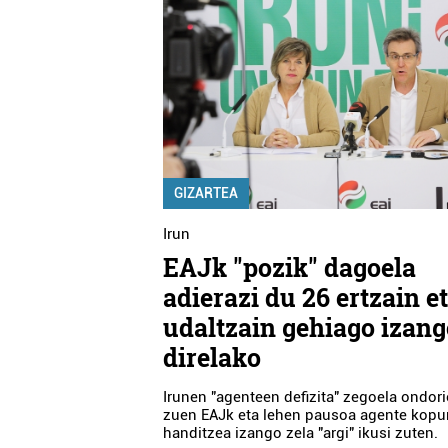
GIZARTEA
Irun
EAJk "pozik" dagoela
adierazi du 26 ertzain e
udaltzain gehiago izang
direlako
Irunen "agenteen defizita" zegoela ondor
zuen EAJk eta lehen pausoa agente kopu
handitzea izango zela "argi" ikusi zuten.