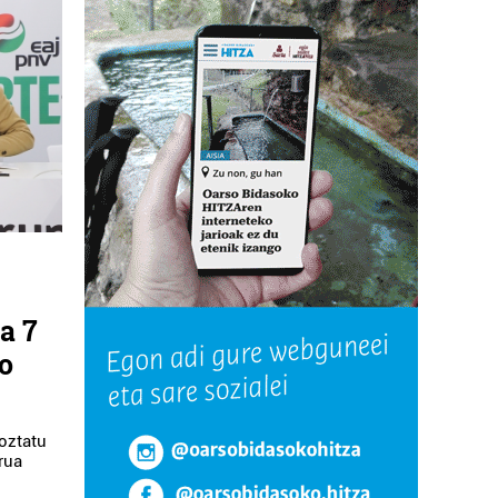
ta 7
o
ioztatu
rua