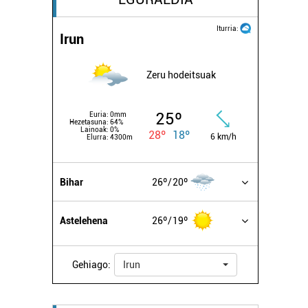
Iturria:
Irun
Zeru hodeitsuak
25º
Euria:
0mm
Hezetasuna:
64%
Lainoak:
0%
28º
18º
6 km/h
Elurra:
4300m
Bihar
26º
20º
Astelehena
26º
19º
Gehiago:
Irun