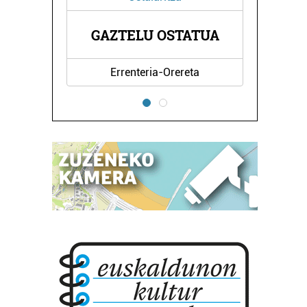
GAZTELU OSTATUA
HONDAR JATET
Errenteria-Orereta
Hondarribia