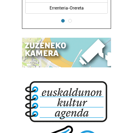
Errenteria-Orereta