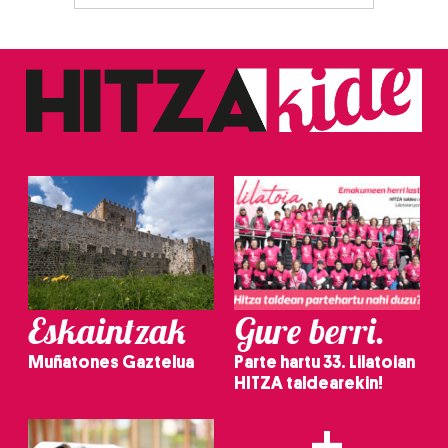
zerbitzuak hobetzeko asmoz, cookie teknologiaz
baliatzen gara. Ohar hau onartuz gero, teknologia hori
erabiltzeko baimen esplizitua ematen diguzu.
Gehiago
irakurri
Eskaintzak
Gure berri.
Muñatones Gaztelua
Parte hartu 33. Lilatoian
HITZA taldearekin!
+