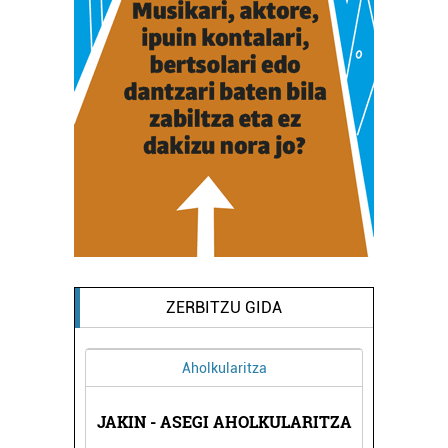
ZERBITZU GIDA
Aholkularitza
K
JAKIN - ASEGI AHOLKULARITZA