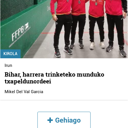
KIROLA
Irun
Bihar, harrera trinketeko munduko
txapeldunordeei
Mikel Del Val Garcia
Gehiago