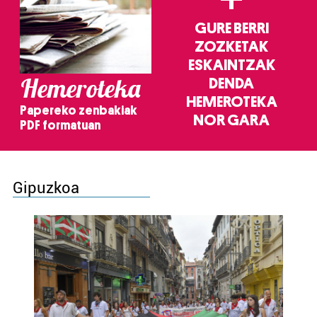
GURE BERRI
ZOZKETAK
ESKAINTZAK
Hemeroteka
DENDA
HEMEROTEKA
Papereko zenbakiak
NOR GARA
PDF formatuan
Gipuzkoa