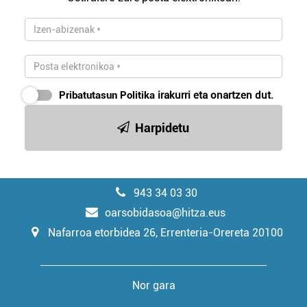
Pribatutasun Politika
irakurri eta onartzen dut.
Harpidetu
943 34 03 30
oarsobidasoa@hitza.eus
Nafarroa etorbidea 26, Errenteria-Orereta 20100
Nor gara