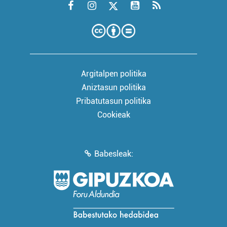
Argitalpen politika
Aniztasun politika
Pribatutasun politika
Cookieak
Babesleak: