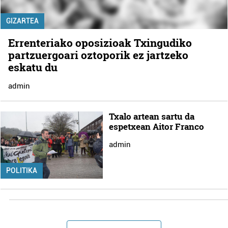
GIZARTEA
Errenteriako oposizioak Txingudiko
partzuergoari oztoporik ez jartzeko
eskatu du
admin
Txalo artean sartu da
espetxean Aitor Franco
admin
POLITIKA