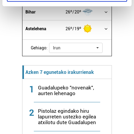
specific characteristics (fingerprinting)
Find out more about how your personal data is processed
Bihar
26º
20º
and set your preferences in the
details section
.
Astelehena
26º
19º
Guk eta gure bazkideek zure datu pertsonalak
prozesatzen ditugu, zure IP zenbakia, besteak beste,
teknologia erabiliz, cookieak adibidez, iragarki eta eduki
Gehiago:
Irun
pertsonalizatuak eskaintzeko, iragarkiak eta edukia
neurtzeko, jendeari buruzko informazioa biltzeko eta
produktuak garatzeko. Zure datuak nork eta zertarako
Azken 7 egunetako irakurrienak
erabiltzen dituen hauta dezakezu.
1
Guadalupeko "novenak",
Bazkide batzuek ez dizute baimenik eskatzen, eta beren
aurten lehenago
interes komertzial legitimoetan babesten dira. Ikusi gure
bazkideen zerrenda, beren ustez zein helburutarako
duten interes legitimoa eta horren aurka nola egin
2
Pistolaz egindako hiru
lapurreten ustezko egilea
dezakezun ikusteko.
atxilotu dute Guadalupen
Lortu zure datu pertsonalak prozesatzeko moduari