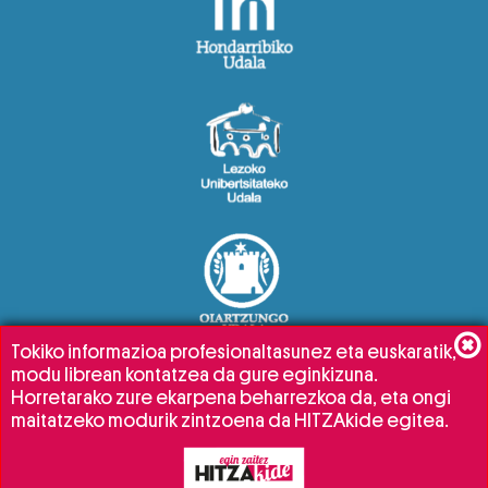
Tokiko informazioa profesionaltasunez eta euskaratik,
modu librean kontatzea da gure eginkizuna.
Horretarako zure ekarpena beharrezkoa da, eta ongi
maitatzeko modurik zintzoena da HITZAkide egitea.