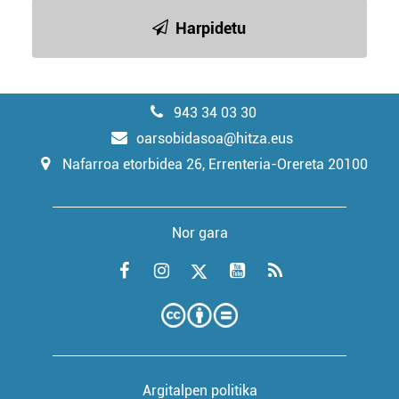
Harpidetu
943 34 03 30
oarsobidasoa@hitza.eus
Nafarroa etorbidea 26, Errenteria-Orereta 20100
Nor gara
Argitalpen politika