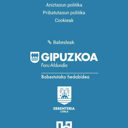
Aniztasun politika
Pribatutasun politika
Cookieak
Babesleak: