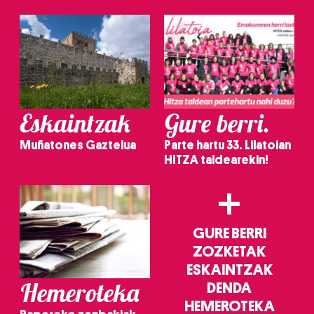
Eskaintzak
Gure berri.
Muñatones Gaztelua
Parte hartu 33. Lilatoian
HITZA taldearekin!
+
GURE BERRI
ZOZKETAK
ESKAINTZAK
Hemeroteka
DENDA
HEMEROTEKA