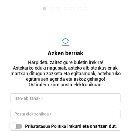
Azken berriak
Harpidetu zaitez gure buletin irekira!
Astekarko eduki nagusiak, asteko albiste ikusienak,
martxan ditugun zozketa eta egitasmoak, asteburuko
egitarauen agenda eta askoz gehiago!
Ostiralero zure posta elektronikoan.
Pribatutasun Politika
irakurri eta onartzen dut.