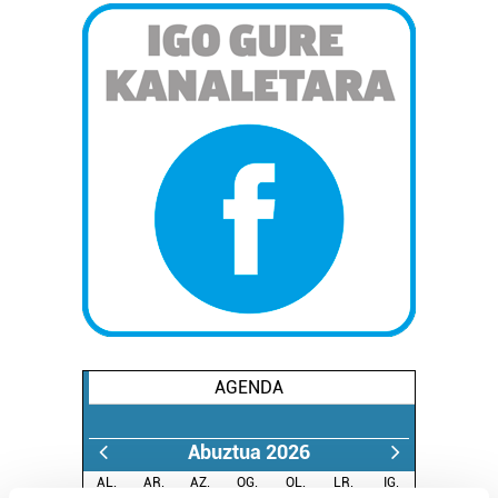
AGENDA
Abuztua 2026
AL.
AR.
AZ.
OG.
OL.
LR.
IG.