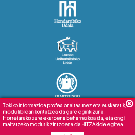
Tokiko informazioa profesionaltasunez eta euskaratik,
modu librean kontatzea da gure eginkizuna.
Horretarako zure ekarpena beharrezkoa da, eta ongi
maitatzeko modurik zintzoena da HITZAkide egitea.