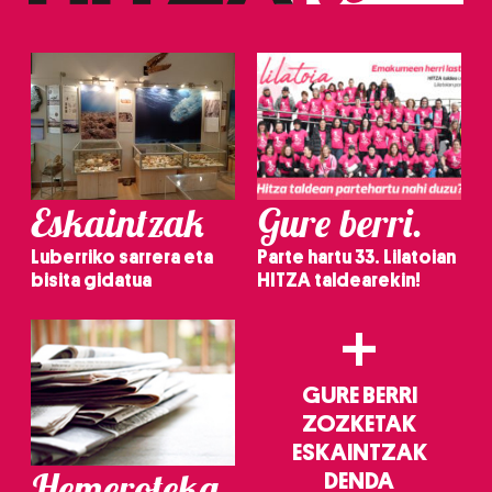
Eskaintzak
Gure berri.
Luberriko sarrera eta
Parte hartu 33. Lilatoian
bisita gidatua
HITZA taldearekin!
+
GURE BERRI
ZOZKETAK
ESKAINTZAK
Hemeroteka
DENDA