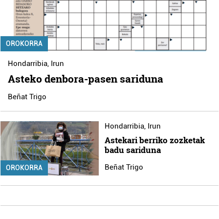
OROKORRA
Hondarribia
,
Irun
Asteko denbora-pasen sariduna
Beñat Trigo
Hondarribia
,
Irun
Astekari berriko zozketak
badu sariduna
Beñat Trigo
OROKORRA