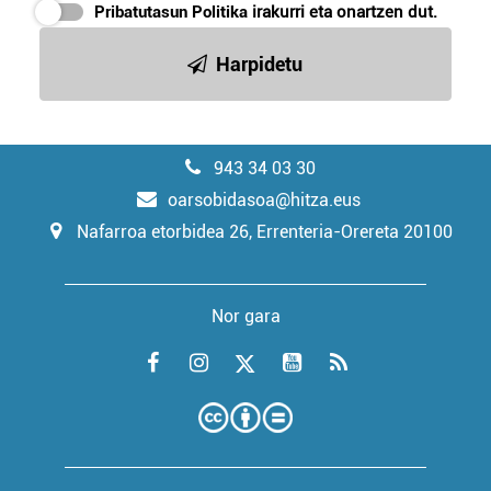
Pribatutasun Politika
irakurri eta onartzen dut.
Harpidetu
943 34 03 30
oarsobidasoa@hitza.eus
Nafarroa etorbidea 26, Errenteria-Orereta 20100
Nor gara