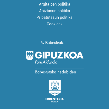
Argitalpen politika
Aniztasun politika
Pribatutasun politika
Cookieak
Babesleak: