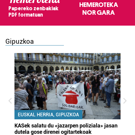
HEMEROTEKA
Papereko zenbakiak
NOR GARA
PDF formatuan
Gipuzkoa
EUSKAL HERRIA, GIPUZKOA
KASek salatu du «jazarpen poliziala» jasan
Pa
dutela gose direnei ogitartekoak
da