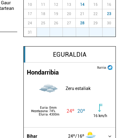
 Gaur
10
11
12
13
14
15
16
tartean
17
18
19
20
21
22
23
24
25
26
27
28
29
30
31
1
2
3
4
5
6
EGURALDIA
Iturria:
Hondarribia
Zeru estaliak
Euria:
0mm
24º
20º
Hezetasuna:
74%
Elurra:
4300m
16 km/h
Bihar
24º
16º