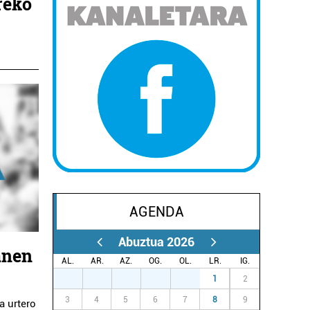
reko
AGENDA
Abuztua 2026
anen
AL.
AR.
AZ.
OG.
OL.
LR.
IG.
27
28
29
30
31
1
2
3
4
5
6
7
8
9
a urtero