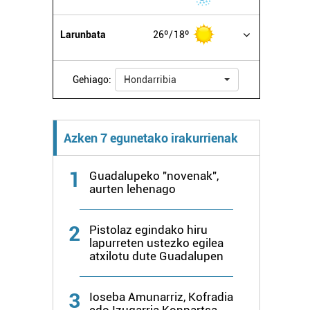
Larunbata
26º
18º
Gehiago:
Hondarribia
Azken 7 egunetako irakurrienak
1
Guadalupeko "novenak",
aurten lehenago
2
Pistolaz egindako hiru
lapurreten ustezko egilea
atxilotu dute Guadalupen
3
Ioseba Amunarriz, Kofradia