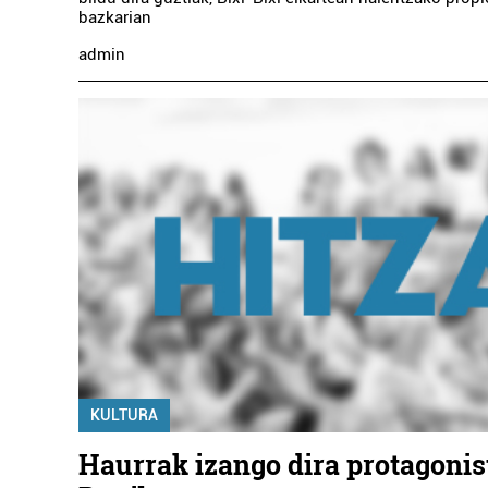
bazkarian
admin
KULTURA
Haurrak izango dira protagonist