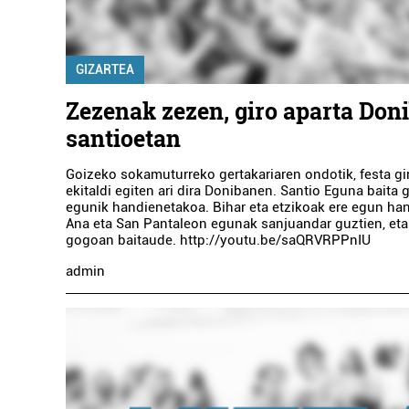
GIZARTEA
Zezenak zezen, giro aparta Don
santioetan
Goizeko sokamuturreko gertakariaren ondotik, festa gi
ekitaldi egiten ari dira Donibanen. Santio Eguna baita g
egunik handienetakoa. Bihar eta etzikoak ere egun han
Ana eta San Pantaleon egunak sanjuandar guztien, eta 
gogoan baitaude. http://youtu.be/saQRVRPPnIU
admin