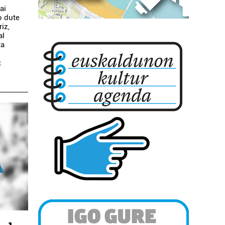
ai
o dute
iz,
al
ta
: