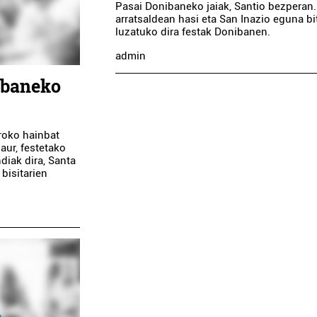
Pasai Donibaneko jaiak, Santio bezperan.
arratsaldean hasi eta San Inazio eguna bi
luzatuko dira festak Donibanen.
admin
ibaneko
roko hainbat
aur, festetako
diak dira, Santa
bisitarien