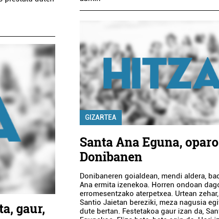
GIZARTEA
Santa Ana Eguna, opar
Donibanen
Donibaneren goialdean, mendi aldera, ba
Ana ermita izenekoa. Horren ondoan dag
erromesentzako aterpetxea. Urtean zehar,
Santio Jaietan bereziki, meza nagusia eg
a, gaur,
dute bertan. Festetakoa gaur izan da, Sa