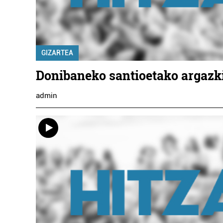
GIZARTEA
Donibaneko santioetako argazk
admin