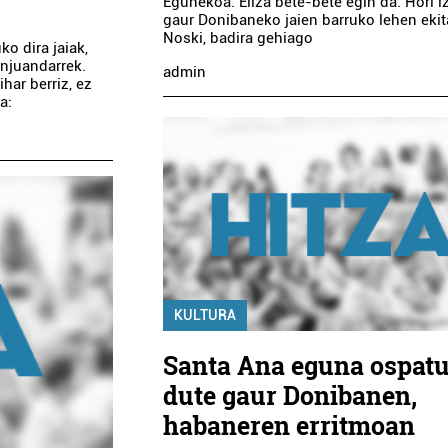
Egunekoa. Eliza bete-bete egin da. Hori i
gaur Donibaneko jaien barruko lehen ekit
Noski, badira gehiago
o dira jaiak,
anjuandarrek.
admin
har berriz, ez
a:
Argitaletxeak
Argazkilaritza
ALBERDANIA
VALENTIN FOTO-B
ARGITALETXEA
Irun
Errenteria-Orereta
KULTURA
Santa Ana eguna ospat
dute gaur Donibanen,
habaneren erritmoan