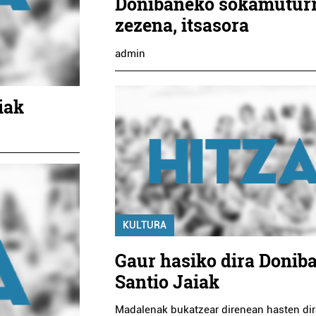
Donibaneko sokamutur
zezena, itsasora
admin
iak
KULTURA
Gaur hasiko dira Donib
Santio Jaiak
Madalenak bukatzear direnean hasten dir