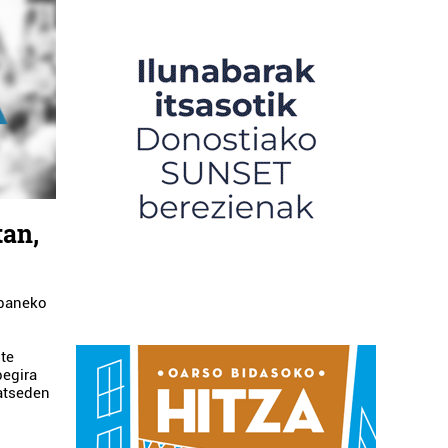
tan,
ibaneko
ute
begira
 atseden