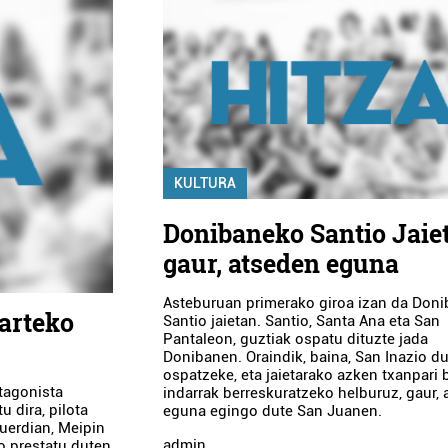
KULTURA
Donibaneko Santio Jaie
gaur, atseden eguna
Asteburuan primerako giroa izan da Don
 arteko
Santio jaietan. Santio, Santa Ana eta San
Pantaleon, guztiak ospatu dituzte jada
Donibanen. Oraindik, baina, San Inazio d
ospatzeke, eta jaietarako azken txanpari 
otagonista
indarrak berreskuratzeko helburuz, gaur,
u dira, pilota
eguna egingo dute San Juanen.
guerdian, Meipin
admin
io prestatu duten