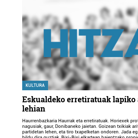
KULTURA
Eskualdeko erretiratuak lapiko
lehian
Haurrenbazkaria Haurrak eta erretiratuak. Horiexek pr
nagusiak, gaur, Donibaneko jaietan. Goizean txikiak arit
partidetan lehen, eta tiro txapelketan ondoren. Jada e
bildu dira guztiak, Bixi-Bixi elkartean haientzako prop