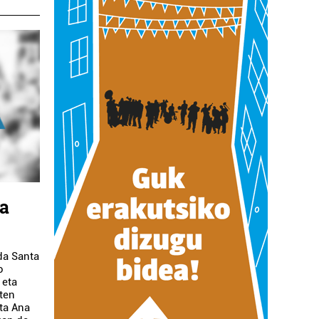
oa
da Santa
o
 eta
iten
nta Ana