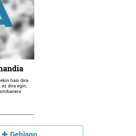
 handia
kin hasi dira
 ez dira egin,
Donibanera
Gehiago