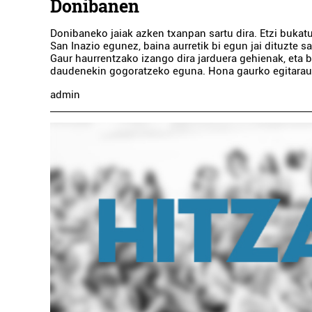
Donibanen
Donibaneko jaiak azken txanpan sartu dira. Etzi bukatuk
San Inazio egunez, baina aurretik bi egun jai dituzte s
Gaur haurrentzako izango dira jarduera gehienak, eta bi
daudenekin gogoratzeko eguna. Hona gaurko egitarau
admin
Argazkilaritza
VALENTIN FOTO-BIDEOA
Errenteria-Orereta