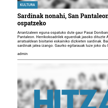
KULTURA
Sardinak nonahi, San Pantaleo
ospatzeko
Arrantzaleen eguna ospatuko dute gaur Pasai Doniban
Pantaleon. Herrikokoadrilek eguerdiak jasoko dituzte A
arratsaldean bisitariei eskainiko dizkieten sardinak. B
sardinak jatea izango. Gaurko egitarauak luze joko du
admin