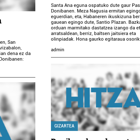
Santa Ana eguna ospatuko dute gaur Pas
Donibanen. Meza Nagusia ermitan eging
eguerdian, eta, Habaneren ikuskizuna berr
n
gauean egingo dute, Santio Plazan. Bazk
orduan marmitako dastatzea izango da e
arratsaldean, berriz, baltsen jaitsiera eta
olinpiadak. Hona gaurko egitaraua osorik
en, San
rizabalon,
admin
aian dena ez da
 Donibanen:
GIZARTEA