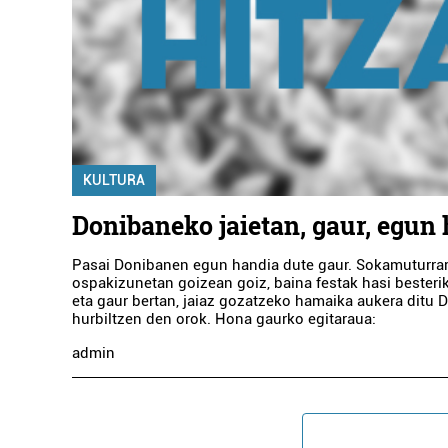
KULTURA
Donibaneko jaietan, gaur, egun
Pasai Donibanen egun handia dute gaur. Sokamuturrare
ospakizunetan goizean goiz, baina festak hasi besterik
eta gaur bertan, jaiaz gozatzeko hamaika aukera ditu 
hurbiltzen den orok. Hona gaurko egitaraua:
admin