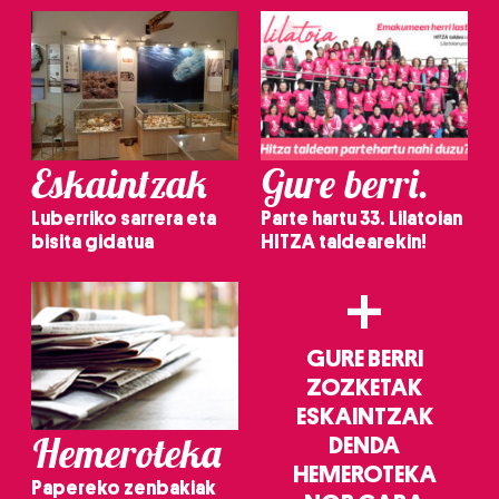
Eskaintzak
Gure berri.
Luberriko sarrera eta
Parte hartu 33. Lilatoian
bisita gidatua
HITZA taldearekin!
+
GURE BERRI
ZOZKETAK
ESKAINTZAK
Hemeroteka
DENDA
HEMEROTEKA
Papereko zenbakiak