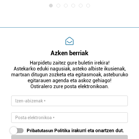
Azken berriak
Harpidetu zaitez gure buletin irekira!
Astekarko eduki nagusiak, asteko albiste ikusienak,
martxan ditugun zozketa eta egitasmoak, asteburuko
egitarauen agenda eta askoz gehiago!
Ostiralero zure posta elektronikoan.
Pribatutasun Politika
irakurri eta onartzen dut.