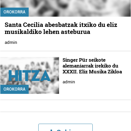
OROKORRA
Santa Cecilia abesbatzak itxiko du eliz
musikaldiko lehen asteburua
admin
Singer Pür seikote
alemaniarrak irekiko du
XXXII. Eliz Musika Zikloa
admin
OROKORRA