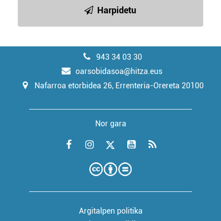
Harpidetu
943 34 03 30
oarsobidasoa@hitza.eus
Nafarroa etorbidea 26, Errenteria-Orereta 20100
Nor gara
Argitalpen politika