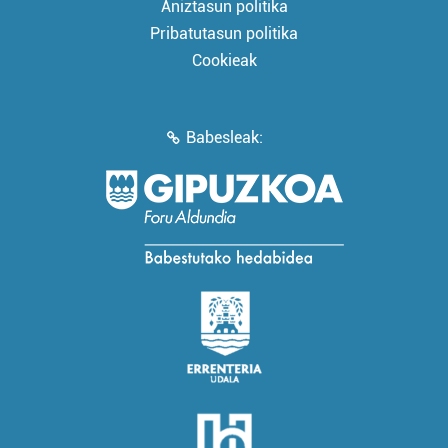
Aniztasun politika
Pribatutasun politika
Cookieak
Babesleak: