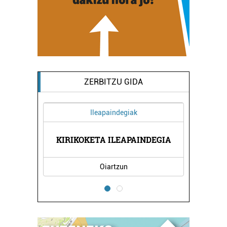
ZERBITZU GIDA
Ileapaindegiak
RRI
KO
KIRIKOKETA ILEAPAINDEGIA
Oiartzun