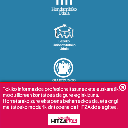
Tokiko informazioa profesionaltasunez eta euskaratik,
modu librean kontatzea da gure eginkizuna.
Horretarako zure ekarpena beharrezkoa da, eta ongi
maitatzeko modurik zintzoena da HITZAkide egitea.