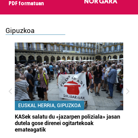
NOR GARA
PDF formatuan
Gipuzkoa
EUSKAL HERRIA, GIPUZKOA
KASek salatu du «jazarpen poliziala» jasan
Pa
dutela gose direnei ogitartekoak
da
emateagatik
«s