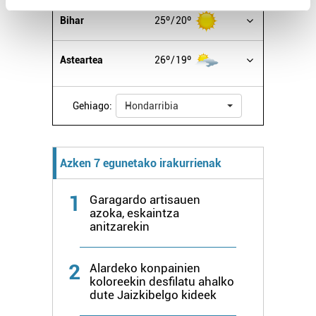
Find out more about how your personal data is processed
Bihar
25º
20º
and set your preferences in the
details section
.
Asteartea
26º
19º
Guk eta gure bazkideek zure datu pertsonalak
prozesatzen ditugu, zure IP zenbakia, besteak beste,
teknologia erabiliz, cookieak adibidez, iragarki eta eduki
Gehiago:
Hondarribia
pertsonalizatuak eskaintzeko, iragarkiak eta edukia
neurtzeko, jendeari buruzko informazioa biltzeko eta
produktuak garatzeko. Zure datuak nork eta zertarako
Azken 7 egunetako irakurrienak
erabiltzen dituen hauta dezakezu.
1
Garagardo artisauen
Bazkide batzuek ez dizute baimenik eskatzen, eta beren
azoka, eskaintza
interes komertzial legitimoetan babesten dira. Ikusi gure
anitzarekin
bazkideen zerrenda, beren ustez zein helburutarako
duten interes legitimoa eta horren aurka nola egin
2
Alardeko konpainien
dezakezun ikusteko.
koloreekin desfilatu ahalko
dute Jaizkibelgo kideek
Lortu zure datu pertsonalak prozesatzeko moduari