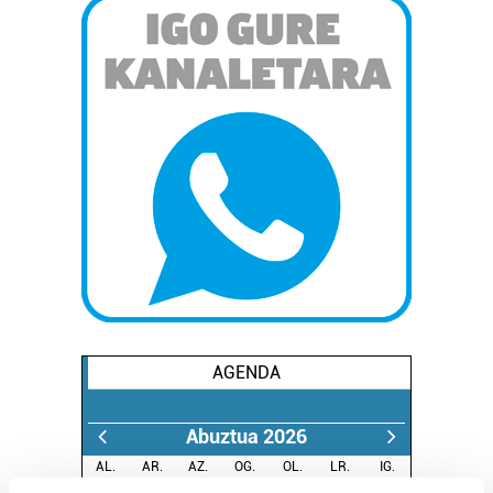
AGENDA
Abuztua 2026
AL.
AR.
AZ.
OG.
OL.
LR.
IG.