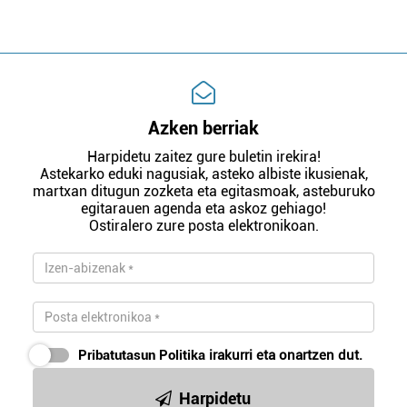
Azken berriak
Harpidetu zaitez gure buletin irekira!
Astekarko eduki nagusiak, asteko albiste ikusienak,
martxan ditugun zozketa eta egitasmoak, asteburuko
egitarauen agenda eta askoz gehiago!
Ostiralero zure posta elektronikoan.
Pribatutasun Politika
irakurri eta onartzen dut.
Harpidetu