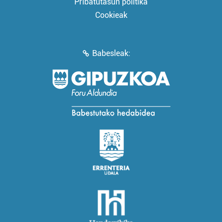
Pribatutasun politika
Cookieak
Babesleak: