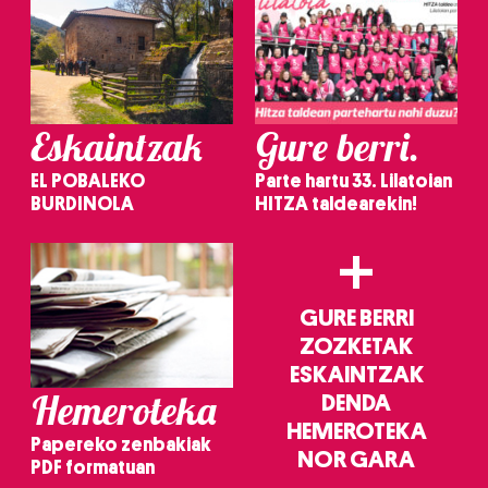
Eskaintzak
Gure berri.
EL POBALEKO
Parte hartu 33. Lilatoian
BURDINOLA
HITZA taldearekin!
+
GURE BERRI
ZOZKETAK
ESKAINTZAK
Hemeroteka
DENDA
HEMEROTEKA
Papereko zenbakiak
NOR GARA
PDF formatuan