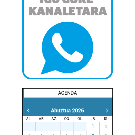
AGENDA
Abuztua 2026
AL.
AR.
AZ.
OG.
OL.
LR.
IG.
27
28
29
30
31
1
2