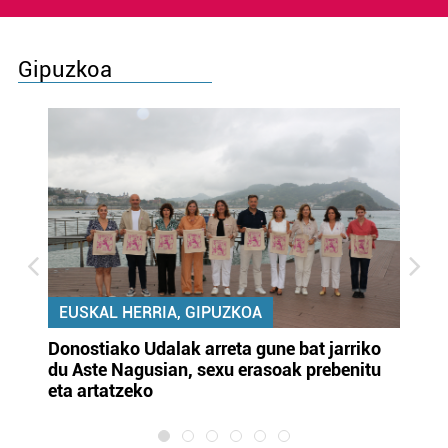
Gipuzkoa
EUSKAL HERRIA, GIPUZKOA
Donostiako Udalak arreta gune bat jarriko
Ur
du Aste Nagusian, sexu erasoak prebenitu
es
eta artatzeko
lu