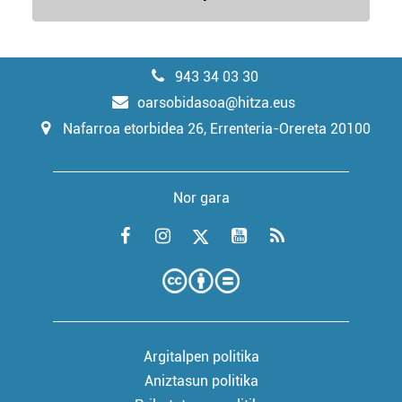
943 34 03 30
oarsobidasoa@hitza.eus
Nafarroa etorbidea 26, Errenteria-Orereta 20100
Nor gara
Argitalpen politika
Aniztasun politika