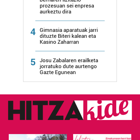
erabiltzen dituen hauta dezakezu.
prozesuan sei enpresa
aurkeztu dira
Bazkide batzuek ez dizute baimenik eskatzen, eta beren
interes komertzial legitimoetan babesten dira. Ikusi gure
4
Gimnasia aparatuak jarri
bazkideen zerrenda, beren ustez zein helburutarako
dituzte Biteri kalean eta
duten interes legitimoa eta horren aurka nola egin
Kasino Zaharran
dezakezun ikusteko.
5
Josu Zabalaren erailketa
Lortu zure datu pertsonalak prozesatzeko moduari
jorratuko dute aurtengo
buruzko informazio gehiago eta ezarri zure lehentasunak
Gazte Egunean
datuen atalean. Edozein unetan alda edo ken dezakezu
zure baimena Cookieen adierazpenean.
Webgune honek cookie propioak eta hirugarrenen cookie-
fitxategiak erabiltzen ditu. Zure esperientzia eta
zerbitzuak hobetzeko asmoz, cookie teknologiaz
baliatzen gara. Ohar hau onartuz gero, teknologia hori
erabiltzeko baimen esplizitua ematen diguzu.
Gehiago
irakurri